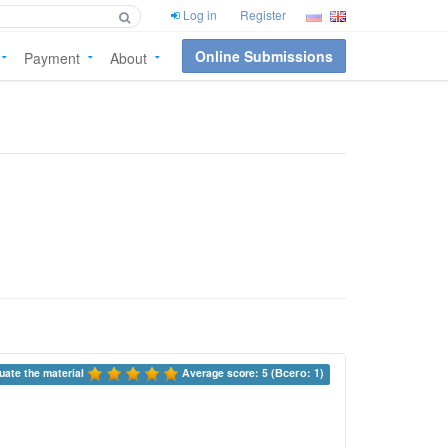
Log in
Register
Online Submissions
Payment
About
uate the material 
Average score: 5 (Всего: 1)