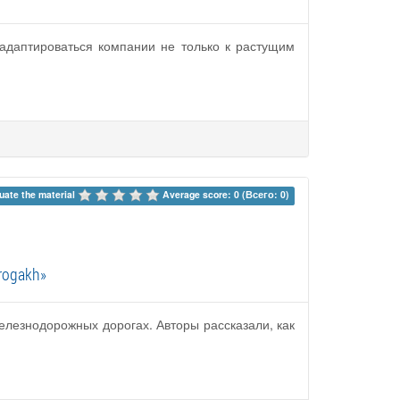
адаптироваться компании не только к растущим
uate the material 
Average score: 0 (Всего: 0)
orogakh»
елезнодорожных дорогах. Авторы рассказали, как