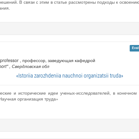
ешений. В связи с этим в статье рассмотрены подходы к освоению
ания.
Eval
s, professor , профессор, заведующая кафедрой
port"
, Свердловская обл
«Istoriia zarozhdeniia nauchnoi organizatsii truda»
ческие и исторические идеи ученых-исследователей, в конечно
Научная организация труда»