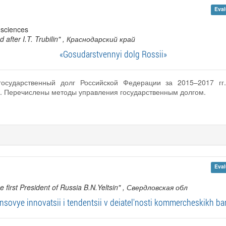
Eval
 sciences
fter I.T. Trubilin"
, Краснодарский край
«Gosudarstvennyi dolg Rossii»
государственный долг Российской Федерации за 2015–2017 г
а. Перечислены методы управления государственным долгом.
Eval
 first President of Russia B.N.Yeltsin"
, Свердловская обл
nsovye innovatsii i tendentsii v deiatel'nosti kommercheskikh b