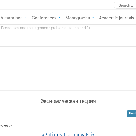
th marathon
Conferences
Monographs
Academic journals
Economics and management: problems, trends and fut...
Экономическая теория
Eval
сква г
«Puti razvitiia innovatsii»