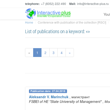
telephone:
+7 (8352) 222-490
Mail:
info@interactive-plus.ru
You
Home
Conference with publication of the collection [RSCI]
List of publications on a keyword: «»
«
1
2
3
4
»
Publication date: 27.04.2018
Aleksandr V. Marinchuk
, магистрант
FSBEI of HE "State University of Management"
, Мо