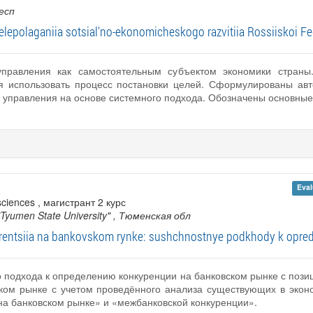
есп
elepolaganiia sotsial'no-ekonomicheskogo razvitiia Rossiiskoi Fe
управления как самостоятельным субъектом экономики страны
ся использовать процесс постановки целей. Сформулированы ав
 управления на основе системного подхода. Обозначены основные 
Eval
sciences , магистрант 2 курс
"Tyumen State University"
, Тюменская обл
entsiia na bankovskom rynke: sushchnostnye podkhody k opred
о подхода к определению конкуренции на банковском рынке с поз
ком рынке с учетом проведённого анализа существующих в экон
на банковском рынке» и «межбанковской конкуренции».