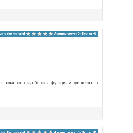
uate the material 
Average score: 0 (Всего: 0)
ные компоненты, объекты, функции и принципы по
uate the material 
Average score: 0 (Всего: 0)