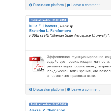
Discussion platform
|
Leave a comment
Publication date: 03.05.2018
Iuliia E. Lisovets
, магистр
Ekaterina L. Farafontova
FSBEI of HE "Siberian State Aerospace University"
Эффективное функционирование соци
содействует социализации личности
регламентации социально-культурн
юридической точек зрения, что позво
в нормативно-правовых актах.
Discussion platform
|
Leave a comment
Publication date: 04.05.2018
Aleksei V. Chelpanov