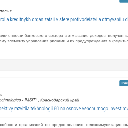
поль г
rolia kreditnykh organizatsii v sfere protivodeistviia otmyvan
влеченности банковского сектора в отмывание доходов, полученн
ому элементу управления рисками и их предупреждения в кредитно
Eval
s
echnologies - IMSIT"
, Краснодарский край
ektivy razvitiia tekhnologii 5G na osnove venchurnogo investiro
особности организаций по предоставлению телекоммуникационны