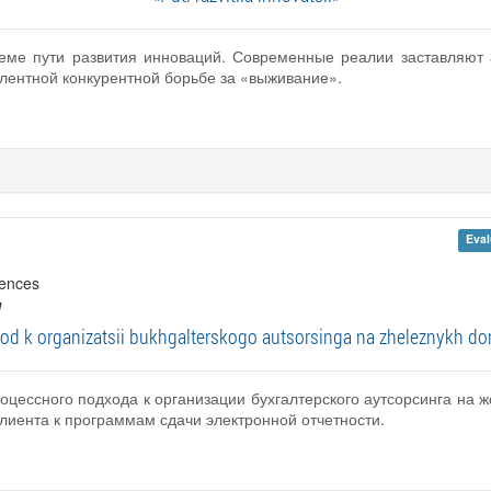
еме пути развития инноваций. Современные реалии заставляют 
улентной конкурентной борьбе за «выживание».
Eval
iences
л
d k organizatsii bukhgalterskogo autsorsinga na zheleznykh d
цессного подхода к организации бухгалтерского аутсорсинга на ж
лиента к программам сдачи электронной отчетности.