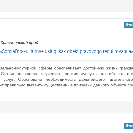
Eval
, Красноярский край
«Sotsial'no-kul'turnye uslugi kak obekt pravovogo regulirovaniia»
ально-культурной сферы обеспечивает достойную жизнь граждан
. Статья посвящена изучению понятия «услуга» как объекта пр
ых услуг. Обоснована необходимость дальнейшего тщательног
лит правильно выявить существенные признаки данного объекта пр
Eval