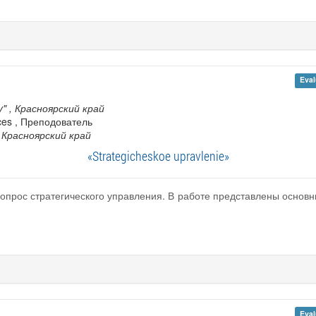
Eval
y"
, Красноярский край
nces , Преподователь
, Красноярский край
«Strategicheskoe upravlenie»
вопрос стратегического управления. В работе представлены основ
Eval