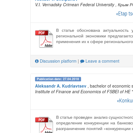
V.I. Vernadsky Crimean Federal University
, Крым Р
«Etap ts
В статье обоснована актуальность 
региональной экономики предлагает
применения их к сфере регионального
Discussion platform
|
Leave a comment
Publication date: 27.04.2018
Aleksandr A. Kudriavtsev
, bachelor of economic 
Institute of Finance and Economics of FSBEI of HE 
«Konkur
В статье проведен анализ сущностног
определение конкуренции на банковс
разграничение понятий «конкуренции 