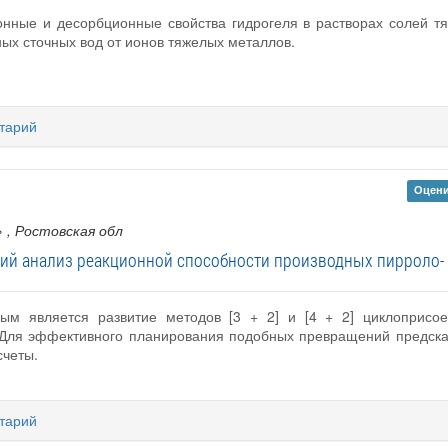
онные и десорбционные свойства гидрогеля в растворах солей т
ых сточных вод от ионов тяжелых металлов.
тарий
Оцени
»
, Ростовская обл
ий анализ реакционной способности производных пирроло- 
ьным является развитие методов [3 + 2] и [4 + 2] циклоприсо
 Для эффективного планирования подобных превращений предсказ
счеты.
тарий