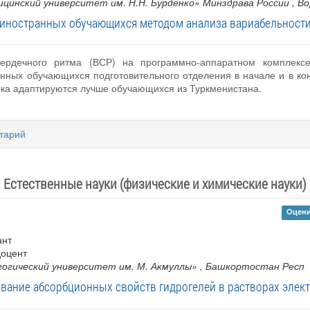
цинский университет им. Н.Н. Бурденко» Минздрава России
, В
 иностранных обучающихся методом анализа вариабельности
ердечного ритма (ВСР) на программно-аппаратном комплекс
ных обучающихся подготовительного отделения в начале и в конц
ока адаптируются лучше обучающихся из Туркменистана.
тарий
Естественные науки (физические и химические науки)
Оцени
ант
доцент
огический университет им. М. Акмуллы»
, Башкортостан Респ
вание абсорбционных свойств гидрогелей в растворах элек