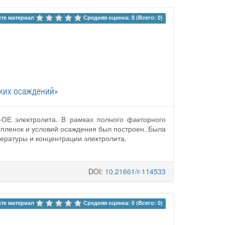
те материал 
Средняя оценка: 0 (Всего: 0)
ских осаждений»
ОЕ электролита. В рамках полного факторного
пленок и условий осаждения был построен. Была
ературы и концентрации электролита.
DOI:
10.21661/r-114533
те материал 
Средняя оценка: 0 (Всего: 0)