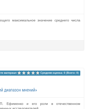
ающего максимальное значение среднего числа
те материал 
Средняя оценка: 0 (Всего: 0)
ий диапазон мнений»
П.П. Ефименко и его роли в отечественном
еменных исследователей.