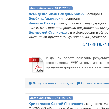
Дата публикации: 10.11.2016 г.
Демиденко Иван Владимирович
, аспирант
Вербина Анастасия
, аспирант
Ишимов Виктор
, канд. физ.-мат. наук , доцент
ГОУ ВПО «Приднестровский государственный у
Белевский Станислав
, д-р философии в облас
Институт прикладной физики АНМ
, Молдова
«Оптимизация т
В данной работе показаны результа
эксперимента (FFE) математическая м
продемонстрирована взаимосвязь межд
Дискуссионная площадка
|
Оставить коммен
Дата публикации: 07.11.2016 г.
Криволапов Сергей Яковлевич
, канд. физ.-мат
ФГОБУ ВО «Финансовый университет при Прав