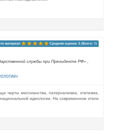
те материал 
Средняя оценка: 5 (Всего: 1)
ударственной службы при Президенте РФ»
,
еологии»
ущи черты мессианства, патернализма, этатизма,
 национальной идеологии. На современном этапе