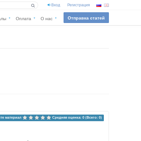
Вход
Регистрация
Отправка статей
алы
Оплата
О нас
те материал 
Средняя оценка: 0 (Всего: 0)