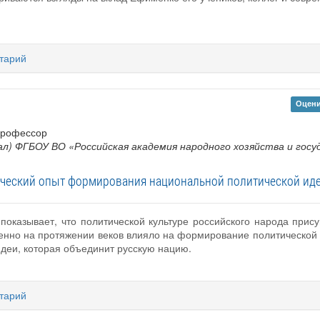
тарий
Оцени
 профессор
л) ФГБОУ ВО «Российская академия народного хозяйства и гос
ческий опыт формирования национальной политической ид
показывает, что политической культуре российского народа прис
венно на протяжении веков влияло на формирование политической
идеи, которая объединит русскую нацию.
тарий