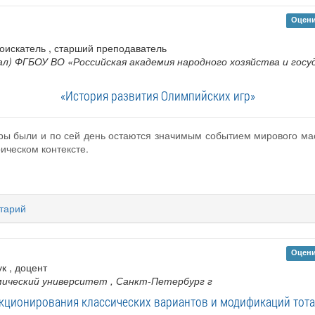
Оцени
 соискатель , старший преподаватель
л) ФГБОУ ВО «Российская академия народного хозяйства и гос
«История развития Олимпийских игр»
ры были и по сей день остаются значимым событием мирового мас
ическом контексте.
тарий
Оцени
к , доцент
мический университет
, Санкт-Петербург г
ционирования классических вариантов и модификаций тот