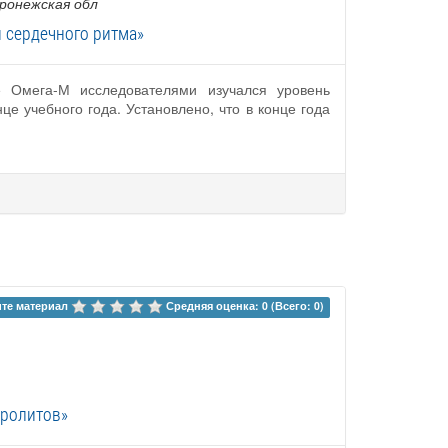
оронежская обл
 сердечного ритма»
е Омега-М исследователями изучался уровень
е учебного года. Установлено, что в конце года
те материал 
Средняя оценка: 0 (Всего: 0)
тролитов»