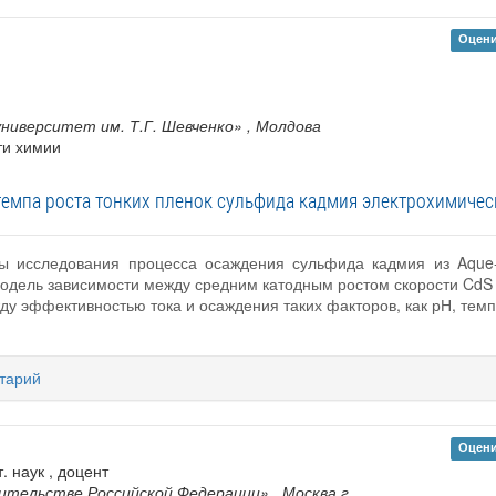
Оцени
ниверситет им. Т.Г. Шевченко»
, Молдова
ти химии
емпа роста тонких пленок сульфида кадмия электрохимиче
ты исследования процесса осаждения сульфида кадмия из Aque-
одель зависимости между средним катодным ростом скорости CdS 
у эффективностью тока и осаждения таких факторов, как рН, темп
тарий
Оцени
. наук , доцент
ительстве Российской Федерации»
, Москва г