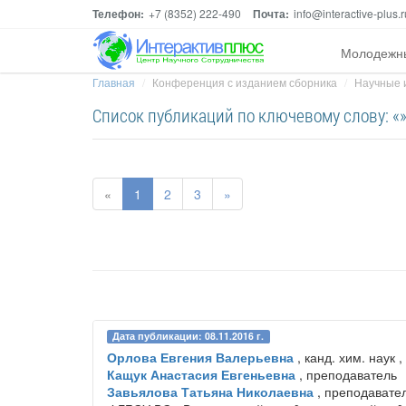
Телефон:
+7 (8352) 222-490
Почта:
info@interactive-plus.r
Молодежн
Главная
Конференция с изданием сборника
Научные и
Список публикаций по ключевому слову: «
«
1
2
3
»
Дата публикации: 08.11.2016 г.
Орлова Евгения Валерьевна
, канд. хим. наук 
Кащук Анастасия Евгеньевна
, преподаватель
Завьялова Татьяна Николаевна
, преподавате