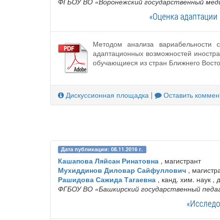
ФГБОУ ВО «Воронежский государственный меди
«Оценка адаптации
Методом анализа вариабельности с
адаптационных возможностей иностран
обучающиеся из стран Ближнего Вост
Дискуссионная площадка
|
Оставить коммен
Дата публикации: 08.11.2016 г.
Кашапова Ляйсан Ринатовна
, магистрант
Мухиддинов Диловар Сайфуллович
, магистр
Рашидова Сажида Тагаевна
, канд. хим. наук , 
ФГБОУ ВО «Башкирский государственный педаг
«Исследо