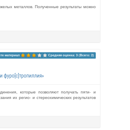
яжелых металлов. Полученные результаты можно
те материал 
Средняя оценка: 3 (Всего: 2)
и фуро[c]тропиллия»
единения, которые позволяют получать пяти- и
ания их регио- и стереохимических результатов