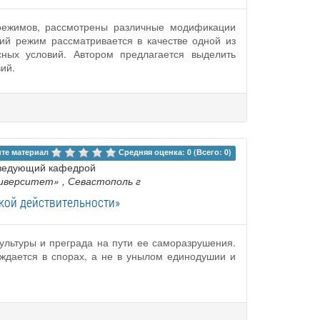
режимов, рассмотрены различные модификации
ий режим рассматривается в качестве одной из
сных условий. Автором предлагается выделить
ий.
те материал 
Средняя оценка: 0 (Всего: 0)
заведующий кафедрой
ниверситет»
, Севастополь г
кой действительности»
ультуры и преграда на пути ее саморазрушения.
ждается в спорах, а не в унылом единодушии и