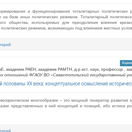
ормирования и функционирования тоталитарных политических 
и на базе иных политических режимов. Тоталитарный политическ
ного общества, используемых для преодоления влияния кризи
 политических режимов, возникающих под влиянием местных услов
тарий
Оцени
АЕ, академик РАЕН, академик РАМТН, д-р ист. наук, профессор , 
х отношений ФГАОУ ВО «Севастопольский государственный у
й половины XX века: концептуальное осмысление историчес
воззренческом многообразии – это мощный генератор развития к
азие представленных в ней концепций и позиций, ибо истина ро
тарий