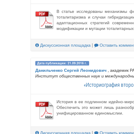
В статье исследованы механизмы ф
тоталитаризма и случаи гибридизаци
адаптационных стратегий современ
модификации и мутации тоталитарных
Дискуссионная площадка
|
Оставить коммен
Дата публикации: 21.09.2016 г.
Данильченко Сергей Леонидович
, академик Р
Институт общественных наук и международны
«Историография второ
История в ее подлинном идейно-миро
Обеспечить это может лишь разнообр
унифицированном единомыслии.
Дискуссионная площадка
|
Оставить коммен