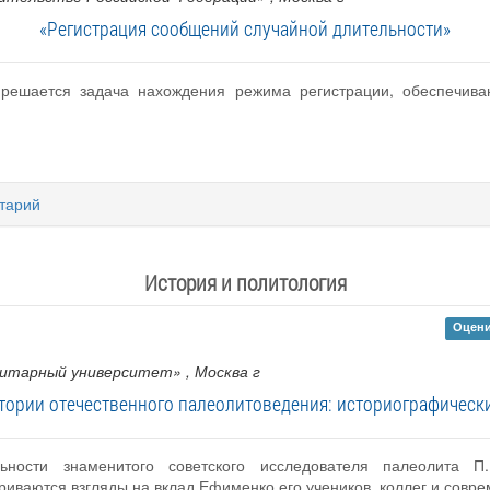
«Регистрация сообщений случайной длительности»
 решается задача нахождения режима регистрации, обеспечив
тарий
История и политология
Оцени
нитарный университет»
, Москва г
стории отечественного палеолитоведения: историографическ
ьности знаменитого советского исследователя палеолита 
иваются взгляды на вклад Ефименко его учеников, коллег и совр