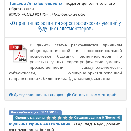
Танаева Анна Евгеньевна
, педагог дополнительного
образования
МАОУ «СОШ №145»
, Челябинская обл
«О принципах развития хореографических умений у
будущих балетмейстеров»
В данной статье раскрываются принципы
общепедагогической и профессиональной
подготовки будущих балетмейстеров по
развитию у них хореографических умений:
преемственности, самоуправляемости,
субъектности, культурно-ориентированной
направленности, билингвизма (двуязычия), эмпатии.
Дискуссионная площадка
|
Оставить комментарий
Дата публикации: 08.11.2016 г.
Оцените материал 
Средняя оценка: 0 (Всего: 0)
Мушкина Ирина Анатольевна
, канд. пед. наук , доцент,
заведующая кафедрой