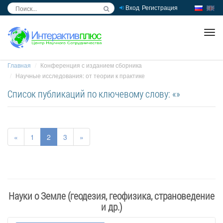
Вход
Регистрация
inc
ра
Главная
Конференция с изданием сборника
Научные исследования: от теории к практике
Список публикаций по ключевому слову: «»
«
1
2
3
»
Науки о Земле (геодезия, геофизика, страноведение
и др.)