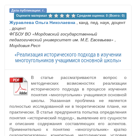
Дата публикации: г.
Оцените материал 
Средняя оценка: 0 (Всего: 0)
Журавлева Ольга Николаевна
, канд. пед. наук, доцент
, доцент
ФГБОУ ВО «Мордовский государственный
педагогический университет им. М.Е. Евсевьева»
,
Мордовия Респ
«Реализация исторического подхода в изучении
многоугольников учащимися основной школы»
В статье рассматриваются вопрос о
методических возможностях реализации
исторического подхода в процессе изучения
понятия «многоугольник» учащимися основной
школы. Указанная проблема не является
полностью исследованной ни в теоретическом плане, ни
практически. В статье предпринята попытка определения
понятия «исторический подход», выявление его сущности
и описание содержания составляющих его аспектов.
Применительно к понятию «многоугольник» кратко
охарактеризованы конкретные методические условия