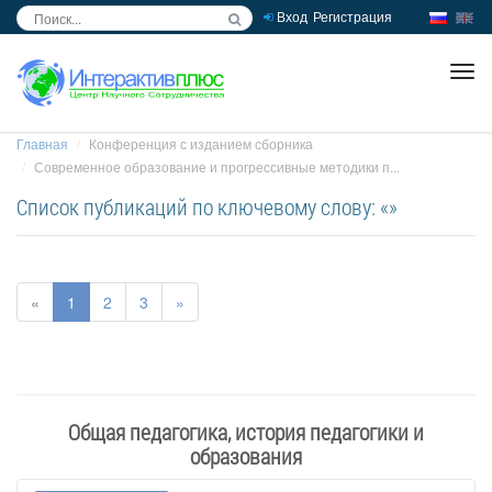
Вход
Регистрация
inc
ра
Главная
Конференция с изданием сборника
Современное образование и прогрессивные методики п...
Список публикаций по ключевому слову: «»
«
1
2
3
»
Общая педагогика, история педагогики и
образования