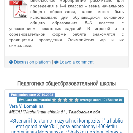
проведения в 1–4 классах – звена начального
общего образования, также может быть
использовано для обучающихся основного
общего образования 5–6 классов с
усложнением некоторых заданий. В игровой и в
соревновательной форме ребята знакомятся с
традициями проведения Олимпийских игр и их
символами.
Discussion platform
|
Leave a comment
Педагогика общеобразовательной школы
Publication date: 27.10.2023
Evaluate the material 
Average score: 0 (Всего: 0)
Vera V. Lomakina
MBOU "Nachal'naia shkola 5"
, Тамбовская обл
«Stsenarii literaturno-muzykal'noi kompozitsii "Ia liubliu
etot gorod malen'kii", posviashchionnyi 400-letiiu
upominaniia Morshanska v Shatskoi uezdnoi letopisi»