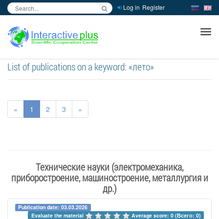
Log in
Register
inc
ра
List of publications on a keyword: «лето»
«
1
2
3
»
Технические науки (электромеханика,
приборостроение, машиностроение, металлургия и
др.)
Publication date: 03.03.2026
Evaluate the material 
Average score: 0 (Всего: 0)