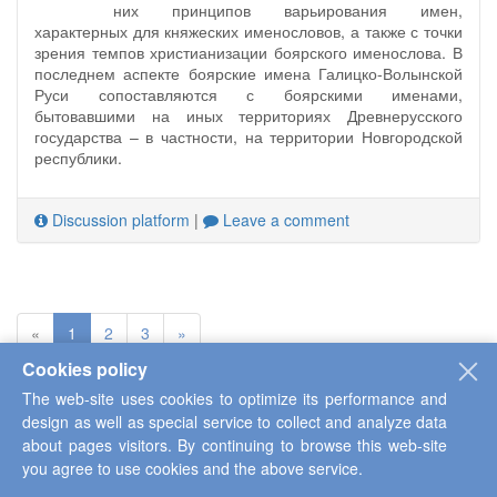
них принципов варьирования имен,
характерных для княжеских именословов, а также с точки
зрения темпов христианизации боярского именослова. В
последнем аспекте боярские имена Галицко-Волынской
Руси сопоставляются с боярскими именами,
бытовавшими на иных территориях Древнерусского
государства – в частности, на территории Новгородской
республики.
Discussion platform
|
Leave a comment
«
1
2
3
»
Cookies policy
The web-site uses cookies to optimize its performance and
CONTACTS
design as well as special service to collect and analyze data
about pages visitors. By continuing to browse this web-site
428000, Cheboksary, ul. Grazhdanskaya, House 75
you agree to use cookies and the above service.
telephone: +7 (8352) 222-490