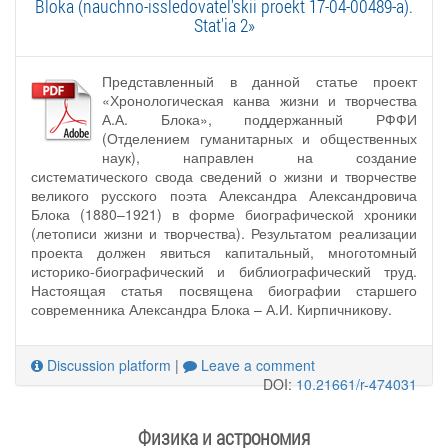
Bloka (nauchno-issledovatel'skii proekt 17-04-00489-a).
Stat'ia 2»
Представленный в данной статье проект
«Хронологическая канва жизни и творчества
А.А. Блока», поддержанный РФФИ
(Отделением гуманитарных и общественных
наук), направлен на создание
систематического свода сведений о жизни и творчестве
великого русского поэта Александра Александровича
Блока (1880–1921) в форме биографической хроники
(летописи жизни и творчества). Результатом реализации
проекта должен явиться капитальный, многотомный
историко-биографический и библиографический труд.
Настоящая статья посвящена биографии старшего
современника Александра Блока – А.И. Кирпичникову.
Discussion platform
|
Leave a comment
DOI:
10.21661/r-474031
Физика и астрономия