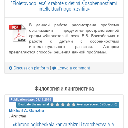
"Fioletovogo lesa" v rabote s det'mi s osobennostiami
intellektual'nogo razvitiia»
В данной работе рассмотрена проблема
организации предметно-пространственной
среды «Фиолетовый лес» В.В. Воскобовича в
работе с детьми с особенностями
интеллектуального развития. Автором
предлагаются способы решения данной проблемы.
Discussion platform
|
Leave a comment
Филология и лингвистика
Publication date: 09.11.2018
Evaluate the material 
Average score: 0 (Всего: 0)
Mikhail A. Ganzha
, Armenia
«Khronologicheskaia kanva zhizni i tvorchestva A.A.