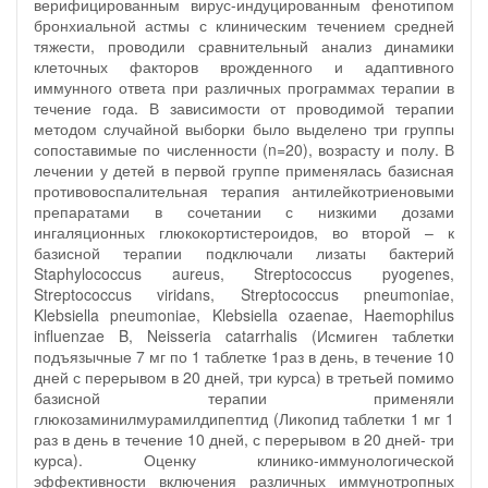
верифицированным вирус-индуцированным фенотипом
бронхиальной астмы с клиническим течением средней
тяжести, проводили сравнительный анализ динамики
клеточных факторов врожденного и адаптивного
иммунного ответа при различных программах терапии в
течение года. В зависимости от проводимой терапии
методом случайной выборки было выделено три группы
сопоставимые по численности (n=20), возрасту и полу. В
лечении у детей в первой группе применялась базисная
противовоспалительная терапия антилейкотриеновыми
препаратами в сочетании с низкими дозами
ингаляционных глюкокортистероидов, во второй – к
базисной терапии подключали лизаты бактерий
Staphylococcus aureus, Streptococcus pyogenes,
Streptococcus viridans, Streptococcus pneumoniae,
Klebsiella pneumoniae, Klebsiella ozaenae, Haemophilus
influenzae B, Neisseria catarrhalis (Исмиген таблетки
подъязычные 7 мг по 1 таблетке 1раз в день, в течение 10
дней с перерывом в 20 дней, три курса) в третьей помимо
базисной терапии применяли
глюкозаминилмурамилдипептид (Ликопид таблетки 1 мг 1
раз в день в течение 10 дней, с перерывом в 20 дней- три
курса). Оценку клинико-иммунологической
эффективности включения различных иммунотропных