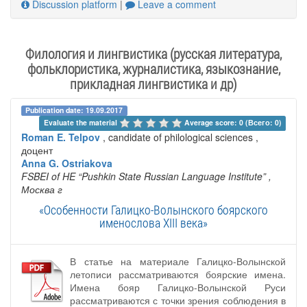
Discussion platform
|
Leave a comment
Филология и лингвистика (русская литература,
фольклористика, журналистика, языкознание,
прикладная лингвистика и др)
Publication date: 19.09.2017
Evaluate the material 
Average score: 0 (Всего: 0)
Roman E. Telpov
, candidate of philological sciences ,
доцент
Anna G. Ostriakova
FSBEI of HE “Pushkin State Russian Language Institute”
,
Москва г
«Особенности Галицко-Волынского боярского
именослова XIII века»
В статье на материале Галицко-Волынской
летописи рассматриваются боярские имена.
Имена бояр Галицко-Волынской Руси
рассматриваются с точки зрения соблюдения в