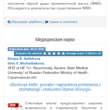
скопления чёрной дыры промежуточной массы (IMBH).
Обсуждаются доказательства существования IMBH.
Discussion platform
|
Leave a comment
Медицинские науки
Publication date: 30.01.2026
Evaluate the material 
Average score: 0 (Всего: 0)
Dinara B. Salikhova
Irina V. Shcherbakova
SFEI of HE "V.I. Razumovsky Saratov State Medical
University" of Russian Federation Ministry of Health
,
Саратовская обл
«Stvolovye kletki: poniatie i napravleniia primeneniia v
stomatologii i cheliustno-litsevoi khirurgii»
Стволовые клетки предоставляют широкие
возможности в современной биологии и