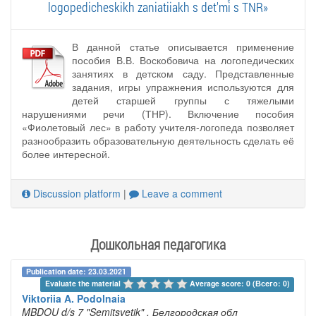
logopedicheskikh zaniatiiakh s det'mi s TNR»
В данной статье описывается применение
пособия В.В. Воскобовича на логопедических
занятиях в детском саду. Представленные
задания, игры упражнения используются для
детей старшей группы с тяжелыми
нарушениями речи (ТНР). Включение пособия
«Фиолетовый лес» в работу учителя-логопеда позволяет
разнообразить образовательную деятельность сделать её
более интересной.
Discussion platform
|
Leave a comment
Дошкольная педагогика
Publication date: 23.03.2021
Evaluate the material 
Average score: 0 (Всего: 0)
Viktoriia A. Podolnaia
MBDOU d/s 7 "Semitsvetik"
, Белгородская обл