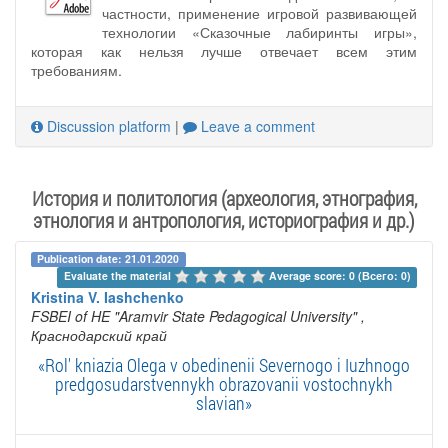
частности, применение игровой развивающей
технологии «Сказочные лабиринты игры»,
которая как нельзя лучше отвечает всем этим
требованиям.
Discussion platform
|
Leave a comment
История и политология (археология, этнография,
этнология и антропология, историография и др.)
Publication date: 21.01.2020
Evaluate the material 
Average score: 0 (Всего: 0)
Kristina V. Iashchenko
FSBEI of HE "Aramvir State Pedagogical University"
,
Краснодарский край
«Rol' kniazia Olega v obedinenii Severnogo i Iuzhnogo
predgosudarstvennykh obrazovanii vostochnykh
slavian»