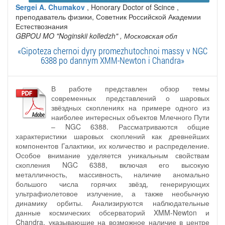
Sergei A. Chumakov
, Honorary Doctor of Scince ,
преподаватель физики, Советник Российской Академии
Естествознания
GBPOU MO "Noginskii kolledzh"
, Московская обл
«Gipoteza chernoi dyry promezhutochnoi massy v NGC
6388 po dannym XMM-Newton i Chandra»
В работе представлен обзор темы
современных представлений о шаровых
звёздных скоплениях на примере одного из
наиболее интересных объектов Млечного Пути
– NGC 6388. Рассматриваются общие
характеристики шаровых скоплений как древнейших
компонентов Галактики, их количество и распределение.
Особое внимание уделяется уникальным свойствам
скопления NGC 6388, включая его высокую
металличность, массивность, наличие аномально
большого числа горячих звёзд, генерирующих
ультрафиолетовое излучение, а также необычную
динамику орбиты. Анализируются наблюдательные
данные космических обсерваторий XMM-Newton и
Chandra, указывающие на возможное наличие в центре