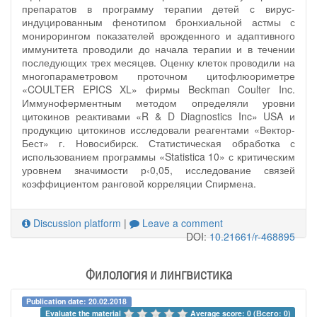
препаратов в программу терапии детей с вирус-
индуцированным фенотипом бронхиальной астмы с
монирорингом показателей врожденного и адаптивного
иммунитета проводили до начала терапии и в течении
последующих трех месяцев. Оценку клеток проводили на
многопараметровом проточном цитофлюориметре
«COULTER EPICS XL» фирмы Beckman Coulter Inc.
Иммуноферментным методом определяли уровни
цитокинов реактивами «R & D Diagnostics Inc» USA и
продукцию цитокинов исследовали реагентами «Вектор-
Бест» г. Новосибирск. Статистическая обработка с
использованием программы «Statistica 10» с критическим
уровнем значимости р‹0,05, исследование связей
коэффициентом ранговой корреляции Спирмена.
Discussion platform
|
Leave a comment
DOI:
10.21661/r-468895
Филология и лингвистика
Publication date: 20.02.2018
Evaluate the material 
Average score: 0 (Всего: 0)