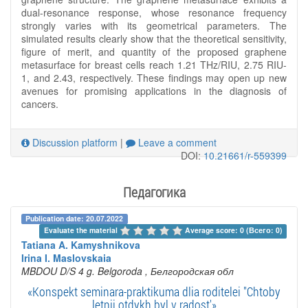
dual-resonance response, whose resonance frequency
strongly varies with its geometrical parameters. The
simulated results clearly show that the theoretical sensitivity,
figure of merit, and quantity of the proposed graphene
metasurface for breast cells reach 1.21 THz/RIU, 2.75 RIU-
1, and 2.43, respectively. These findings may open up new
avenues for promising applications in the diagnosis of
cancers.
Discussion platform
|
Leave a comment
DOI:
10.21661/r-559399
Педагогика
Publication date: 20.07.2022
Evaluate the material 
Average score: 0 (Всего: 0)
Tatiana A. Kamyshnikova
Irina I. Maslovskaia
MBDOU D/S 4 g. Belgoroda
, Белгородская обл
«Konspekt seminara-praktikuma dlia roditelei "Chtoby
letnii otdykh byl v radost'»