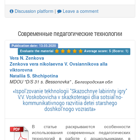
Discussion platform
|
Leave a comment
Современные педагогические технологии
Publication date: 13.03.2020
Evaluate the material 
Average score: 5 (Всего: 1)
Vera N. Zenkova
Zenkova vera nikolaevna V. Ovsiannikova alla
viktorovna
Nataliia S. Shchipotina
MDOU "D/S 31 s. Bessonovka"
, Белгородская обл
«Ispol'zovanie tekhnologii "Skazochnye labirinty igry"
V.V. Voskobovicha v skazkoterapii dlia sotsial'no-
kommunikativnogo razvitiia detei starshego
doshkol'nogo vozrasta»
В статье раскрываются особенности
использования современных педагогических
технологий в работе с дошкольниками, в