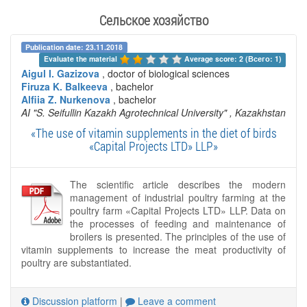
Сельское хозяйство
Publication date: 23.11.2018
Evaluate the material 
Average score: 2 (Всего: 1)
Aigul I. Gazizova
, doctor of biological sciences
Firuza K. Balkeeva
, bachelor
Alfiia Z. Nurkenova
, bachelor
AI "S. Seifullin Kazakh Agrotechnical University"
, Kazakhstan
«The use of vitamin supplements in the diet of birds
«Capital Projects LTD» LLP»
The scientific article describes the modern
management of industrial poultry farming at the
poultry farm «Capital Projects LTD» LLP. Data on
the processes of feeding and maintenance of
broilers is presented. The principles of the use of
vitamin supplements to increase the meat productivity of
poultry are substantiated.
Discussion platform
|
Leave a comment