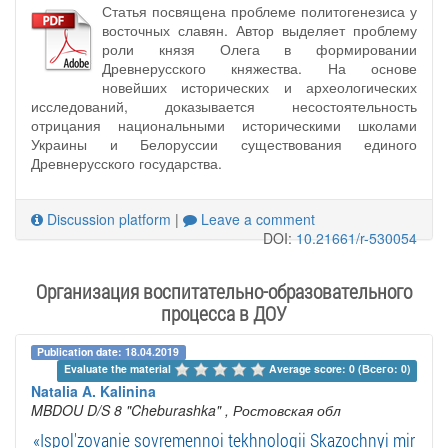
Статья посвящена проблеме политогенезиса у
восточных славян. Автор выделяет проблему
роли князя Олега в формировании
Древнерусского княжества. На основе
новейших исторических и археологических
исследований, доказывается несостоятельность
отрицания национальными историческими школами
Украины и Белоруссии существования единого
Древнерусского государства.
Discussion platform
|
Leave a comment
DOI:
10.21661/r-530054
Организация воспитательно-образовательного
процесса в ДОУ
Publication date: 18.04.2019
Evaluate the material 
Average score: 0 (Всего: 0)
Natalia A. Kalinina
MBDOU D/S 8 "Cheburashka"
, Ростовская обл
«Ispol'zovanie sovremennoi tekhnologii Skazochnyi mir