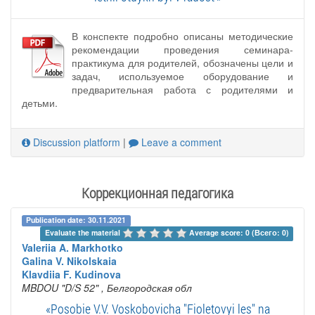
В конспекте подробно описаны методические
рекомендации проведения семинара-
практикума для родителей, обозначены цели и
задач, используемое оборудование и
предварительная работа с родителями и
детьми.
Discussion platform
|
Leave a comment
Коррекционная педагогика
Publication date: 30.11.2021
Evaluate the material 
Average score: 0 (Всего: 0)
Valeriia A. Markhotko
Galina V. Nikolskaia
Klavdiia F. Kudinova
MBDOU "D/S 52"
, Белгородская обл
«Posobie V.V. Voskobovicha "Fioletovyi les" na