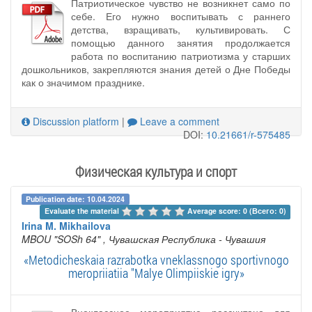
Патриотическое чувство не возникнет само по
себе. Его нужно воспитывать с раннего
детства, взращивать, культивировать. С
помощью данного занятия продолжается
работа по воспитанию патриотизма у старших
дошкольников, закрепляются знания детей о Дне Победы
как о значимом празднике.
Discussion platform
|
Leave a comment
DOI:
10.21661/r-575485
Физическая культура и спорт
Publication date: 10.04.2024
Evaluate the material 
Average score: 0 (Всего: 0)
Irina M. Mikhailova
MBOU "SOSh 64"
, Чувашская Республика - Чувашия
«Metodicheskaia razrabotka vneklassnogo sportivnogo
meropriiatiia "Malye Olimpiiskie igry»
Внеклассное мероприятие рассчитано для