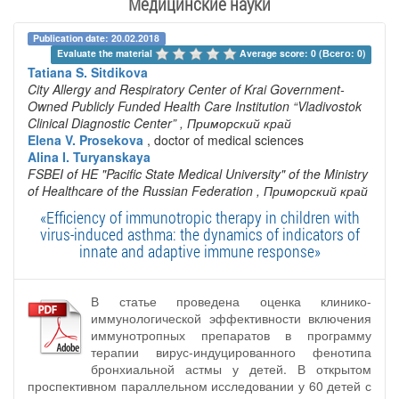
Медицинские науки
Publication date: 20.02.2018
Evaluate the material 
Average score: 0 (Всего: 0)
Tatiana S. Sitdikova
City Allergy and Respiratory Center of Krai Government-
Owned Publicly Funded Health Care Institution “Vladivostok
Clinical Diagnostic Center”
, Приморский край
Elena V. Prosekova
, doctor of medical sciences
Alina I. Turyanskaya
FSBEI of HE "Pacific State Medical University" of the Ministry
of Healthcare of the Russian Federation
, Приморский край
«Efficiency of immunotropic therapy in children with
virus-induced asthma: the dynamics of indicators of
innate and adaptive immune response»
В статье проведена оценка клинико-
иммунологической эффективности включения
иммунотропных препаратов в программу
терапии вирус-индуцированного фенотипа
бронхиальной астмы у детей. В открытом
проспективном параллельном исследовании у 60 детей с