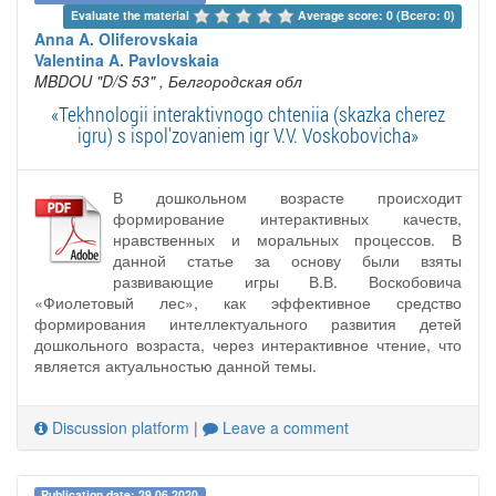
Evaluate the material 
Average score: 0 (Всего: 0)
Anna A. Oliferovskaia
Valentina A. Pavlovskaia
MBDOU "D/S 53"
, Белгородская обл
«Tekhnologii interaktivnogo chteniia (skazka cherez
igru) s ispol'zovaniem igr V.V. Voskobovicha»
В дошкольном возрасте происходит
формирование интерактивных качеств,
нравственных и моральных процессов. В
данной статье за основу были взяты
развивающие игры В.В. Воскобовича
«Фиолетовый лес», как эффективное средство
формирования интеллектуального развития детей
дошкольного возраста, через интерактивное чтение, что
является актуальностью данной темы.
Discussion platform
|
Leave a comment
Publication date: 29.06.2020