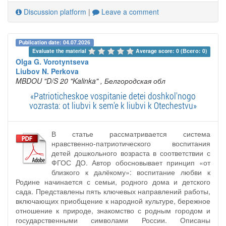
Discussion platform
|
Leave a comment
Publication date: 04.07.2026
Evaluate the material 
Average score: 0 (Всего: 0)
Olga G. Vorotyntseva
Liubov N. Perkova
MBDOU "D/S 20 "Kalinka"
, Белгородская обл
«Patrioticheskoe vospitanie detei doshkol'nogo
vozrasta: ot liubvi k sem'e k liubvi k Otechestvu»
В статье рассматривается система
нравственно-патриотического воспитания
детей дошкольного возраста в соответствии с
ФГОС ДО. Автор обосновывает принцип «от
близкого к далёкому»: воспитание любви к
Родине начинается с семьи, родного дома и детского
сада. Представлены пять ключевых направлений работы,
включающих приобщение к народной культуре, бережное
отношение к природе, знакомство с родным городом и
государственными символами России. Описаны