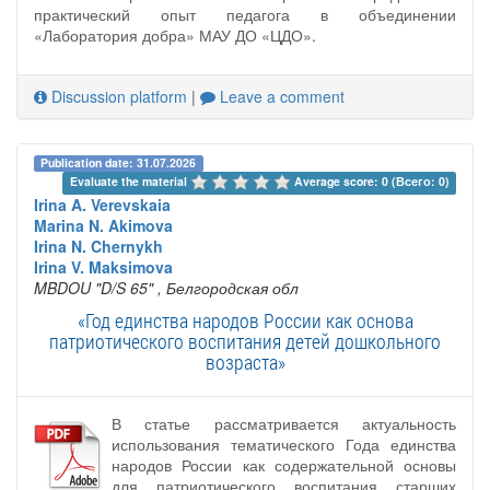
практический опыт педагога в объединении
«Лаборатория добра» МАУ ДО «ЦДО».
Discussion platform
|
Leave a comment
Publication date: 31.07.2026
Evaluate the material 
Average score: 0 (Всего: 0)
Irina A. Verevskaia
Marina N. Akimova
Irina N. Chernykh
Irina V. Maksimova
MBDOU "D/S 65"
, Белгородская обл
«Год единства народов России как основа
патриотического воспитания детей дошкольного
возраста»
В статье рассматривается актуальность
использования тематического Года единства
народов России как содержательной основы
для патриотического воспитания старших