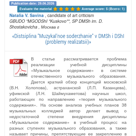
Publication date: 29.06.2026
Evaluate the material 
Average score: 5 (Всего: 1)
Natalia V. Savina
, candidate of art criticism
GBUDO "MGODShI "Kuskovo"", SP DMSh im. D.
Shostakovicha
, Москва г
«Distsiplina "Muzykal'noe soderzhanie" v DMSh i DShI
(problemy realizatsii)»
В статье рассматривается проблема
реализации учебной дисциплины
«Музыкальное содержание» в системе
отечественного музыкального образования.
Дается краткий обзор концепций московской
(В.Н. Холопова), астраханской (Л.П. Казанцева),
уфимской (Л.Н. Шаймухаметова) научных школ,
работающих по направлению «теория музыкального
содержания». На основе анализа учебных планов 38
музыкальных колледжей автор делает вывод о
недостаточной степени внедрения дисциплины
«Музыкальное содержание» в учебный процесс на
разных ступенях музыкального образования, а также
называет причины, препятствующие ее закреплению в