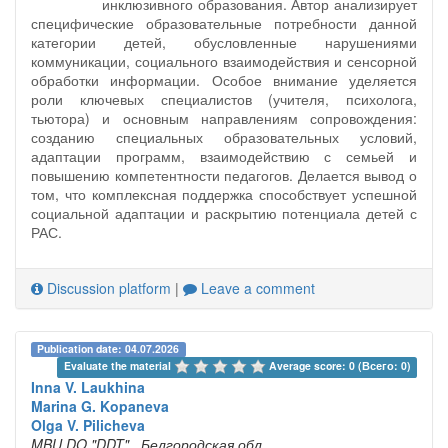
инклюзивного образования. Автор анализирует
специфические образовательные потребности данной
категории детей, обусловленные нарушениями
коммуникации, социального взаимодействия и сенсорной
обработки информации. Особое внимание уделяется
роли ключевых специалистов (учителя, психолога,
тьютора) и основным направлениям сопровождения:
созданию специальных образовательных условий,
адаптации программ, взаимодействию с семьей и
повышению компетентности педагогов. Делается вывод о
том, что комплексная поддержка способствует успешной
социальной адаптации и раскрытию потенциала детей с
РАС.
Discussion platform
|
Leave a comment
Publication date: 04.07.2026
Evaluate the material 
Average score: 0 (Всего: 0)
Inna V. Laukhina
Marina G. Kopaneva
Olga V. Pilicheva
MBU DO "DDT"
, Белгородская обл