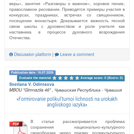
веры», занятия «Разговоры о важном», хоровое пение,
православное рисование. Приводятся примеры участия в
конкурсах, праздниках, встречах со священником,
посещении монастыря. Доказывается важность тесной
связи школы с духовенством и роли учителя как
наставника в процессе духовного возрождения
Отечества.
Discussion platform
|
Leave a comment
Publication date: 16.07.2026
Evaluate the material 
Average score: 0 (Всего: 0)
Svetlana V. Odintsova
MBOU "Gimnaziia 46"
, Чувашская Республика - Чувашия
«Formirovanie polikul'turnoi lichnosti na urokakh
angliiskogo iazyka»
В статье рассматривается проблема
сохранения национально-культурного
своеобразия через призму поликультурного