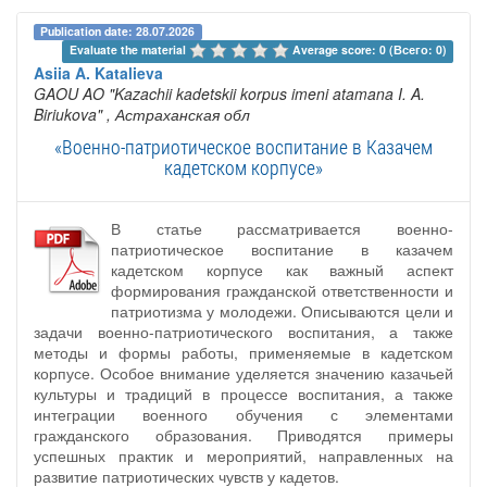
Publication date: 28.07.2026
Evaluate the material 
Average score: 0 (Всего: 0)
Asiia A. Katalieva
GAOU AO "Kazachii kadetskii korpus imeni atamana I. A.
Biriukova"
, Астраханская обл
«Военно-патриотическое воспитание в Казачем
кадетском корпусе»
В статье рассматривается военно-
патриотическое воспитание в казачем
кадетском корпусе как важный аспект
формирования гражданской ответственности и
патриотизма у молодежи. Описываются цели и
задачи военно-патриотического воспитания, а также
методы и формы работы, применяемые в кадетском
корпусе. Особое внимание уделяется значению казачьей
культуры и традиций в процессе воспитания, а также
интеграции военного обучения с элементами
гражданского образования. Приводятся примеры
успешных практик и мероприятий, направленных на
развитие патриотических чувств у кадетов.