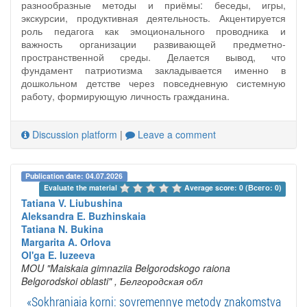
разнообразные методы и приёмы: беседы, игры,
экскурсии, продуктивная деятельность. Акцентируется
роль педагога как эмоционального проводника и
важность организации развивающей предметно-
пространственной среды. Делается вывод, что
фундамент патриотизма закладывается именно в
дошкольном детстве через повседневную системную
работу, формирующую личность гражданина.
Discussion platform
|
Leave a comment
Publication date: 04.07.2026
Evaluate the material 
Average score: 0 (Всего: 0)
Tatiana V. Liubushina
Aleksandra E. Buzhinskaia
Tatiana N. Bukina
Margarita A. Orlova
Ol'ga E. Iuzeeva
MOU "Maiskaia gimnaziia Belgorodskogo raiona
Belgorodskoi oblasti"
, Белгородская обл
«Sokhraniaia korni: sovremennye metody znakomstva