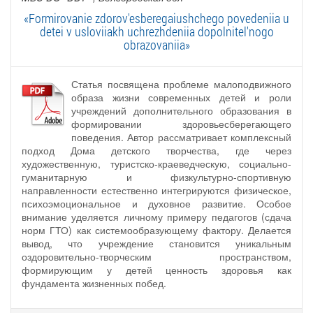
«Formirovanie zdorov'esberegaiushchego povedeniia u
detei v usloviiakh uchrezhdeniia dopolnitel'nogo
obrazovaniia»
Статья посвящена проблеме малоподвижного
образа жизни современных детей и роли
учреждений дополнительного образования в
формировании здоровьесберегающего
поведения. Автор рассматривает комплексный
подход Дома детского творчества, где через
художественную, туристско-краеведческую, социально-
гуманитарную и физкультурно-спортивную
направленности естественно интегрируются физическое,
психоэмоциональное и духовное развитие. Особое
внимание уделяется личному примеру педагогов (сдача
норм ГТО) как системообразующему фактору. Делается
вывод, что учреждение становится уникальным
оздоровительно-творческим пространством,
формирующим у детей ценность здоровья как
фундамента жизненных побед.