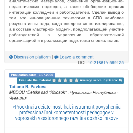
аналитических материалов, сравнение организационно-
педагогических подходов, а также обобщение практик
интеграции колледжей и работодателей. Сделан вывод о
том, что инновационные технологии в СПО наиболее
результативны тогда, когда внедряются не изолированно,
а в составе кластерной модели, предполагающей участие
работодателей в управлении образовательной
организацией и в реализации подготовки специалистов.
Discussion platform
|
Leave a comment
DOI:
10.21661/r-599125
Publication date: 13.07.2026
Evaluate the material 
Average score: 0 (Всего: 0)
Tatiana R. Pavlova
MBDOU "Detskii sad "Kolosok"
, Чувашская Республика -
Чувашия
«Proektnaia deiatel'nost' kak instrument povysheniia
professional'noi kompetentnosti pedagogov v
voprosakh vsestoronnego razvitiia doshkol'nikov»