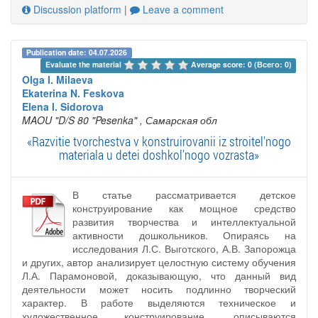
Discussion platform
|
Leave a comment
Publication date: 04.07.2026
Evaluate the material 
Average score: 0 (Всего: 0)
Olga I. Milaeva
Ekaterina N. Feskova
Elena I. Sidorova
MAOU "D/S 80 "Pesenka"
, Самарская обл
«Razvitie tvorchestva v konstruirovanii iz stroitel'nogo
materiala u detei doshkol'nogo vozrasta»
В статье рассматривается детское
конструирование как мощное средство
развития творчества и интеллектуальной
активности дошкольников. Опираясь на
исследования Л.С. Выготского, А.В. Запорожца
и других, автор анализирует целостную систему обучения
Л.А. Парамоновой, доказывающую, что данный вид
деятельности может носить подлинно творческий
характер. В работе выделяются техническое и
художественное конструирование, описываются