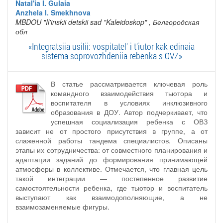
Natal'ia I. Gulaia
Anzhela I. Smekhnova
MBDOU "Il'inskii detskii sad "Kaleidoskop"
, Белгородская
обл
«Integratsiia usilii: vospitatel' i t'iutor kak edinaia
sistema soprovozhdeniia rebenka s OVZ»
В статье рассматривается ключевая роль
командного взаимодействия тьютора и
воспитателя в условиях инклюзивного
образования в ДОУ. Автор подчеркивает, что
успешная социализация ребенка с ОВЗ
зависит не от простого присутствия в группе, а от
слаженной работы тандема специалистов. Описаны
этапы их сотрудничества: от совместного планирования и
адаптации заданий до формирования принимающей
атмосферы в коллективе. Отмечается, что главная цель
такой интеграции — постепенное развитие
самостоятельности ребенка, где тьютор и воспитатель
выступают как взаимодополняющие, а не
взаимозаменяемые фигуры.