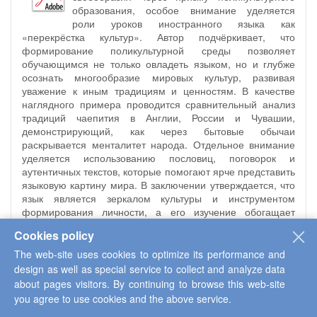
образования, особое внимание уделяется
роли уроков иностранного языка как
«перекрёстка культур». Автор подчёркивает, что
формирование поликультурной среды позволяет
обучающимся не только овладеть языком, но и глубже
осознать многообразие мировых культур, развивая
уважение к иным традициям и ценностям. В качестве
наглядного примера проводится сравнительный анализ
традиций чаепития в Англии, России и Чувашии,
демонстрирующий, как через бытовые обычаи
раскрывается менталитет народа. Отдельное внимание
уделяется использованию пословиц, поговорок и
аутентичных текстов, которые помогают ярче представить
языковую картину мира. В заключении утверждается, что
язык является зеркалом культуры и инструментом
формирования личности, а его изучение обогащает
внутренний мир и расширяет горизонты межкультурного
Cookies policy
общения.
The web-site uses cookies to optimize its performance and
design as well as special service to collect and analyze data
Discussion platform
|
Leave a comment
about pages visitors. By continuing to browse this web-site
you agree to use cookies and the above service.