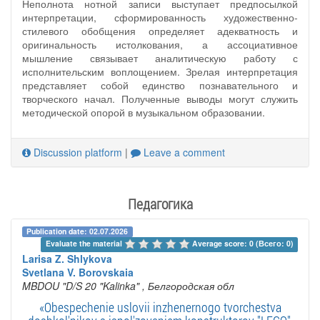
Неполнота нотной записи выступает предпосылкой
интерпретации, сформированность художественно-
стилевого обобщения определяет адекватность и
оригинальность истолкования, а ассоциативное
мышление связывает аналитическую работу с
исполнительским воплощением. Зрелая интерпретация
представляет собой единство познавательного и
творческого начал. Полученные выводы могут служить
методической опорой в музыкальном образовании.
Discussion platform
|
Leave a comment
Педагогика
Publication date: 02.07.2026
Evaluate the material 
Average score: 0 (Всего: 0)
Larisa Z. Shlykova
Svetlana V. Borovskaia
MBDOU "D/S 20 "Kalinka"
, Белгородская обл
«Obespechenie uslovii inzhenernogo tvorchestva