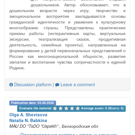
дошкольников. Автор обосновывает, что в
дошкольном возрасте через игру, творчество и
эмоциональное восприятие закладываются основы
гражданской идентичности и уважения к культурному
многообразию страны. Представлены практические
приемы работы (интерактивные карты, виртуальные
экскурсии, театрализация сказок, продуктивная
деятельность, семейные проекты), направленные на
формирование у детей первоначальных представлений о
России как многонациональной общности, развитие
эмпатии и воспитание чувства сопричастности к единой
Родине.
Discussion platform
|
Leave a comment
Publication date: 03.08.2026
Evaluate the material 
Average score: 0 (Всего: 0)
Olga A. Shevtsova
Natalia N. Babkina
MAU DO "TsDO "Uspekh"
, Белгородская обл
«Проектирование системы игровых механик