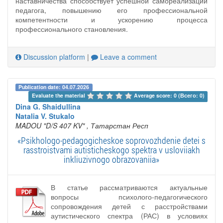
наставничества способствует успешной самореализации
педагога, повышению его профессиональной
компетентности и ускорению процесса
профессионального становления.
Discussion platform
|
Leave a comment
Publication date: 04.07.2026
Evaluate the material 
Average score: 0 (Всего: 0)
Dina G. Shaidullina
Natalia V. Stukalo
MADOU "D/S 407 KV"
, Татарстан Респ
«Psikhologo-pedagogicheskoe soprovozhdenie detei s
rasstroistvami autisticheskogo spektra v usloviiakh
inkliuzivnogo obrazovaniia»
В статье рассматриваются актуальные
вопросы психолого-педагогического
сопровождения детей с расстройствами
аутистического спектра (РАС) в условиях