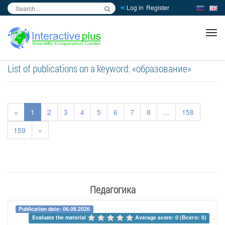
Log in
Register
inc
ра
List of publications on a keyword: «образование»
«
1
2
3
4
5
6
7
8
...
158
159
»
Педагогика
Publication date: 06.08.2026
Evaluate the material 
Average score: 0 (Всего: 0)