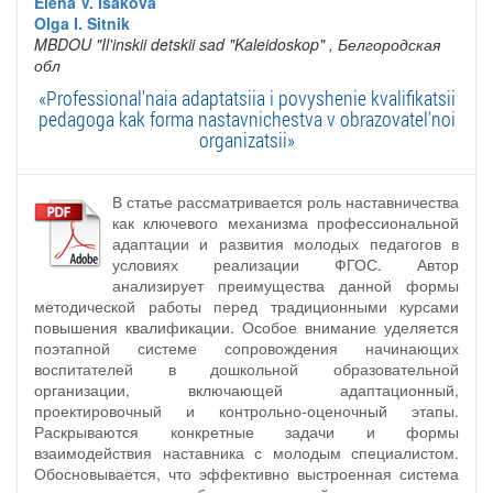
Elena V. Isakova
Olga I. Sitnik
MBDOU "Il'inskii detskii sad "Kaleidoskop"
, Белгородская
обл
«Professional'naia adaptatsiia i povyshenie kvalifikatsii
pedagoga kak forma nastavnichestva v obrazovatel'noi
organizatsii»
В статье рассматривается роль наставничества
как ключевого механизма профессиональной
адаптации и развития молодых педагогов в
условиях реализации ФГОС. Автор
анализирует преимущества данной формы
методической работы перед традиционными курсами
повышения квалификации. Особое внимание уделяется
поэтапной системе сопровождения начинающих
воспитателей в дошкольной образовательной
организации, включающей адаптационный,
проектировочный и контрольно-оценочный этапы.
Раскрываются конкретные задачи и формы
взаимодействия наставника с молодым специалистом.
Обосновывается, что эффективно выстроенная система