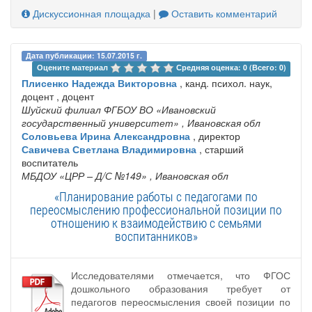
Дискуссионная площадка
|
Оставить комментарий
Дата публикации: 15.07.2015 г.
Оцените материал 
Средняя оценка: 0 (Всего: 0)
Плисенко Надежда Викторовна
, канд. психол. наук,
доцент , доцент
Шуйский филиал ФГБОУ ВО «Ивановский
государственный университет»
, Ивановская обл
Соловьева Ирина Александровна
, директор
Савичева Светлана Владимировна
, старший
воспитатель
МБДОУ «ЦРР – Д/С №149»
, Ивановская обл
«Планирование работы с педагогами по
переосмыслению профессиональной позиции по
отношению к взаимодействию с семьями
воспитанников»
Исследователями отмечается, что ФГОС
дошкольного образования требует от
педагогов переосмысления своей позиции по