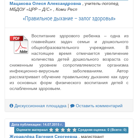
Мацакова Олеся Александровна
, учитель-логопед
МБДОУ «ЦРР – Д/С»
, Коми Респ
«Правильное дыхание – залог здоровья»
Воспитание здорового ребенка – одна из
главнейших задач семьи и дошкольного
общеобразовательного учреждения. В
настоящее время отмечается увеличение
количества детей дошкольного возраста со
сниженным уровнем сопротивляемости организма
инфекционно-вирусным заболеваниям. Автор
рассматривает обучение правильному дыханию как одну
из основных форм физического воспитания детей с
ослабленным здоровьем.
Дискуссионная площадка
|
Оставить комментарий
Дата публикации: 14.07.2015 г.
Оцените материал 
Средняя оценка: 0 (Всего: 0)
Журавлёва Евгения Сергеевна
, магистрант