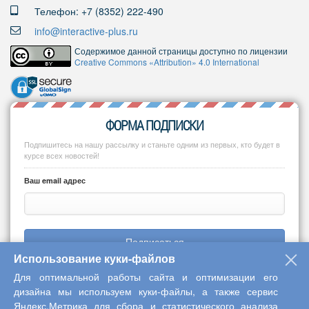
Телефон: +7 (8352) 222-490
info@interactive-plus.ru
Содержимое данной страницы доступно по лицензии
Creative Commons «Attribution» 4.0 International
ФОРМА ПОДПИСКИ
Подпишитесь на нашу рассылку и станьте одним из первых, кто будет в
курсе всех новостей!
Ваш email адрес
Подписаться
Использование куки-файлов
Для оптимальной работы сайта и оптимизации его
дизайна мы используем куки-файлы, а также сервис
Яндекс.Метрика для сбора и статистического анализа
Copyright © 2013-2026 Центр научного сотрудничества «Интерактив