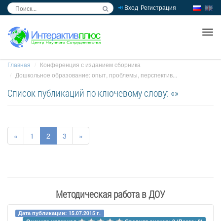
Вход
Регистрация
inc
ра
Главная
Конференция с изданием сборника
Дошкольное образование: опыт, проблемы, перспектив...
Список публикаций по ключевому слову: «»
«
1
2
3
»
Методическая работа в ДОУ
Дата публикации: 15.07.2015 г.