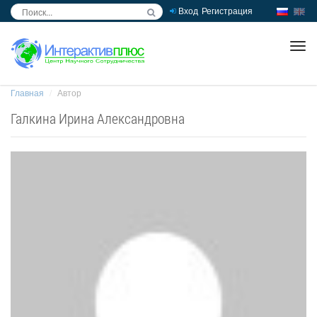
Вход
Регистрация
inc
ра
Главная
Автор
Галкина Ирина Александровна