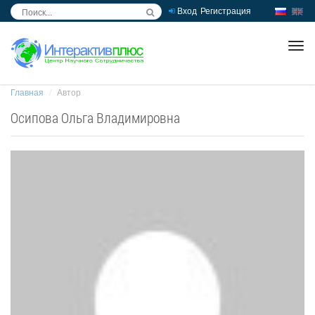
Вход
Регистрация
inc
ра
Главная
Автор
Осипова Ольга Владимировна