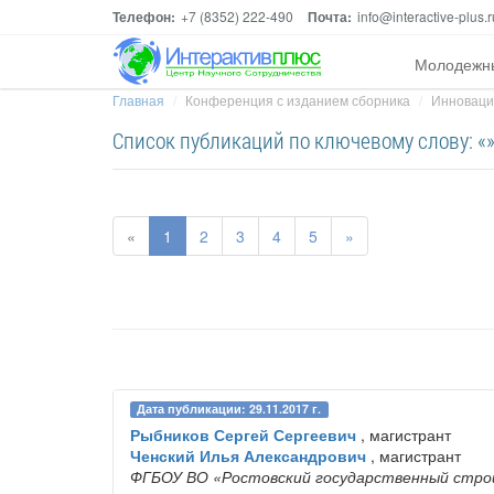
Телефон:
+7 (8352) 222-490
Почта:
info@interactive-plus.r
Молодежн
Главная
Конференция с изданием сборника
Инноваци
Список публикаций по ключевому слову: «
«
1
2
3
4
5
»
Дата публикации: 29.11.2017 г.
Рыбников Сергей Сергеевич
, магистрант
Ченский Илья Александрович
, магистрант
ФГБОУ ВО «Ростовский государственный стр