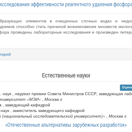
исследования эффективности реагентного удаления фосфора
разующих элементов в очищенных сточных водах и недоста
доемов способно стать причиной возникновения множеств эколог
сфора проведены лабораторные исследования и произведен литер
тарий
Естественные науки
Оцени
м. наук , лауреат премии Совета Министров СССР, заведующая ла
 университет «МЭИ»
, Москва г
аук , заведующий кафедрой
. наук , заместитель заведующего кафедрой
 (национальный исследовательский университет)»
, Москва г
«Отечественные альтернативы зарубежных разработок»