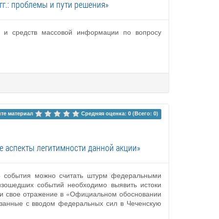
г.: проблемы и пути решения»
ти и средств массовой информации по вопросу
те материал 
Средняя оценка: 0 (Всего: 0)
же аспекты легитимности данной акции»
го события можно считать штурм федеральными
оизошедших событий необходимо выявить истоки
шли свое отражение в «Официальном обосновании
вязанные с вводом федеральных сил в Чеченскую