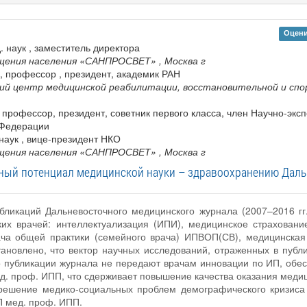
Оцени
. наук , заместитель директора
ещения населения «САНПРОСВЕТ»
, Москва г
к, профессор , президент, академик РАН
ский центр медицинской реабилитации, восстановительной и с
 , профессор, президент, советник первого класса, член Научно-эк
 Федерации
 наук , вице-президент НКО
ещения населения «САНПРОСВЕТ»
, Москва г
ый потенциал медицинской науки – здравоохранению Даль
убликаций Дальневосточного медицинского журнала (2007–2016 гг
их врачей: интеллектуализация (ИПИ), медицинское страхование
ча общей практики (семейного врача) ИПВОП(СВ), медицинская 
тановлено, что вектор научных исследований, отраженных в пуб
что публикации журнала не передают врачам инновации по ИП, о
мед. проф. ИПП, что сдерживает повышение качества оказания мед
 решение медико-социальных проблем демографического кризиса
П мед. проф. ИПП.