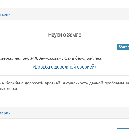
тарий
Науки о Земле
Оцени
верситет им. М.К. Аммосова»
, Саха /Якутия/ Респ
«Борьба с дорожной эрозией»
ме борьбы с дорожной эрозией. Актуальность данной проблемы з
ных дорог.
тарий