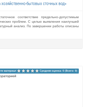
 хозяйственно-бытовых сточных вод»
точное соответствие предельно-допустимым
ических проблем. С целью выявления наилучшей
атурный анализ. По завершении работы описаны
те материал 
Средняя оценка: 0 (Всего: 0)
бораторией