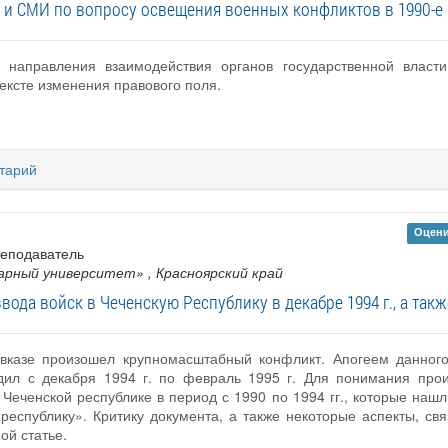
 и СМИ по вопросу освещения военных конфликтов в 1990-е г
е направления взаимодействия органов государственной влас
ексте изменения правового поля.
тарий
Оцени
реподаватель
рарный университет»
, Красноярский край
ода войск в Чеченскую Республику в декабре 1994 г., а так
авказе произошел крупномасштабный конфликт. Апогеем данно
ходил с декабря 1994 г. по февраль 1995 г. Для понимания пр
 Чеченской республике в период с 1990 по 1994 гг., которые на
республику». Критику документа, а также некоторые аспекты, с
ой статье.