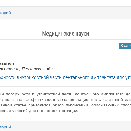
тарий
Медицинские науки
Оцени
аватель
ерситет»
, Пензенская обл
хности внутрикостной части дентального имплантата для у
и поверхности внутрикостной части дентального имплантата дл
ов повышает эффективность лечения пациентов с частичной или
данной статье приводится обзор публикаций, описывающих спосо
шения условий для его остеоинтеграции.
тарий