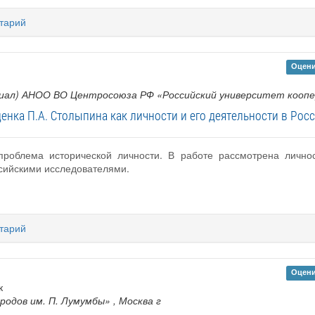
тарий
Оцени
иал) АНОО ВО Центросоюза РФ «Российский университет кооп
енка П.А. Столыпина как личности и его деятельности в Рос
проблема исторической личности. В работе рассмотрена личнос
сийскими исследователями.
тарий
Оцени
к
родов им. П. Лумумбы»
, Москва г