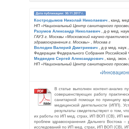
Дата публикации: 30.11.2017 г.
Костродымов Николай Николаевич
, канд. мед
НП «Национальный Центр санитарного просв
Разумов Александр Николаевич
, д-р мед. нау
ГАУЗ г. Москвы «Московский научно-практиче
здравоохранения г. Москвы»
, Москва г
Володин Валерий Дмитриевич
, д-р мед. наук
Федерации Федерального Собрания Российской
Медведев Сергей Александрович
, канд. экон.
НП «Национальный Центр санитарного просв
«Инновационн
В статье выполнен контент-анализ п
совершенствующих работу практическ
санитарной помощи по принципу вра
медицинской деятельности (ИПП). Ус
результаты свидетельствуют о том, 
их работы по ИП мед. страх, ИП ВОП (СВ), ИП 
проблем здравоохранения Дальнего Востока –
исследований по ИП мед. страх, ИП ВОП (СВ), И