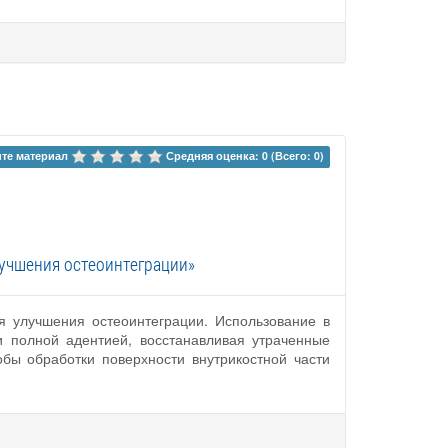
те материал 
Средняя оценка: 0 (Всего: 0)
лучшения остеоинтеграции»
я улучшения остеоинтеграции. Использование в
 полной адентией, восстанавливая утраченные
бы обработки поверхности внутрикостной части