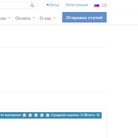
Вход
Регистрация
Отправка статей
алы
Оплата
О нас
те материал 
Средняя оценка: 0 (Всего: 0)