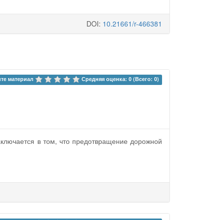
DOI:
10.21661/r-466381
те материал 
Средняя оценка: 0 (Всего: 0)
аключается в том, что предотвращение дорожной