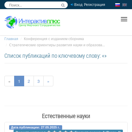
Вход
Регистрация
inc
ра
Главная
Конференция с изданием сборника
Стратегические ориентиры развития науки и образова...
Список публикаций по ключевому слову: «»
«
1
2
3
»
Естественные науки
Дата публикации: 27.05.2025 г.