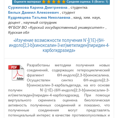
Оцените материал 
Средняя оценка: 5 (Всего: 1)
Суржикова Карина Дмитриевна
, студентка
Белых Даниил Алексеевич
, студент
Кудрявцева Татьяна Николаевна
, канд. хим. наук,
доцент , научный сотрудник
ФГБОУ ВО «Курский государственный университет»
,
Курская обл
«Изучение возможности получения N'-[(1E)-(6H-
индоло[2,3-b]хиноксалин-3-ил)метилиден]пиридин-4-
карбогидразида»
Разработаны методики получения новых
соединений, содержащих гетероциклический
фрагмент 6Н-индоло[2,3-b]хиноксалина.
Осуществлен синтез 6Н-индоло[2,3-
b]хиноксалин-3-карбальдегида, на его основе
получен N'-[(1E)-(6H-индоло[2,3-b]хиноксалин-3-
ил)метилиден]пиридин-4-карбогидразид. При помощи
виртуального скрининга оценена биологическая
активность полученных соединений и показано, что
полученные соединения могут представлять
потенциальный интерес в качестве противоопухолевых и