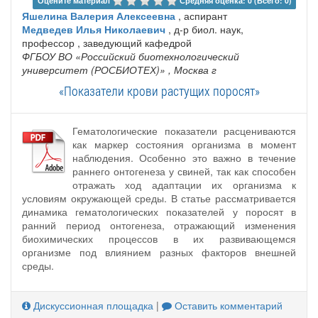
Оцените материал 
Средняя оценка: 0 (Всего: 0)
Яшелина Валерия Алексеевна
, аспирант
Медведев Илья Николаевич
, д-р биол. наук,
профессор , заведующий кафедрой
ФГБОУ ВО «Российский биотехнологический
университет (РОСБИОТЕХ)»
, Москва г
«Показатели крови растущих поросят»
Гематологические показатели расцениваются
как маркер состояния организма в момент
наблюдения. Особенно это важно в течение
раннего онтогенеза у свиней, так как способен
отражать ход адаптации их организма к
условиям окружающей среды. В статье рассматривается
динамика гематологических показателей у поросят в
ранний период онтогенеза, отражающий изменения
биохимических процессов в их развивающемся
организме под влиянием разных факторов внешней
среды.
Дискуссионная площадка
|
Оставить комментарий