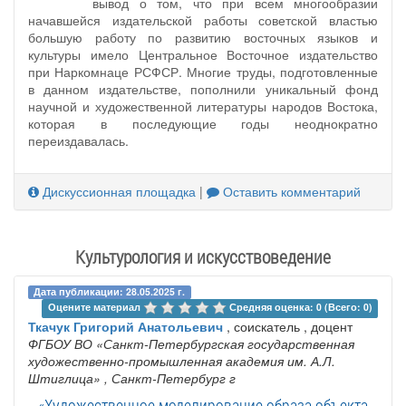
вывод о том, что при всем многообразии
начавшейся издательской работы советской властью
большую работу по развитию восточных языков и
культуры имело Центральное Восточное издательство
при Наркомнаце РСФСР. Многие труды, подготовленные
в данном издательстве, пополнили уникальный фонд
научной и художественной литературы народов Востока,
которая в последующие годы неоднократно
переиздавалась.
Дискуссионная площадка
|
Оставить комментарий
Культурология и искусствоведение
Дата публикации: 28.05.2025 г.
Оцените материал 
Средняя оценка: 0 (Всего: 0)
Ткачук Григорий Анатольевич
, соискатель , доцент
ФГБОУ ВО «Санкт-Петербургская государственная
художественно-промышленная академия им. А.Л.
Штиглица»
, Санкт-Петербург г
«Художественное моделирование образа объекта