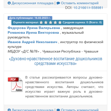
Дискуссионная площадка
|
Оставить комментарий
DOI:
10.21661/r-558981
Дата публикации: 16.02.2023 г.
Оцените материал 
Средняя оценка: 0 (Всего: 0)
Федорова Ирина Валерьевна
, заведующая
Романова Ирина Викторовна
, музыкальный
руководитель
Иванов Андрей Николаевич
, инструктор по физической
культуре
МБДОУ «Д/С №76»
, Чувашская Республика - Чувашия
«Духовно-нравственное воспитание дошкольников
средствами искусства»
В статье рассматриваются вопросы духовно-
нравственного воспитания дошкольников
средствами искусства. Авторы считают, что
искусство играет важную роль в духовно-
нравственном воспитании дошкольников.
Дискуссионная площадка
|
Оставить комментарий