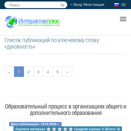
Вход
Регистрация
inc
ра
Список публикаций по ключевому слову:
«духовность»
«
1
2
3
4
5
»
Образовательный процесс в организациях общего и
дополнительного образования
Дата публикации: 19.02.2026 г.
Оцените материал 
Средняя оценка: 0 (Всего: 0)