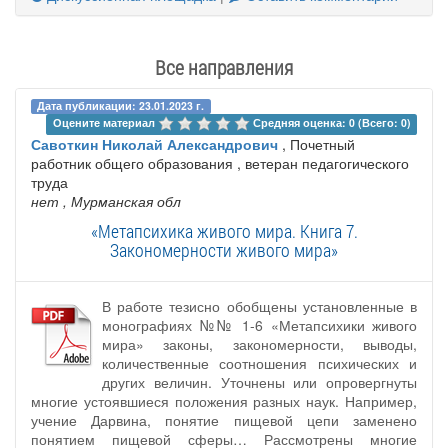
Все направления
Дата публикации: 23.01.2023 г.
Оцените материал 
Средняя оценка: 0 (Всего: 0)
Савоткин Николай Александрович
, Почетный
работник общего образования , ветеран педагогического
труда
нет
, Мурманская обл
«Метапсихика живого мира. Книга 7.
Закономерности живого мира»
В работе тезисно обобщены установленные в
монографиях №№ 1-6 «Метапсихики живого
мира» законы, закономерности, выводы,
количественные соотношения психических и
других величин. Уточнены или опровергнуты
многие устоявшиеся положения разных наук. Например,
учение Дарвина, понятие пищевой цепи заменено
понятием пищевой сферы… Рассмотрены многие