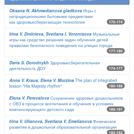
Oksana N. Akhmedianova gladkova
Игры с
нетрадиционными бытовыми предметами
как здоровьесберегающая технология
170-174
Irina V. Dmitrieva, Svetlana I. Vorontsova
Музыкальные
игры как средство решения задач обучения детей
правилам безопасного поведения на улицах города
177-180
Daria S. Dorodnykh
Здоровьесберегательная
деятельность ДОУ
174-177
Anna V. Kraus, Elena V. Murzina
The plan of integrated
lesson "His Majesty rhythm"
180-186
Elena V. Perevalova
Сохранение здоровья дошкольников
с ОВЗ в процессе воспитания и обучения в условиях
компенсирующего детского сада
186-191
Irina V. Ulianova, Svetlana V. Emelianova
Физическое
развитие в дошкольной образовательной организации
192-193