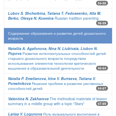
54-56
Lubov S. Shcherbina, Tatiana T. Fedoseenko, Alla M.
Berko, Olesya N. Kosmina
Russian tradition parenting
56-59
Содержание образования и развитие детей дошкольного
возраста
Nataliia A. Agafonova, Nina N. Liubivaia, Liubov N.
Popova
Развитие интеллектуальных способностей детей
старшего дошкольного возраста посредством
использования элементов технологии критического
мышления в образовательной деятельности
60-64
Natalia P. Emelianova, Irina V. Burtseva, Tatiana V.
Pomelnikova
Решение проблем в развитии умственных
способностей детей
64-67
Valentina N. Zakharova
The methodical materials of lesson
summary in a middle group with a topic "Stars"
67-69
Larisa V. Logunova
Роль музыкального воспитания в