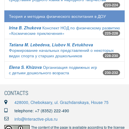
223-224
Теория и методика физического воспитания в ДОУ
Irina B. Zhukova
Конспект НОД по физическому развитию
«Космические приключения»
225-228
Tatiana M. Lebedeva, Liubov N. Evtukhova
Формирование начальных представлений о некоторых
видах спорта у старших дошкольников
228-230
Elena S. Khizova
Организация подвижных игр
с детьми дошкольного возраста
230-232
CONTACTS
428000, Cheboksary, ul. Grazhdanskaya, House 75
telephone: +7 (8352) 222-490
info@interactive-plus.ru
The content of the page is available according to the license