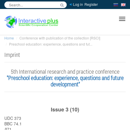
Log in
Register
inc
ра
Home
Conference with publication of the collection [RSCI]
Preschool education: experience, questions and fut...
Imprint
5th International research and practice conference
"Preschool education: experience, questions and future
development"
Issue 3 (10)
UDC 373
BBC 74.1
Д71