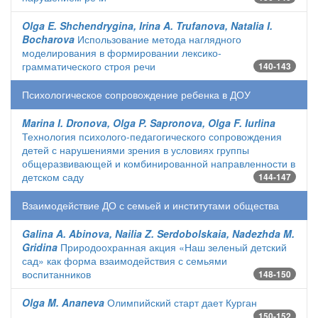
Olga E. Shchendrygina, Irina A. Trufanova, Natalia I.
Bocharova
Использование метода наглядного
моделирования в формировании лексико-
грамматического строя речи
140-143
Психологическое сопровождение ребенка в ДОУ
Marina I. Dronova, Olga P. Sapronova, Olga F. Iurlina
Технология психолого-педагогического сопровождения
детей с нарушениями зрения в условиях группы
общеразвивающей и комбинированной направленности в
детском саду
144-147
Взаимодействие ДО с семьей и институтами общества
Galina A. Abinova, Nailia Z. Serdobolskaia, Nadezhda M.
Gridina
Природоохранная акция «Наш зеленый детский
сад» как форма взаимодействия с семьями
воспитанников
148-150
Olga M. Ananeva
Олимпийский старт дает Курган
150-152