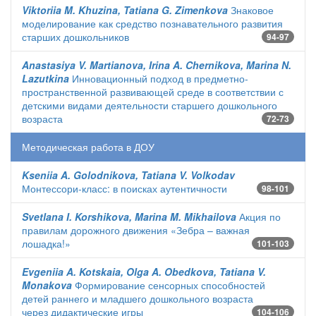
Viktoriia M. Khuzina, Tatiana G. Zimenkova
Знаковое
моделирование как средство познавательного развития
старших дошкольников
94-97
Anastasiya V. Martianova, Irina A. Chernikova, Marina N.
Lazutkina
Инновационный подход в предметно-
пространственной развивающей среде в соответствии с
детскими видами деятельности старшего дошкольного
возраста
72-73
Методическая работа в ДОУ
Kseniia A. Golodnikova, Tatiana V. Volkodav
Монтессори-класс: в поисках аутентичности
98-101
Svetlana I. Korshikova, Marina M. Mikhailova
Акция по
правилам дорожного движения «Зебра – важная
лошадка!»
101-103
Evgeniia A. Kotskaia, Olga A. Obedkova, Tatiana V.
Monakova
Формирование сенсорных способностей
детей раннего и младшего дошкольного возраста
через дидактические игры
104-106