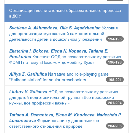
Организация воспитательно-образовательного процесса
в ДОУ
Svetlana A. Akhmedova, Olia S. Agadzhanian
Условия
для организации музыкальной самостоятельной
деятельности детей в дошкольном учреждении
194-196
Ekaterina I. Bokova, Elena N. Kopaeva, Tatiana E.
Proskurina
Конспект ООД по познавательному развитию
ФЭМП на тему «Поможем домовёнку Кузе»
196-198
Alfiya Z. Garifulina
Narrative and role-playing game
"Railroad station" for senior preschoolers.
198-201
Liubov V. Guliaeva
НОД по познавательному развитию
для детей подготовительной группы «Все профессии
нужны, все профессии важны»
201-204
Tatiana A. Dementeva, Elena M. Khodeeva, Nadezhda P.
Lomonosova
Формирование у дошкольников
ответственного отношения к природе
204-206