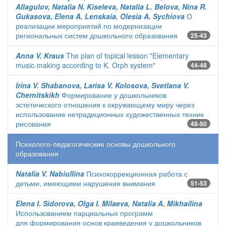
Allagulov, Natalia N. Kiseleva, Natalia L. Belova, Nina R.
Gukasova, Elena A. Lenskaia, Olesia A. Sychiova
О
реализации мероприятий по модернизации
региональных систем дошкольного образования
25-43
Anna V. Kraus
The plan of topical lesson "Elementary
music-making according to K. Orph system"
44-48
Irina V. Shabanova, Larisa V. Kolosova, Svetlana V.
Chernitskikh
Формирование у дошкольников
эстетического отношения к окружающему миру через
использование нетрадиционных художественных техник
рисования
48-50
Психолого-педагогические основы дошкольного
образования
Natalia V. Nabiullina
Психокоррекционная работа с
детьми, имеющими нарушения внимания
51-53
Elena I. Sidorova, Olga I. Milaeva, Natalia A. Mikhailina
Использованием парциальных программ
для формирования основ краеведения у дошкольников