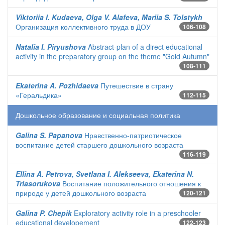
Viktoriia I. Kudaeva, Olga V. Alafeva, Mariia S. Tolstykh
Организация коллективного труда в ДОУ
106-108
Natalia I. Piryushova
Abstract-plan of a direct educational
activity in the preparatory group on the theme "Gold Autumn"
108-111
Ekaterina A. Pozhidaeva
Путешествие в страну
«Геральдика»
112-115
Дошкольное образование и социальная политика
Galina S. Papanova
Нравственно-патриотическое
воспитание детей старшего дошкольного возраста
116-119
Ellina A. Petrova, Svetlana I. Alekseeva, Ekaterina N.
Triasorukova
Воспитание положительного отношения к
природе у детей дошкольного возраста
120-121
Galina P. Chepik
Exploratory activity role in a preschooler
educational developement
122-123