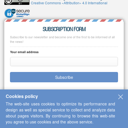
Creative Commons «Attribution» 4.0 International
SUBSCRIPTION FORM
Subscribe to our newsletter and become one of the first to be informed of all
the news!
Your email address
Subscribe
Cookies policy
The web-site uses cookies to optimize its performance and
Copyright © 2013-2026 Scientific Cooperation Center "Interactive Plus"
design as well as special service to collect and analyze data
about pages visitors. By continuing to browse this web-site
you agree to use cookies and the above service.
Up