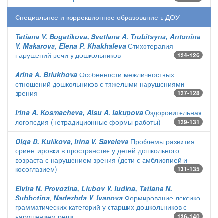
Специальное и коррекционное образование в ДОУ
Tatiana V. Bogatikova, Svetlana A. Trubitsyna, Antonina
V. Makarova, Elena P. Khakhaleva
Стихотерапия
нарушений речи у дошкольников
124-126
Arina A. Briukhova
Особенности межличностных
отношений дошкольников с тяжелыми нарушениями
зрения
127-128
Irina A. Kosmacheva, Alsu A. Iakupova
Оздоровительная
логопедия (нетрадиционные формы работы)
129-131
Olga D. Kulikova, Irina V. Saveleva
Проблемы развития
ориентировки в пространстве у детей дошкольного
возраста с нарушением зрения (дети с амблиопией и
косоглазием)
131-135
Elvira N. Provozina, Liubov V. Iudina, Tatiana N.
Subbotina, Nadezhda V. Ivanova
Формирование лексико-
грамматических категорий у старших дошкольников с
нарушением речи
136-140