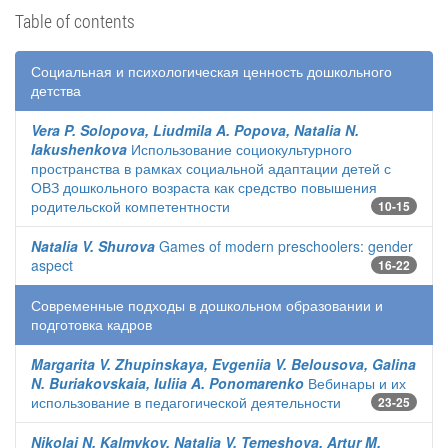
Table of contents
Социальная и психологическая ценность дошкольного
детства
Vera P. Solopova, Liudmila A. Popova, Natalia N.
Iakushenkova
Использование социокультурного
пространства в рамках социальной адаптации детей с
ОВЗ дошкольного возраста как средство повышения
родительской компетентности
10-15
Natalia V. Shurova
Games of modern preschoolers: gender
aspect
16-22
Современные подходы в дошкольном образовании и
подготовка кадров
Margarita V. Zhupinskaya, Evgeniia V. Belousova, Galina
N. Buriakovskaia, Iuliia A. Ponomarenko
Вебинары и их
использование в педагогической деятельности
23-25
Nikolai N. Kalmykov, Natalia V. Temeshova, Artur M.