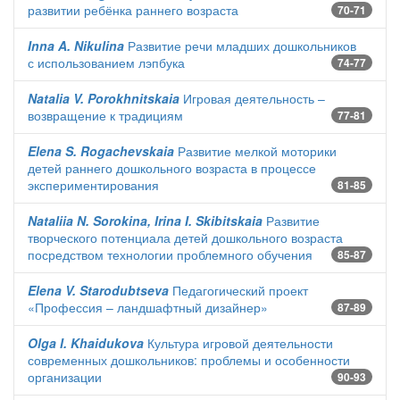
развитии ребёнка раннего возраста
70-71
Inna A. Nikulina
Развитие речи младших дошкольников
с использованием лэпбука
74-77
Natalia V. Porokhnitskaia
Игровая деятельность –
возвращение к традициям
77-81
Elena S. Rogachevskaia
Развитие мелкой моторики
детей раннего дошкольного возраста в процессе
экспериментирования
81-85
Nataliia N. Sorokina, Irina I. Skibitskaia
Развитие
творческого потенциала детей дошкольного возраста
посредством технологии проблемного обучения
85-87
Elena V. Starodubtseva
Педагогический проект
«Профессия – ландшафтный дизайнер»
87-89
Olga I. Khaidukova
Культура игровой деятельности
современных дошкольников: проблемы и особенности
организации
90-93