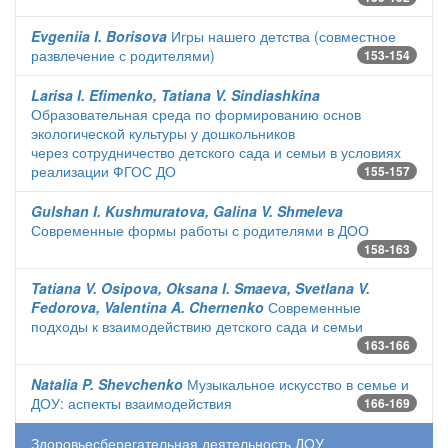
Evgeniia I. Borisova
Игры нашего детства (совместное
развлечение с родителями)
153-154
Larisa I. Efimenko, Tatiana V. Sindiashkina
Образовательная среда по формированию основ
экологической культуры у дошкольников
через сотрудничество детского сада и семьи в условиях
реализации ФГОС ДО
155-157
Gulshan I. Kushmuratova, Galina V. Shmeleva
Современные формы работы с родителями в ДОО
158-163
Tatiana V. Osipova, Oksana I. Smaeva, Svetlana V.
Fedorova, Valentina A. Chernenko
Современные
подходы к взаимодействию детского сада и семьи
163-166
Natalia P. Shevchenko
Музыкальное искусство в семье и
ДОУ: аспекты взаимодействия
166-169
Здоровьесберегательная деятельность ДОУ