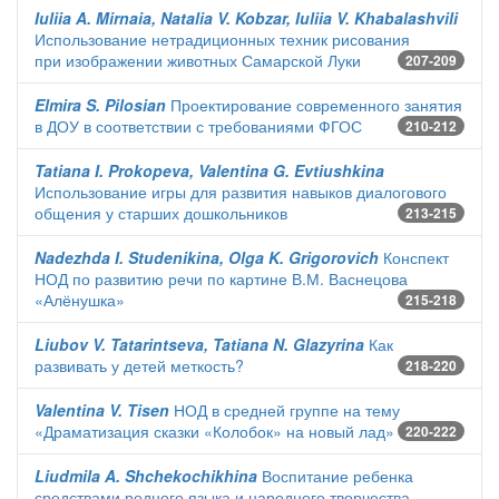
Iuliia A. Mirnaia, Natalia V. Kobzar, Iuliia V. Khabalashvili
Использование нетрадиционных техник рисования
при изображении животных Самарской Луки
207-209
Elmira S. Pilosian
Проектирование современного занятия
в ДОУ в соответствии с требованиями ФГОС
210-212
Tatiana I. Prokopeva, Valentina G. Evtiushkina
Использование игры для развития навыков диалогового
общения у старших дошкольников
213-215
Nadezhda I. Studenikina, Olga K. Grigorovich
Конспект
НОД по развитию речи по картине В.М. Васнецова
«Алёнушка»
215-218
Liubov V. Tatarintseva, Tatiana N. Glazyrina
Как
развивать у детей меткость?
218-220
Valentina V. Tisen
НОД в средней группе на тему
«Драматизация сказки «Колобок» на новый лад»
220-222
Liudmila A. Shchekochikhina
Воспитание ребенка
средствами родного языка и народного творчества