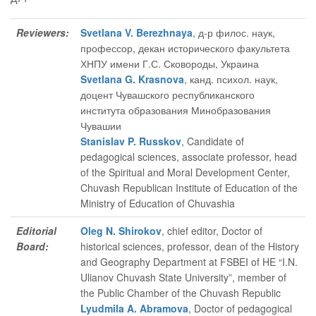
Reviewers:
Svetlana V. Berezhnaya
, д-р филос. наук,
профессор, декан исторического факультета
ХНПУ имени Г.С. Сковороды, Украина
Svetlana G. Krasnova
, канд. психол. наук,
доцент Чувашского республиканского
института образования Минобразования
Чувашии
Stanislav P. Russkov
, Candidate of
pedagogical sciences, associate professor, head
of the Spiritual and Moral Development Center,
Chuvash Republican Institute of Education of the
Ministry of Education of Chuvashia
Editorial
Oleg N. Shirokov
, chief editor
, Doctor of
Board:
historical sciences, professor, dean of the History
and Geography Department at FSBEI of HE “I.N.
Ulianov Chuvash State University”, member of
the Public Chamber of the Chuvash Republic
Lyudmila A. Abramova
, Doctor of pedagogical