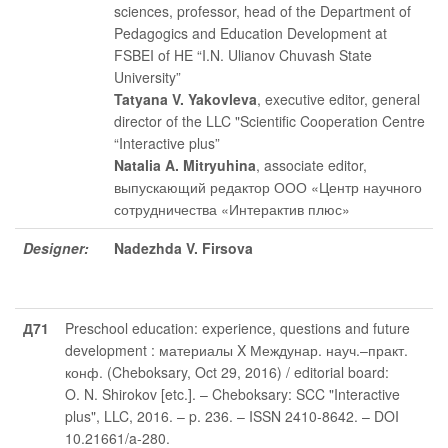
sciences, professor, head of the Department of
Pedagogics and Education Development at
FSBEI of HE “I.N. Ulianov Chuvash State
University”
Tatyana V. Yakovleva
, executive editor
, general
director of the LLC "Scientific Cooperation Centre
“Interactive plus”
Natalia A. Mitryuhina
, associate editor
,
выпускающий редактор ООО «Центр научного
сотрудничества «Интерактив плюс»
Designer:
Nadezhda V. Firsova
Д71
Preschool education: experience, questions and future
development : материалы X Междунар. науч.–практ.
конф. (Cheboksary, Oct 29, 2016) / editorial board:
O. N. Shirokov [etc.]. – Cheboksary: SCC "Interactive
plus", LLC, 2016. – p. 236. – ISSN 2410-8642. – DOI
10.21661/a-280.