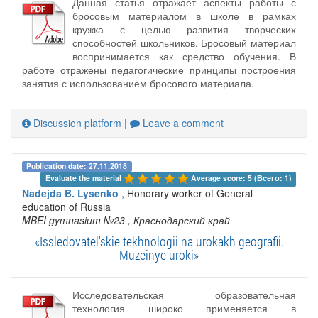
Данная статья отражает аспекты работы с
бросовым материалом в школе в рамках
кружка с целью развития творческих
способностей школьников. Бросовый материал
воспринимается как средство обучения. В
работе отражены педагогические принципы построения
занятия с использованием бросового материала.
Discussion platform
|
Leave a comment
Publication date: 27.11.2018
Evaluate the material 
Average score: 5 (Всего: 1)
Nadejda B. Lysenko
, Honorary worker of General
education of Russia
MBEI gymnasium №23
, Краснодарский край
«Issledovatel'skie tekhnologii na urokakh geografii.
Muzeinye uroki»
Исследовательская образовательная
технология широко применяется в