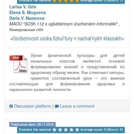
Evaluate the material 
Average score: 5 (Всего: 1)
Larisa V. Grin
Elena S. Mogueva
Daria V. Nazarova
MAOU "SOSh 112 s uglublennym izucheniem informatiki"
,
Кемеровская обл
«Osobennosti uroka fizkul'tury v nachal'nykh klassakh»
Уроки физической культуры для детей
начальных классов является основой
формирования знаний и представлений по
здоровому образу жизни. Как отмечают авторы,
грамотно составленный урок – это важная
составляющая для формирования здоровья и
гармонично развитой личности.
Discussion platform
|
Leave a comment
Publication date: 29.11.2018
Evaluate the material 
Average score: 0 (Всего: 0)