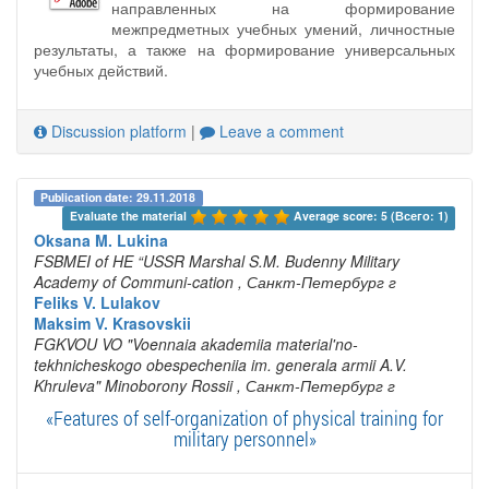
направленных на формирование
межпредметных учебных умений, личностные
результаты, а также на формирование универсальных
учебных действий.
Discussion platform
|
Leave a comment
Publication date: 29.11.2018
Evaluate the material 
Average score: 5 (Всего: 1)
Oksana M. Lukina
FSBMEI of HE “USSR Marshal S.M. Budenny Military
Academy of Communi-cation
, Санкт-Петербург г
Feliks V. Lulakov
Maksim V. Krasovskii
FGKVOU VO "Voennaia akademiia material'no-
tekhnicheskogo obespecheniia im. generala armii A.V.
Khruleva" Minoborony Rossii
, Санкт-Петербург г
«Features of self-organization of physical training for
military personnel»