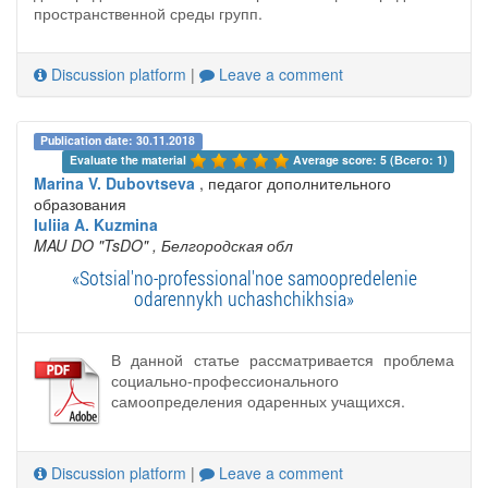
пространственной среды групп.
Discussion platform
|
Leave a comment
Publication date: 30.11.2018
Evaluate the material 
Average score: 5 (Всего: 1)
Marina V. Dubovtseva
, педагог дополнительного
образования
Iuliia A. Kuzmina
MAU DO "TsDO"
, Белгородская обл
«Sotsial'no-professional'noe samoopredelenie
odarennykh uchashchikhsia»
В данной статье рассматривается проблема
социально-профессионального
самоопределения одаренных учащихся.
Discussion platform
|
Leave a comment