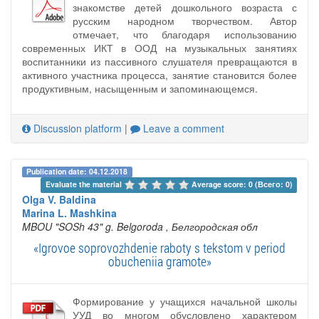
знакомстве детей дошкольного возраста с
русским народном творчеством. Автор
отмечает, что благодаря использованию
современных ИКТ в ООД на музыкальных занятиях
воспитанники из пассивного слушателя превращаются в
активного участника процесса, занятие становится более
продуктивным, насыщенным и запоминающемся.
Discussion platform
|
Leave a comment
Publication date: 04.12.2018
Evaluate the material 
Average score: 0 (Всего: 0)
Olga V. Baldina
Marina L. Mashkina
MBOU "SOSh 43" g. Belgoroda
, Белгородская обл
«Igrovoe soprovozhdenie raboty s tekstom v period
obucheniia gramote»
Формирование у учащихся начальной школы
УУД во многом обусловлено характером