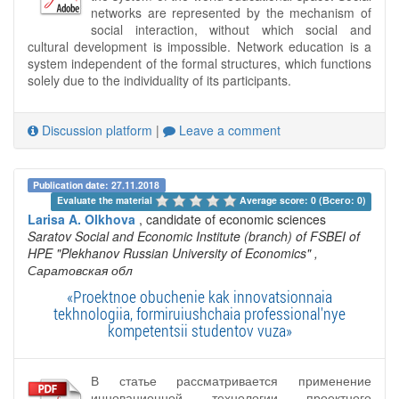
networks are represented by the mechanism of
social interaction, without which social and
cultural development is impossible. Network education is a
system independent of the formal structures, which functions
solely due to the individuality of its participants.
Discussion platform
|
Leave a comment
Publication date: 27.11.2018
Evaluate the material 
Average score: 0 (Всего: 0)
Larisa A. Olkhova
, candidate of economic sciences
Saratov Social and Economic Institute (branch) of FSBEI of
HPE "Plekhanov Russian University of Economics"
,
Саратовская обл
«Proektnoe obuchenie kak innovatsionnaia
tekhnologiia, formiruiushchaia professional'nye
kompetentsii studentov vuza»
В статье рассматривается применение
инновационной технологии проектного