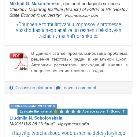
Mikhail G. Makarchenko
, doctor of pedagogic sciences
Chekhov Taganrog Institute (Branch) of FSBEI of HE "Rostov
State Economic University"
, Ростовская обл
«Obuchenie formulirovaniiu voprosov v protsesse
voskhodiashchego analiza pri reshenii tekstovykh
zadach v nachal'noi shkole»
В данной статье проанализирована проблема
решения текстовых задач в начальной школ.
Авторами рассмотрен восходящий анализ в
процессе решения текстовых задач.
Discussion platform
|
Leave a comment
Publication date: 29.11.2018
Evaluate the material 
Average score: 1 (Всего: 1)
Liudmila N. Sokolovskaia
MDOU D/S 28 "Tuiana"
, Иркутская обл
«Razvitie tvorcheskogo voobrazheniia detei starshego