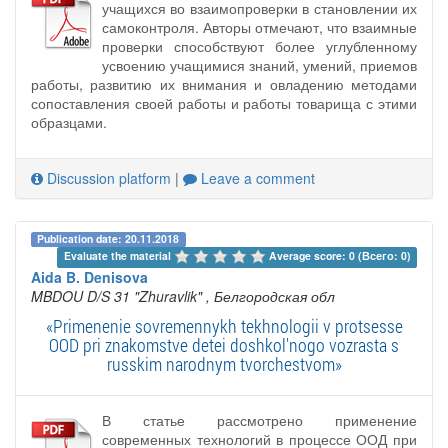
учащихся во взаимопроверки в становлении их
самоконтроля. Авторы отмечают, что взаимные
проверки способствуют более углубленному
усвоению учащимися знаний, умений, приемов
работы, развитию их внимания и овладению методами
сопоставления своей работы и работы товарища с этими
образцами.
Discussion platform
|
Leave a comment
Publication date: 20.11.2018
Evaluate the material 
Average score: 0 (Всего: 0)
Aida B. Denisova
MBDOU D/S 31 "Zhuravlik"
, Белгородская обл
«Primenenie sovremennykh tekhnologii v protsesse
OOD pri znakomstve detei doshkol'nogo vozrasta s
russkim narodnym tvorchestvom»
В статье рассмотрено применение
современных технологий в процессе ООД при