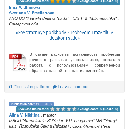
Evaluate the material 
Average score: 4 (Всего: 2)
Irina V. Ulianova
Svetlana V. Emelianova
ANO DO "Planeta detstva "Lada" - D/S 119 "Volzhanochka"
,
Самарская обл
«Sovremennye podkhody k rechevomu razvitiiu v
detskom sadu»
В статье раскрыты актуальность проблемы
речевого развития дошкольников, показана
работа с использованием современной
образовательной технологии синквейн.
Discussion platform
|
Leave a comment
Publication date: 21.11.2018
Evaluate the material 
Average score: 0 (Всего: 0)
Alina V. Nikitina
, master
MBOU "Atamaiskaia SOSh im. V.D. Longinova" MR "Gornyi
ulus" Respublika Sakha (Iakutiia)
, Саха /Якутия/ Респ