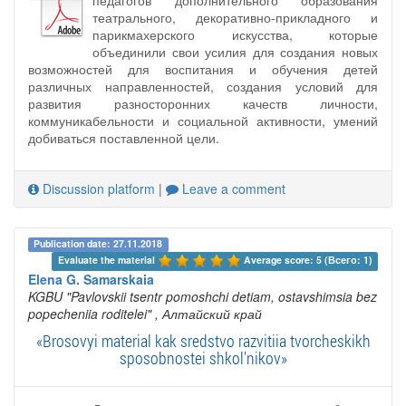
педагогов дополнительного образования
театрального, декоративно-прикладного и
парикмахерского искусства, которые
объединили свои усилия для создания новых
возможностей для воспитания и обучения детей
различных направленностей, создания условий для
развития разносторонних качеств личности,
коммуникабельности и социальной активности, умений
добиваться поставленной цели.
Discussion platform
|
Leave a comment
Publication date: 27.11.2018
Evaluate the material 
Average score: 5 (Всего: 1)
Elena G. Samarskaia
KGBU "Pavlovskii tsentr pomoshchi detiam, ostavshimsia bez
popecheniia roditelei"
, Алтайский край
«Brosovyi material kak sredstvo razvitiia tvorcheskikh
sposobnostei shkol'nikov»