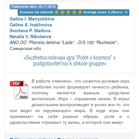
Publication date: 26.11.2018
Evaluate the material 
Average score: 5 (Всего: 1)
Galina I. Martyshkina
Galina A. Ivakhnova
Svetlana P. Siaileva
Natalia V. Nikolaeva
ANO DO "Planeta detstva "Lada" - D/S 192 "Rucheiok"
,
Самарская обл
«Siuzhetno-rolevaia igra "Polet v kosmos" v
podgotovitel'noi k shkole gruppe»
В работе отмечено, что сюжетно-ролевая игра
наиболее полно формирует личность ребенка,
поэтому является важным средством
воспитания. Игра – отражение жизни. В играх
дошкольники воспроизводят в ролях все то, что
они видят из окружающего мира. В ходе игры они
принимают на себя разные образы, роли и с
удовольствием отражают ту жизнь, в которой они живут.