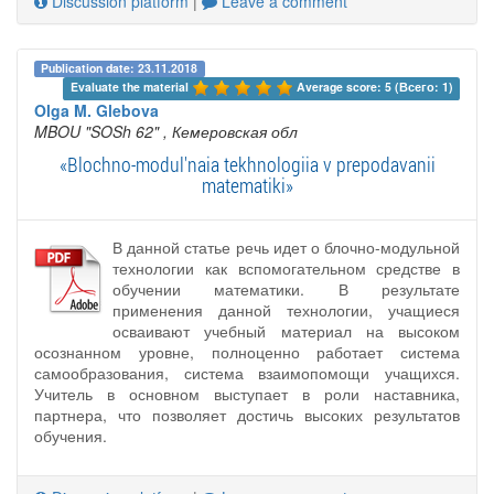
Discussion platform
|
Leave a comment
Publication date: 23.11.2018
Evaluate the material 
Average score: 5 (Всего: 1)
Olga M. Glebova
MBOU "SOSh 62"
, Кемеровская обл
«Blochno-modul'naia tekhnologiia v prepodavanii
matematiki»
В данной статье речь идет о блочно-модульной
технологии как вспомогательном средстве в
обучении математики. В результате
применения данной технологии, учащиеся
осваивают учебный материал на высоком
осознанном уровне, полноценно работает система
самообразования, система взаимопомощи учащихся.
Учитель в основном выступает в роли наставника,
партнера, что позволяет достичь высоких результатов
обучения.