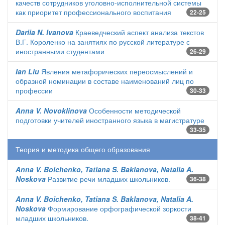
качеств сотрудников уголовно-исполнительной системы
как приоритет профессионального воспитания
22-25
Dariia N. Ivanova
Краеведческий аспект анализа текстов
В.Г. Короленко на занятиях по русской литературе с
иностранными студентами
26-29
Ian Liu
Явления метафорических переосмыслений и
образной номинации в составе наименований лиц по
профессии
30-33
Anna V. Novoklinova
Особенности методической
подготовки учителей иностранного языка в магистратуре
33-35
Теория и методика общего образования
Anna V. Boichenko, Tatiana S. Baklanova, Natalia A.
Noskova
Развитие речи младших школьников.
36-38
Anna V. Boichenko, Tatiana S. Baklanova, Natalia A.
Noskova
Формирование орфографической зоркости
младших школьников.
38-41