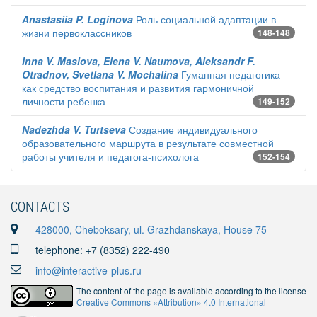
Anastasiia P. Loginova
Роль социальной адаптации в
жизни первоклассников
148-148
Inna V. Maslova, Elena V. Naumova, Aleksandr F.
Otradnov, Svetlana V. Mochalina
Гуманная педагогика
как средство воспитания и развития гармоничной
личности ребенка
149-152
Nadezhda V. Turtseva
Создание индивидуального
образовательного маршрута в результате совместной
работы учителя и педагога-психолога
152-154
CONTACTS
428000, Cheboksary, ul. Grazhdanskaya, House 75
telephone: +7 (8352) 222-490
info@interactive-plus.ru
The content of the page is available according to the license
Creative Commons «Attribution» 4.0 International