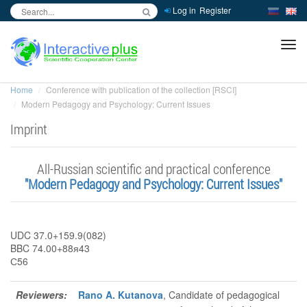
Log in
Register
inc
ра
Home
Conference with publication of the collection [RSCI]
Modern Pedagogy and Psychology: Current Issues
Imprint
Аll-Russian scientific and practical conference
"Modern Pedagogy and Psychology: Current Issues"
UDC 37.0+159.9(082)
BBC 74.00+88я43
С56
Reviewers:
Rano A. Kutanova
, Candidate of pedagogical