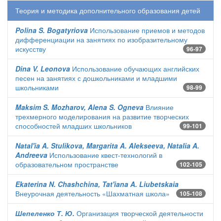
Теория и методика дополнительного образования детей
Polina S. Bogatyriova
Использование приемов и методов
дифференциации на занятиях по изобразительному
искусству
96-97
Dina V. Leonova
Использование обучающих английских
песен на занятиях с дошкольниками и младшими
школьниками
98-99
Maksim S. Mozharov, Alena S. Ogneva
Влияние
трехмерного моделирования на развитие творческих
способностей младших школьников
99-101
Natal'ia A. Stulikova, Margarita A. Alekseeva, Natalia A.
Andreeva
Использование квест-технологий в
образовательном пространстве
102-105
Ekaterina N. Chashchina, Tat'iana A. Liubetskaia
Внеурочная деятельность «Шахматная школа»
105-108
Шепеленко Т. Ю.
Организация творческой деятельности