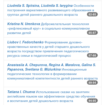
Liudmila S. Spitsina, Liudmila S. Iarygina
Особенности
построения вариативного развивающего образования в
группах детей раннего дошкольного возраста
82-85
Kristina N. Urenkova
Доброжелательная технология
«рефлексивный круг» в социально-коммуникативном
развитии детей
85-87
Liubov I. Fedorchenko
Формирование духовно-
нравственных качеств у детей старшего дошкольного
возраста посредством привлечения педагогического
ресурса семьи в педагогический процесс
87-88
Anastasiia A. Chepurova, Regina A. Maralova, Galina S.
Papanova, Svetlana G. Miziurkina
Инновационные
педагогические технологии в формировании
коммуникативной компетентности детей раннего возраста
89-94
Tatiana I. Chueva
Использование сказки на занятиях
английским языком как эффективное средство обучения
и воспитания детей дошкольного возраста
94-95