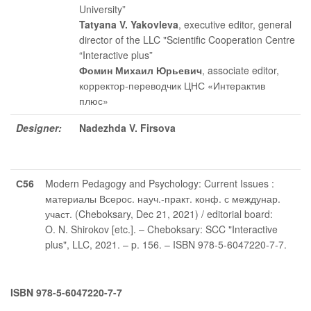
University”
Tatyana V. Yakovleva
, executive editor
, general
director of the LLC "Scientific Cooperation Centre
“Interactive plus”
Фомин Михаил Юрьевич
, associate editor
,
корректор-переводчик ЦНС «Интерактив
плюс»
Designer:
Nadezhda V. Firsova
С56
Modern Pedagogy and Psychology: Current Issues :
материалы Всерос. науч.-практ. конф. с междунар.
участ. (Cheboksary, Dec 21, 2021) / editorial board:
O. N. Shirokov [etc.]. – Cheboksary: SCC "Interactive
plus", LLC, 2021. – p. 156. – ISBN 978-5-6047220-7-7.
ISBN 978-5-6047220-7-7