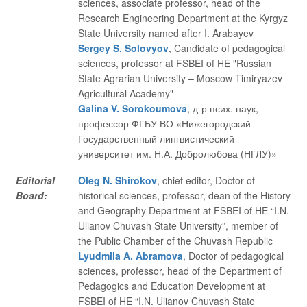
sciences, associate professor, head of the
Research Engineering Department at the Kyrgyz
State University named after I. Arabayev
Sergey S. Solovyov
, Candidate of pedagogical
sciences, professor at FSBEI of HE "Russian
State Agrarian University – Moscow Timiryazev
Agricultural Academy"
Galina V. Sorokoumova
, д-р псих. наук,
профессор ФГБУ ВО «Нижегородский
Государственный лингвистический
университет им. Н.А. Добролюбова (НГЛУ)»
Editorial
Oleg N. Shirokov
, chief editor
, Doctor of
Board:
historical sciences, professor, dean of the History
and Geography Department at FSBEI of HE “I.N.
Ulianov Chuvash State University”, member of
the Public Chamber of the Chuvash Republic
Lyudmila A. Abramova
, Doctor of pedagogical
sciences, professor, head of the Department of
Pedagogics and Education Development at
FSBEI of HE “I.N. Ulianov Chuvash State