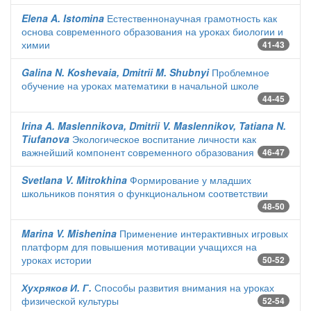
Elena A. Istomina
Естественнонаучная грамотность как
основа современного образования на уроках биологии и
химии
41-43
Galina N. Koshevaia, Dmitrii M. Shubnyi
Проблемное
обучение на уроках математики в начальной школе
44-45
Irina A. Maslennikova, Dmitrii V. Maslennikov, Tatiana N.
Tiufanova
Экологическое воспитание личности как
важнейший компонент современного образования
46-47
Svetlana V. Mitrokhina
Формирование у младших
школьников понятия о функциональном соответствии
48-50
Marina V. Mishenina
Применение интерактивных игровых
платформ для повышения мотивации учащихся на
уроках истории
50-52
Хухряков И. Г.
Способы развития внимания на уроках
физической культуры
52-54