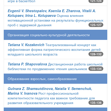
игре в баскетбол
121-124
Evgenii V. Shestopalov, Kseniia E. Zharova, Vitalii A.
Kolupaev, Irina L. Kolupaeva
Оценка влияния
мотивационной установки на результаты функциональных
проб с задержкой дыхания
125-127
Организация социально-культурной деятельности
Tatiana V. Kozakevich
Театрализованный концерт как
эффективная форма патриотического воспитания детей
младшего школьного возраста
128-132
Tatiana P. Shapovalova
Дистанционная работа школьной
библиотеки по продвижению чтения школьников
133-134
Образование взрослых, самообразование
Gulnara Z. Shamsutdinova, Natalia V. Semenchuk,
Marina V. Ivanova
Рост профессиональной
компетентности педагога как важное требование для
развития образовательного учреждения
135-136