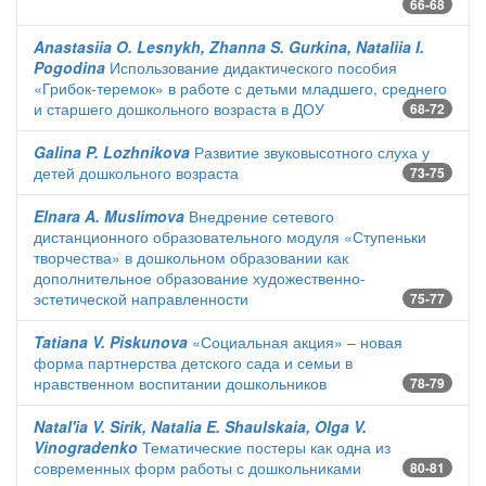
66-68
Anastasiia O. Lesnykh, Zhanna S. Gurkina, Nataliia I.
Pogodina
Использование дидактического пособия
«Грибок-теремок» в работе с детьми младшего, среднего
и старшего дошкольного возраста в ДОУ
68-72
Galina P. Lozhnikova
Развитие звуковысотного слуха у
детей дошкольного возраста
73-75
Elnara A. Muslimova
Внедрение сетевого
дистанционного образовательного модуля «Ступеньки
творчества» в дошкольном образовании как
дополнительное образование художественно-
эстетической направленности
75-77
Tatiana V. Piskunova
«Социальная акция» – новая
форма партнерства детского сада и семьи в
нравственном воспитании дошкольников
78-79
Natal'ia V. Sirik, Natalia E. Shaulskaia, Olga V.
Vinogradenko
Тематические постеры как одна из
современных форм работы с дошкольниками
80-81