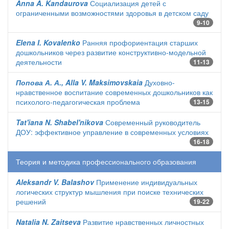
Anna A. Kandaurova
Социализация детей с
ограниченными возможностями здоровья в детском саду
9-10
Elena I. Kovalenko
Ранняя профориентация старших
дошкольников через развитие конструктивно-модельной
деятельности
11-13
Попова А. А., Alla V. Maksimovskaia
Духовно-
нравственное воспитание современных дошкольников как
психолого-педагогическая проблема
13-15
Tat'iana N. Shabel'nikova
Современный руководитель
ДОУ: эффективное управление в современных условиях
16-18
Теория и методика профессионального образования
Aleksandr V. Balashov
Применение индивидуальных
логических структур мышления при поиске технических
решений
19-22
Natalia N. Zaitseva
Развитие нравственных личностных