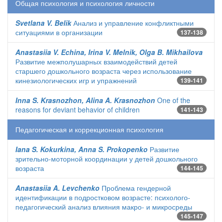
Общая психология и психология личности
Svetlana V. Belik
Анализ и управление конфликтными
ситуациями в организации
137-138
Anastasiia V. Echina, Irina V. Melnik, Olga B. Mikhailova
Развитие межполушарных взаимодействий детей
старшего дошкольного возраста через использование
кинезиологических игр и упражнений
139-141
Inna S. Krasnozhon, Alina A. Krasnozhon
One of the
reasons for deviant behavior of children
141-143
Педагогическая и коррекционная психология
Iana S. Kokurkina, Anna S. Prokopenko
Развитие
зрительно-моторной координации у детей дошкольного
возраста
144-145
Anastasiia A. Levchenko
Проблема гендерной
идентификации в подростковом возрасте: психолого-
педагогический анализ влияния макро- и микросреды
145-147