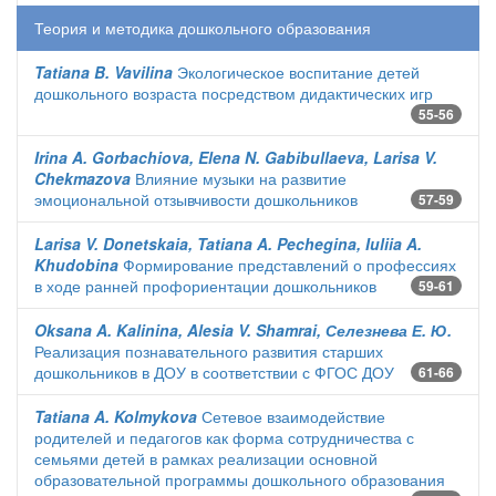
Теория и методика дошкольного образования
Tatiana B. Vavilina
Экологическое воспитание детей
дошкольного возраста посредством дидактических игр
55-56
Irina A. Gorbachiova, Elena N. Gabibullaeva, Larisa V.
Chekmazova
Влияние музыки на развитие
эмоциональной отзывчивости дошкольников
57-59
Larisa V. Donetskaia, Tatiana A. Pechegina, Iuliia A.
Khudobina
Формирование представлений о профессиях
в ходе ранней профориентации дошкольников
59-61
Oksana A. Kalinina, Alesia V. Shamrai, Селезнева Е. Ю.
Реализация познавательного развития старших
дошкольников в ДОУ в соответствии с ФГОС ДОУ
61-66
Tatiana A. Kolmykova
Сетевое взаимодействие
родителей и педагогов как форма сотрудничества с
семьями детей в рамках реализации основной
образовательной программы дошкольного образования