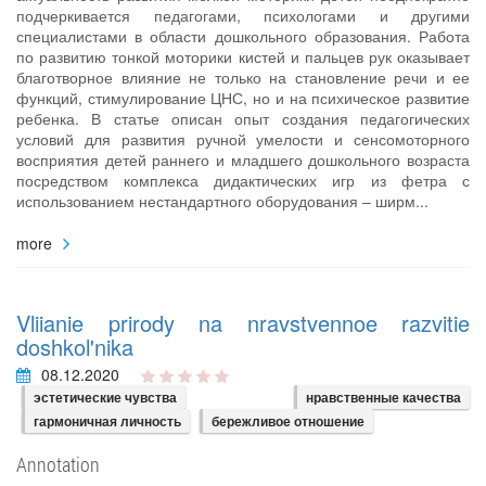
подчеркивается педагогами, психологами и другими
специалистами в области дошкольного образования. Работа
по развитию тонкой моторики кистей и пальцев рук оказывает
благотворное влияние не только на становление речи и ее
функций, стимулирование ЦНС, но и на психическое развитие
ребенка. В статье описан опыт создания педагогических
условий для развития ручной умелости и сенсомоторного
восприятия детей раннего и младшего дошкольного возраста
посредством комплекса дидактических игр из фетра с
использованием нестандартного оборудования – ширм...
more
Vliianie prirody na nravstvennoe razvitie
doshkol'nika
08.12.2020
эстетические чувства
нравственные качества
гармоничная личность
бережливое отношение
Annotation