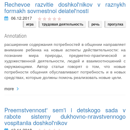
Rechevoe razvitie doshkol'nikov v raznykh
formakh sovmestnoi deiatel'nosti
06.12.2017
игра
трудовая деятельность
речь
прогулка
Annotation
расширение содержания потребностей в общении направляет
внимание ребенка на новые аспекты действительности: на
познание мира природы, предметно-практической и
художественной деятельности, людей и взаимоотношений с
окружающими. Автор статьи говорят о том, что новые
потребности общения обуславливают потребность и в новых
средствах, которые должны помочь реализовать новые цели.
more
Preemstvennost' sem'i i detskogo sada v
rabote sistemy dukhovno-nravstvennogo
vospitaniia doshkol'nikov
13.11.2018