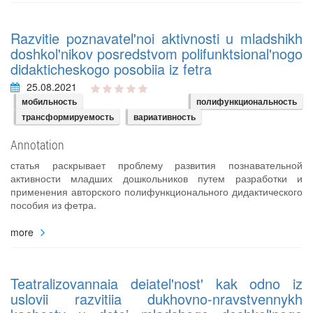
Razvitie poznavatel'noi aktivnosti u mladshikh
doshkol'nikov posredstvom polifunktsional'nogo
didakticheskogo posobiia iz fetra
25.08.2021
мобильность
полифункциональность
трансформируемость
вариативность
Annotation
статья раскрывает проблему развития познавательной
активности младших дошкольников путем разработки и
применения авторского полифункционального дидактического
пособия из фетра.
more
Teatralizovannaia deiatel'nost' kak odno iz
uslovii razvitiia dukhovno-nravstvennykh