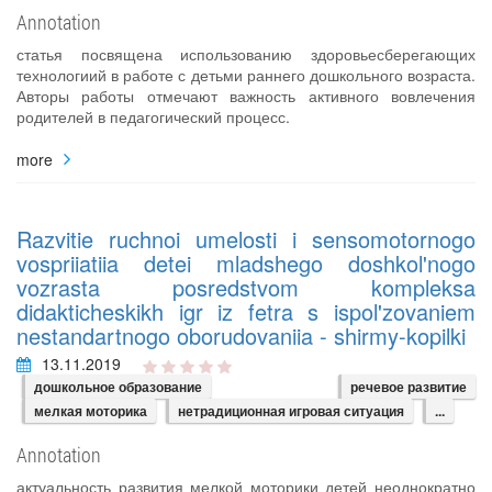
Annotation
статья посвящена использованию здоровьесберегающих
технологиий в работе с детьми раннего дошкольного возраста.
Авторы работы отмечают важность активного вовлечения
родителей в педагогический процесс.
more
Razvitie ruchnoi umelosti i sensomotornogo
vospriiatiia detei mladshego doshkol'nogo
vozrasta posredstvom kompleksa
didakticheskikh igr iz fetra s ispol'zovaniem
nestandartnogo oborudovaniia - shirmy-kopilki
13.11.2019
дошкольное образование
речевое развитие
мелкая моторика
нетрадиционная игровая ситуация
...
Annotation
актуальность развития мелкой моторики детей неоднократно