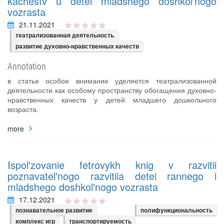
kachestv u detei mladshego doshkol'nogo
vozrasta
21.11.2021
театрализованная деятельность
развитие духовно-нравственных качеств
Annotation
в статье особое внимание уделяется театрализованной
деятельности как особому пространству обогащения духовно-
нравственных качеств у детей младшего дошкольного
возраста.
more
Ispol'zovanie fetrovykh knig v razvitii
poznavatel'nogo razvitiia detei rannego i
mladshego doshkol'nogo vozrasta
17.12.2021
познавательное развитие
полифункциональность
комплекс игр
транспортируемость