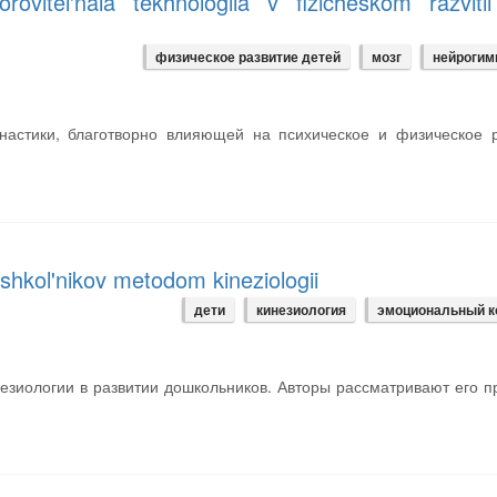
ovitel'naia tekhnologiia v fizicheskom razvitii
физическое развитие детей
мозг
нейрогим
настики, благотворно влияющей на психическое и физическое р
shkol'nikov metodom kineziologii
дети
кинезиология
эмоциональный 
езиологии в развитии дошкольников. Авторы рассматривают его 