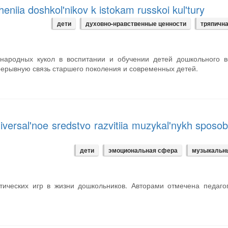
eniia doshkol'nikov k istokam russkoi kul'tury
дети
духовно-нравственные ценности
тряпична
народных кукол в воспитании и обучении детей дошкольного в
рерывную связь старшего поколения и современных детей.
iversal'noe sredstvo razvitiia muzykal'nykh sposob
дети
эмоциональная сфера
музыкальн
тических игр в жизни дошкольников. Авторами отмечена педаго