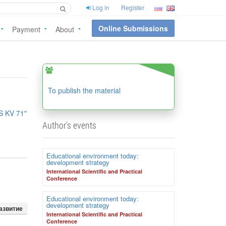
Log in
Register
Online Submissions
Payment
About
To publish the material
 KV 71"
Author's events
Educational environment today:
development strategy
International Scientific and Practical
Conference
Educational environment today:
development strategy
азвитие
International Scientific and Practical
Conference