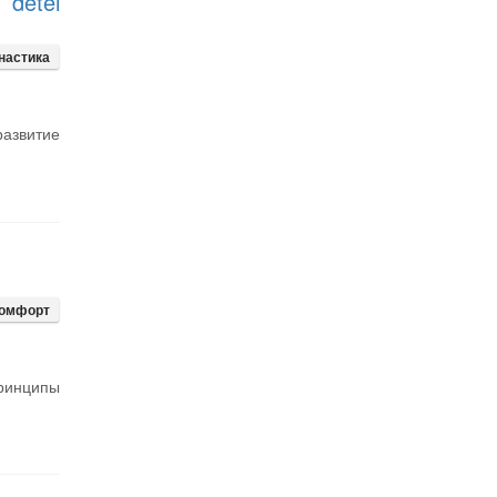
 detei
настика
азвитие
комфорт
принципы