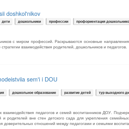
ii doshkol'nikov
дети
дошкольники
профессии
профориентация дошкольник
льников с миром профессий. Раскрываются основные направлени
тратегии взаимодействия родителей, дошкольников и педагогов.
odeistviia sem'i i DOU
ция
дошкольное образование
развитие детей
тур выходного д
х взаимодействия педагогов и семей воспитанников ДОУ. Подчер
й и родителей вне стен детского сада для укрепления семейных
ия доверительных отношений между педагогами и семьями воспита