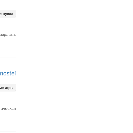
я кукла
озраста.
nostei
ые игры
гическая