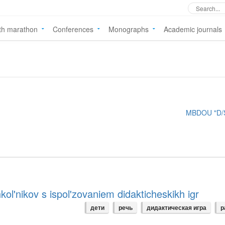
th marathon
Conferences
Monographs
Academic journals
MBDOU "D/S
kol'nikov s ispol'zovaniem didakticheskikh igr
дети
речь
дидактическая игра
р