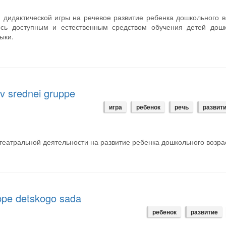
 дидактической игры на речевое развитие ребенка дошкольного в
яясь доступным и естественным средством обучения детей дошк
ыки.
ei v srednei gruppe
игра
ребенок
речь
развит
театральной деятельности на развитие ребенка дошкольного возра
ruppe detskogo sada
ребенок
развитие