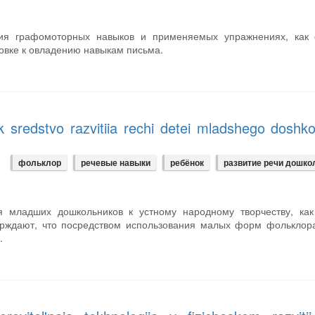
ния графомоторных навыков и применяемых упражнениях, как 
товке к овладению навыкам письма.
ak sredstvo razvitiia rechi detei mladshego doshko
фольклор
речевые навыки
ребёнок
развитие речи дошко
я младших дошкольников к устному народному творчеству, как
верждают, что посредством использования малых форм фолькло
.