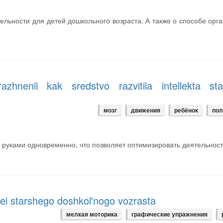
тельности для детей дошкольного возраста. А также о способе орг
razhnenii kak sredstvo razvitiia intellekta sta
мозг
движения
ребёнок
по
я руками одновременно, что позволяет оптимизировать деятельност
ei starshego doshkol'nogo vozrasta
мелкая моторика
графические упражнения