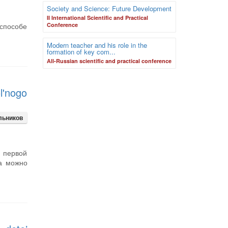
Society and Science: Future Development
II International Scientific and Practical
способе
Conference
Modern teacher and his role in the
formation of key com...
Аll-Russian scientific and practical conference
l'nogo
льников
 первой
ра можно