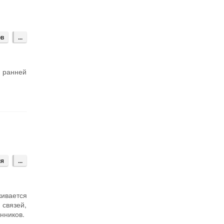
ов
...
я ранней
ня
...
кивается
 связей,
нников.