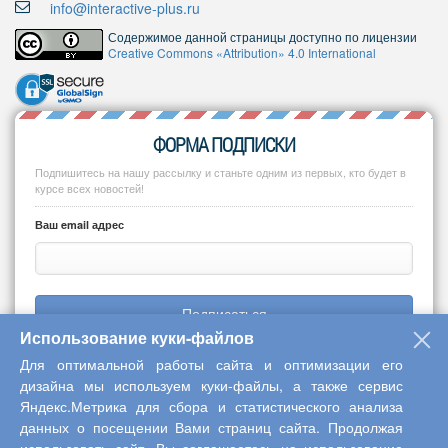
info@interactive-plus.ru
Содержимое данной страницы доступно по лицензии
Creative Commons «Attribution» 4.0 International
ФОРМА ПОДПИСКИ
Подпишитесь на нашу рассылку и станьте одним из первых, кто будет в
курсе всех новостей!
Ваш email адрес
Подписаться
Использование куки-файлов
Для оптимальной работы сайта и оптимизации его
дизайна мы используем куки-файлы, а также сервис
Яндекс.Метрика для сбора и статистического анализа
Copyright © 2013-2026 Центр научного сотрудничества «Интерактив
данных о посещении Вами страниц сайта. Продолжая
плюс»