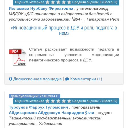
Оцените материал 
Средняя оценка: 0 (Всего: 0)
Исламова Нурбану Фиркатовна
, учитель-логопед
МБДОУ «Д/С присмотра и оздоровления для детей с
урологическими заболеваниями №64»
, Татарстан Респ
«Инновационный процесс в ДОУ и роль педагога в
нем»
Статья раскрывает возможности педагога в
современных условиях модернизации
педагогического процесса в ДОУ.
Дискуссионная площадка
|
Комментарии (1)
Дата публикации: 27.06.2014 г.
Оцените материал 
Средняя оценка: 0 (Всего: 0)
Турсунов Фаррух Гуломович
, преподаватель
Абдикаримов Абдурасул Насриддин ўғли
, студент
Ташкентский государственный экономический
университет
, Узбекистан