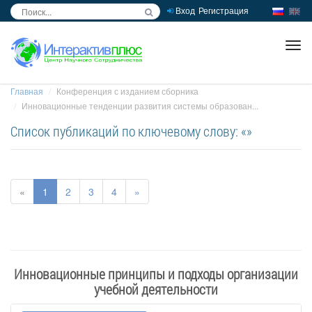
Вход
Регистрация
inc
ра
Главная
Конференция с изданием сборника
Инновационные тенденции развития системы образован...
Список публикаций по ключевому слову: «»
«
1
2
3
4
»
Инновационные принципы и подходы организации
учебной деятельности