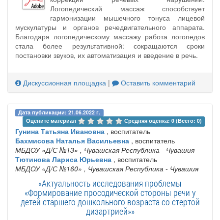
Логопедический массаж способствует
гармонизации мышечного тонуса лицевой
мускулатуры и органов речедвигательного аппарата.
Благодаря логопедическому массажу работа логопедов
стала более результативной: сокращаются сроки
постановки звуков, их автоматизация и введение в речь.
Дискуссионная площадка
|
Оставить комментарий
Дата публикации: 21.06.2022 г.
Оцените материал 
Средняя оценка: 0 (Всего: 0)
Гунина Татьяна Ивановна
, воспитатель
Бахмисова Наталья Васильевна
, воспитатель
МБДОУ «Д/С №13»
, Чувашская Республика - Чувашия
Тютинова Лариса Юрьевна
, воспитатель
МБДОУ «Д/С №160»
, Чувашская Республика - Чувашия
«Актуальность исследования проблемы
«Формирование просодической стороны речи у
детей старшего дошкольного возраста со стертой
дизартрией»»