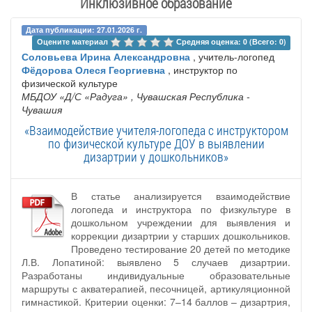
Инклюзивное образование
Дата публикации: 27.01.2026 г.
Оцените материал 
Средняя оценка: 0 (Всего: 0)
Соловьева Ирина Александровна
, учитель-логопед
Фёдорова Олеся Георгиевна
, инструктор по
физической культуре
МБДОУ «Д/С «Радуга»
, Чувашская Республика -
Чувашия
«Взаимодействие учителя-логопеда с инструктором
по физической культуре ДОУ в выявлении
дизартрии у дошкольников»
В статье анализируется взаимодействие
логопеда и инструктора по физкультуре в
дошкольном учреждении для выявления и
коррекции дизартрии у старших дошкольников.
Проведено тестирование 20 детей по методике
Л.В. Лопатиной: выявлено 5 случаев дизартрии.
Разработаны индивидуальные образовательные
маршруты с акватерапией, песочницей, артикуляционной
гимнастикой. Критерии оценки: 7–14 баллов – дизартрия,