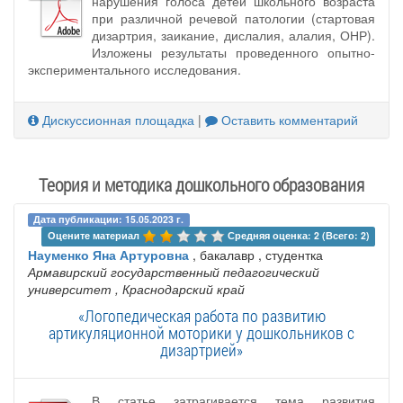
нарушения голоса детей школьного возраста
при различной речевой патологии (стартовая
дизартрия, заикание, дислалия, алалия, ОНР).
Изложены результаты проведенного опытно-
экспериментального исследования.
Дискуссионная площадка
|
Оставить комментарий
Теория и методика дошкольного образования
Дата публикации: 15.05.2023 г.
Оцените материал 
Средняя оценка: 2 (Всего: 2)
Науменко Яна Артуровна
, бакалавр , студентка
Армавирский государственный педагогический
университет
, Краснодарский край
«Логопедическая работа по развитию
артикуляционной моторики у дошкольников с
дизартрией»
В статье затрагивается тема развития