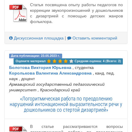
Статья посвящена опыту работы педагогов по
коррекции звукопроизношений у дошкольников
с дизартрией с помощью детских жанров
фольклора.
Дискуссионная площадка
|
Оставить комментарий
Дата публикации: 23.05.2023 г.
Оцените материал 
Средняя оценка: 4 (Всего: 2)
Болотова Виктория Юрьевна
, студентка
Королькова Валентина Александровна
, канд. пед.
наук , доцент
Армавирский государственный педагогический
университет
, Краснодарский край
«Логоритмическая работа по преодолению
нарушений интонационной выразительности речи у
дошкольников со стертой дизартрией»
В статье рассматриваются вопросы
логоритмической работы по преодолению