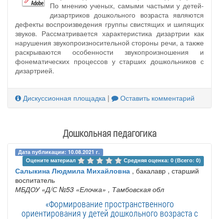
По мнению ученых, самыми частыми у детей-
дизартриков дошкольного возраста являются
дефекты воспроизведения группы свистящих и шипящих
звуков. Рассматривается характеристика дизартрии как
нарушения звукопроизносительной стороны речи, а также
раскрываются особенности звукопроизношения и
фонематических процессов у старших дошкольников с
дизартрией.
Дискуссионная площадка
|
Оставить комментарий
Дошкольная педагогика
Дата публикации: 10.08.2021 г.
Оцените материал 
Средняя оценка: 0 (Всего: 0)
Салыкина Людмила Михайловна
, бакалавр , старший
воспитатель
МБДОУ «Д/С №53 «Елочка»
, Тамбовская обл
«Формирование пространственного
ориентирования у детей дошкольного возраста с