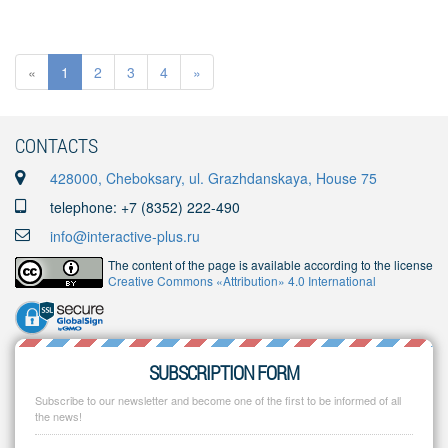
«
1
2
3
4
»
CONTACTS
428000, Cheboksary, ul. Grazhdanskaya, House 75
telephone: +7 (8352) 222-490
info@interactive-plus.ru
The content of the page is available according to the license
Creative Commons «Attribution» 4.0 International
SUBSCRIPTION FORM
Subscribe to our newsletter and become one of the first to be informed of all
the news!