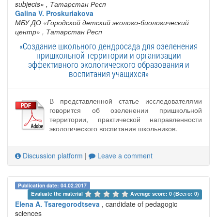
subjects»
, Татарстан Респ
Galina V. Proskuriakova
МБУ ДО «Городской детский эколого-биологический
центр»
, Татарстан Респ
«Создание школьного дендросада для озеленения
пришкольной территории и организации
эффективного экологического образования и
воспитания учащихся»
В представленной статье исследователями
говорится об озеленении пришкольной
территории, практической направленности
экологического воспитания школьников.
Discussion platform
|
Leave a comment
Publication date: 04.02.2017
Evaluate the material 
Average score: 0 (Всего: 0)
Elena A. Tsaregorodtseva
, candidate of pedagogic
sciences