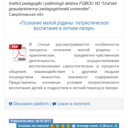
Institut pedagogiki i psikhologii detstva FGBOU VO "Ural'skii
gosudarstvennyi pedagogicheskii universitet"
,
Свердловская обл
«Познание малой родины: патриотическое
воспитание в летнем лагере»
В статье рассматриваются особенности
процесса познания малой родины –
практическая, предметно-чувственная
деятельность, осуществляемая
воспитанниками самостоятельно в процессе
общения, взаимодействия с другими людьми
посредством личностно значимого содержания.
Представлены основные условия патриотического
воспитания детей и подростков в летний период в лагере.
Discussion platform
|
Leave a comment
Publication date: 06.02.2017
Evaluate the material 
Average score: 4 (Всего: 3)