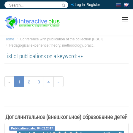
Log in
Register
inc
ра
Home
Conference with publication of the collection [RSCI]
Pedagogical experience: theory, methodology, pract...
List of publications on a keyword: «»
«
1
2
3
4
»
Дополнительное (внешкольное) образование детей
Publication date: 04.02.2017