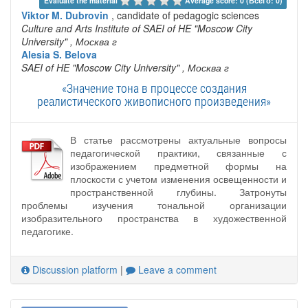
Evaluate the material 
Average score: 0 (Всего: 0)
Viktor M. Dubrovin
, candidate of pedagogic sciences
Culture and Arts Institute of SAEI of HE "Moscow City
University"
, Москва г
Alesia S. Belova
SAEI of HE "Moscow City University"
, Москва г
«Значение тона в процессе создания
реалистического живописного произведения»
В статье рассмотрены актуальные вопросы
педагогической практики, связанные с
изображением предметной формы на
плоскости с учетом изменения освещенности и
пространственной глубины. Затронуты
проблемы изучения тональной организации
изобразительного пространства в художественной
педагогике.
Discussion platform
|
Leave a comment