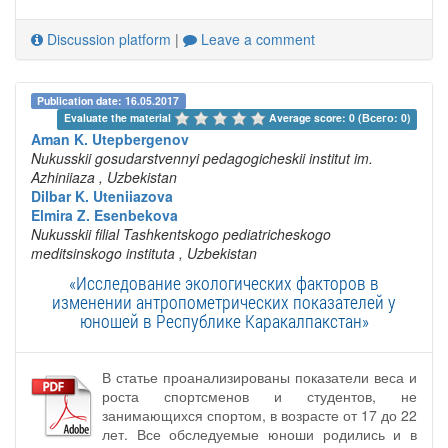
Discussion platform
|
Leave a comment
Publication date: 16.05.2017
Evaluate the material 
Average score: 0 (Всего: 0)
Aman K. Utepbergenov
Nukusskii gosudarstvennyi pedagogicheskii institut im.
Azhiniiaza
, Uzbekistan
Dilbar K. Uteniiazova
Elmira Z. Esenbekova
Nukusskii filial Tashkentskogo pediatricheskogo
meditsinskogo instituta
, Uzbekistan
«Исследование экологических факторов в
изменении антропометрических показателей у
юношей в Республике Каракалпакстан»
В статье проанализированы показатели веса и
роста спортсменов и студентов, не
занимающихся спортом, в возрасте от 17 до 22
лет. Все обследуемые юноши родились и в