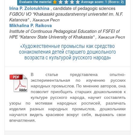
Evaluate the material 
Average score: 1 (Всего: 2)
Irina P. Zolotukhina
, candidate of pedagogic sciences
FGBOU VO "Khakasskii gosudarstvennyi universitet im. N.F.
Katanova"
, Хакасия Респ
Mikhalina P. Raikova
Institute of Continuous Pedagogical Education of FSFEI of
HPE "Katanov State University of Khakassia"
, Хакасия Респ
«Художественные промыслы как средство
ознакомления детей старшего дошкольного
возраста с культурой русского народа»
В статье представлена опытно-
экспериментальная по изучению русских
народных промыслов. По мнению авторов, она
позволит приобщить старших дошкольников к
культуре русского народа, научит составлять
узоры по мотивам народных росписей, различать
изделия разных народных промыслов, дошкольники
научатся видеть красивое вокруг себя, выражать свои
впечатления.