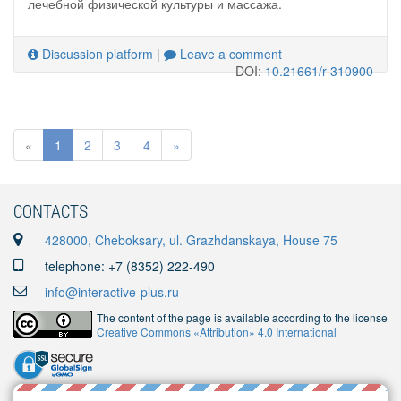
лечебной физической культуры и массажа.
Discussion platform
|
Leave a comment
DOI:
10.21661/r-310900
«
1
2
3
4
»
CONTACTS
428000, Cheboksary, ul. Grazhdanskaya, House 75
telephone: +7 (8352) 222-490
info@interactive-plus.ru
The content of the page is available according to the license
Creative Commons «Attribution» 4.0 International