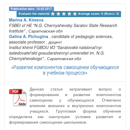
Publication date: 18.05.2017
Evaluate the material 
Average score: 0 (Всего: 0)
Marina A. Kireeva
FSBEI of HE "N.G. Chernyshevsky Saratov State Research
Institute"
, Саратовская обл
Galina A. Pichugina
, candidate of pedagogic sciences,
associate professor , доцент
Institut khimii FGBOU VO "Saratovskii natsional'nyi
issledovatel'skii gosudarstvennyi universitet im. N.G.
Chernyshevskogo"
, Саратовская обл
«Развитие компонентов самооценки обучающихся
в учебном процессе»
Данная статья затрагивает вопрос о
формировании и развитии компонентов
самооценки у обучающихся. Отмечено
влияние внешних и внутренних компонентов
учащихся. Групповая форма обучения
определена как наилучшее условие развития и
формирования самооценки школьников.