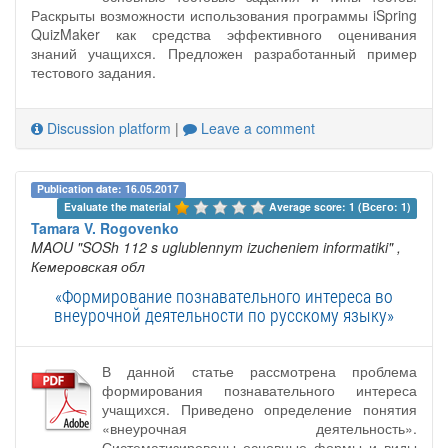
Раскрыты возможности использования программы iSpring
QuizMaker как средства эффективного оценивания
знаний учащихся. Предложен разработанный пример
тестового задания.
Discussion platform
|
Leave a comment
Publication date: 16.05.2017
Evaluate the material 
Average score: 1 (Всего: 1)
Tamara V. Rogovenko
MAOU "SOSh 112 s uglublennym izucheniem informatiki"
,
Кемеровская обл
«Формирование познавательного интереса во
внеурочной деятельности по русскому языку»
В данной статье рассмотрена проблема
формирования познавательного интереса
учащихся. Приведено определение понятия
«внеурочная деятельность».
Систематизированы основные формы и виды