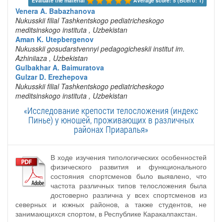
Evaluate the material 
Average score: 5 (Всего: 1)
Venera A. Babazhanova
Nukusskii filial Tashkentskogo pediatricheskogo
meditsinskogo instituta
, Uzbekistan
Aman K. Utepbergenov
Nukusskii gosudarstvennyi pedagogicheskii institut im.
Azhiniiaza
, Uzbekistan
Gulbakhar A. Baimuratova
Gulzar D. Erezhepova
Nukusskii filial Tashkentskogo pediatricheskogo
meditsinskogo instituta
, Uzbekistan
«Исследование крепости телосложения (индекс
Пинье) у юношей, проживающих в различных
районах Приаралья»
В ходе изучения типологических особенностей
физического развития и функционального
состояния спортсменов было выявлено, что
частота различных типов телосложения была
достоверно различна у всех спортсменов из
северных и южных районов, а также студентов, не
занимающихся спортом, в Республике Каракалпакстан.