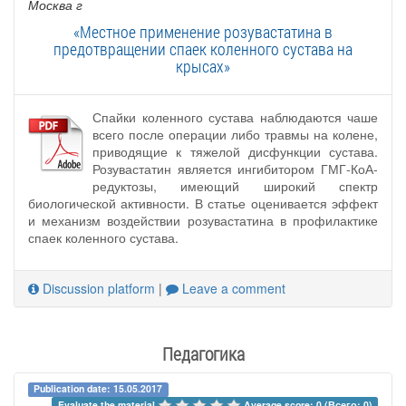
Москва г
«Местное применение розувастатина в
предотвращении спаек коленного сустава на
крысах»
Спайки коленного сустава наблюдаются чаше
всего после операции либо травмы на колене,
приводящие к тяжелой дисфункции сустава.
Розувастатин является ингибитором ГМГ-КоА-
редуктозы, имеющий широкий спектр
биологической активности. В статье оценивается эффект
и механизм воздействии розувастатина в профилактике
спаек коленного сустава.
Discussion platform
|
Leave a comment
Педагогика
Publication date: 15.05.2017
Evaluate the material 
Average score: 0 (Всего: 0)