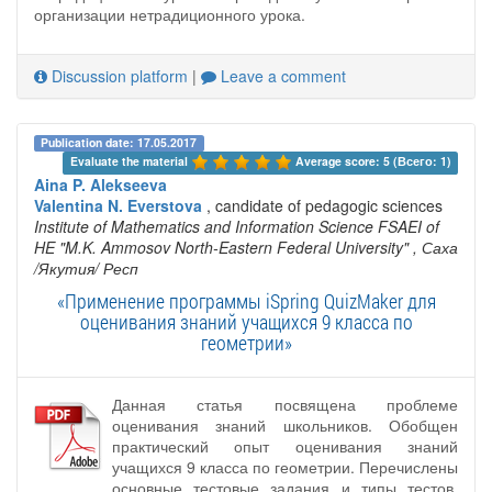
организации нетрадиционного урока.
Discussion platform
|
Leave a comment
Publication date: 17.05.2017
Evaluate the material 
Average score: 5 (Всего: 1)
Aina P. Alekseeva
Valentina N. Everstova
, candidate of pedagogic sciences
Institute of Mathematics and Information Science FSAEI of
HE "M.K. Ammosov North-Eastern Federal University"
, Саха
/Якутия/ Респ
«Применение программы iSpring QuizMaker для
оценивания знаний учащихся 9 класса по
геометрии»
Данная статья посвящена проблеме
оценивания знаний школьников. Обобщен
практический опыт оценивания знаний
учащихся 9 класса по геометрии. Перечислены
основные тестовые задания и типы тестов.