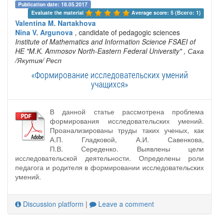
Publication date: 18.05.2017
Evaluate the material 
Average score: 5 (Всего: 1)
Valentina M. Nartakhova
Nina V. Argunova
, candidate of pedagogic sciences
Institute of Mathematics and Information Science FSAEI of
HE "M.K. Ammosov North-Eastern Federal University"
, Саха
/Якутия/ Респ
«Формирование исследовательских умений
учащихся»
В данной статье рассмотрена проблема
формирования исследовательских умений.
Проанализированы труды таких ученых, как
А.П. Гладковой, А.И. Савенкова,
П.В. Середенко. Выявлены цели
исследовательской деятельности. Определены роли
педагога и родителя в формировании исследовательских
умений.
Discussion platform
|
Leave a comment