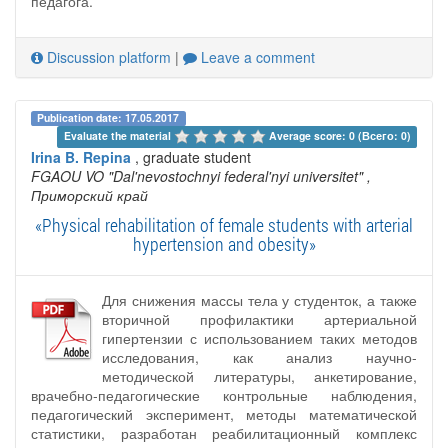
педагога.
Discussion platform
|
Leave a comment
Publication date: 17.05.2017
Evaluate the material 
Average score: 0 (Всего: 0)
Irina B. Repina
, graduate student
FGAOU VO "Dal'nevostochnyi federal'nyi universitet"
,
Приморский край
«Physical rehabilitation of female students with arterial
hypertension and obesity»
Для снижения массы тела у студенток, а также
вторичной профилактики артериальной
гипертензии с использованием таких методов
исследования, как анализ научно-
методической литературы, анкетирование,
врачебно-педагогические контрольные наблюдения,
педагогический эксперимент, методы математической
статистики, разработан реабилитационный комплекс