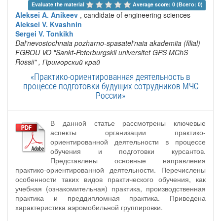
Evaluate the material 
Average score: 0 (Всего: 0)
Aleksei A. Anikeev
, candidate of engineering sciences
Aleksei V. Kvashnin
Sergei V. Tonkikh
Dal'nevostochnaia pozharno-spasatel'naia akademiia (filial)
FGBOU VO "Sankt-Peterburgskii universitet GPS MChS
Rossii"
, Приморский край
«Практико-ориентированная деятельность в
процессе подготовки будущих сотрудников МЧС
России»
В данной статье рассмотрены ключевые
аспекты организации практико-
ориентированной деятельности в процессе
обучения и подготовки курсантов.
Представлены основные направления
практико-ориентированной деятельности. Перечислены
особенности таких видов практического обучения, как
учебная (ознакомительная) практика, производственная
практика и преддипломная практика. Приведена
характеристика аэромобильной группировки.