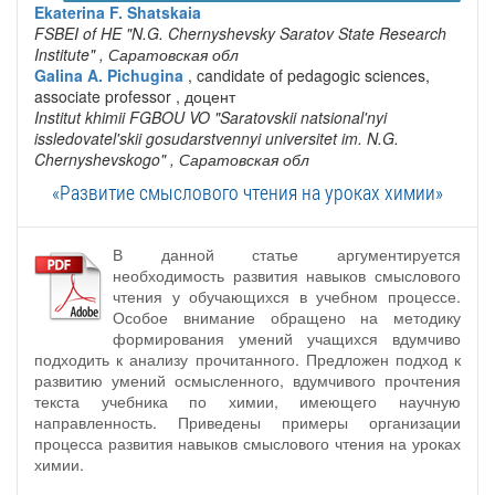
Ekaterina F. Shatskaia
FSBEI of HE "N.G. Chernyshevsky Saratov State Research
Institute"
, Саратовская обл
Galina A. Pichugina
, candidate of pedagogic sciences,
associate professor , доцент
Institut khimii FGBOU VO "Saratovskii natsional'nyi
issledovatel'skii gosudarstvennyi universitet im. N.G.
Chernyshevskogo"
, Саратовская обл
«Развитие смыслового чтения на уроках химии»
В данной статье аргументируется
необходимость развития навыков смыслового
чтения у обучающихся в учебном процессе.
Особое внимание обращено на методику
формирования умений учащихся вдумчиво
подходить к анализу прочитанного. Предложен подход к
развитию умений осмысленного, вдумчивого прочтения
текста учебника по химии, имеющего научную
направленность. Приведены примеры организации
процесса развития навыков смыслового чтения на уроках
химии.