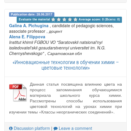
Publication date: 28.06.2017
Evaluate the material 
Average score: 0 (Всего: 0)
Galina A. Pichugina
, candidate of pedagogic sciences,
associate professor , доцент
Alena E. Filippova
Institut khimii FGBOU VO "Saratovskii natsional'nyi
issledovatel'skii gosudarstvennyi universitet im. N.G.
Chernyshevskogo"
, Саратовская обл
«Инновационные технологии в обучении химии –
цветовые технологии»
Данная статья посвящена влиянию цвета на
процесс запоминания обучающимися
материала школьного курса химии.
Рассмотрены способы использования
цветовой технологий на уроках химии при
изучении темы «Классы неорганических соединений».
Discussion platform
|
Leave a comment