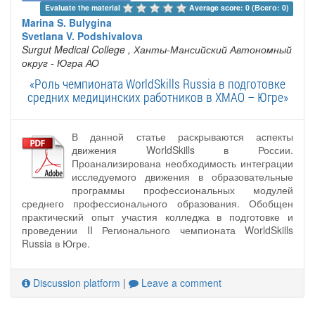
Evaluate the material 
Average score: 0 (Всего: 0)
Marina S. Bulygina
Svetlana V. Podshivalova
Surgut Medical College
, Ханты-Мансийский Автономный
округ - Югра АО
«Роль чемпионата WorldSkills Russia в подготовке
средних медицинских работников в ХМАО – Югре»
В данной статье раскрываются аспекты
движения WorldSkills в России.
Проанализирована необходимость интеграции
исследуемого движения в образовательные
программы профессиональных модулей
среднего профессионального образования. Обобщен
практический опыт участия колледжа в подготовке и
проведении II Регионального чемпионата WorldSkills
Russia в Югре.
Discussion platform
|
Leave a comment