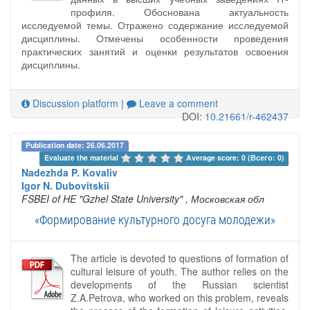
профиля. Обоснована актуальность
исследуемой темы. Отражено содержание исследуемой
дисциплины. Отмечены особенности проведения
практических занятий и оценки результатов освоения
дисциплины.
Discussion platform
|
Leave a comment
DOI:
10.21661/r-462437
Publication date: 26.06.2017
Evaluate the material 
Average score: 0 (Всего: 0)
Nadezhda P. Kovaliv
Igor N. Dubovitskii
FSBEI of HE "Gzhel State University"
, Московская обл
«Формирование культурного досуга молодежи»
The article is devoted to questions of formation of
cultural leisure of youth. The author relies on the
developments of the Russian scientist
Z.A.Petrova, who worked on this problem, reveals