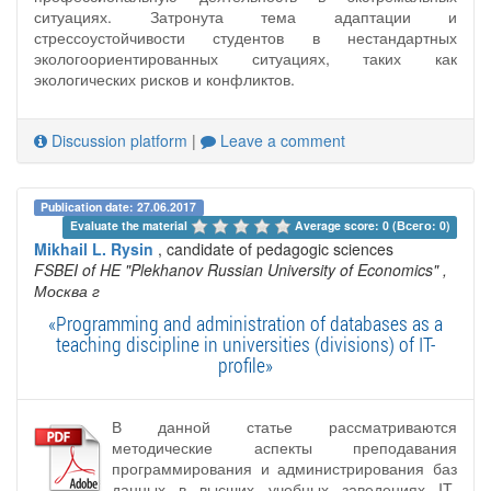
ситуациях. Затронута тема адаптации и
стрессоустойчивости студентов в нестандартных
экологоориентированных ситуациях, таких как
экологических рисков и конфликтов.
Discussion platform
|
Leave a comment
Publication date: 27.06.2017
Evaluate the material 
Average score: 0 (Всего: 0)
Mikhail L. Rysin
, candidate of pedagogic sciences
FSBEI of HE "Plekhanov Russian University of Economics"
,
Москва г
«Programming and administration of databases as a
teaching discipline in universities (divisions) of IT-
profile»
В данной статье рассматриваются
методические аспекты преподавания
программирования и администрирования баз
данных в высших учебных заведениях IT-