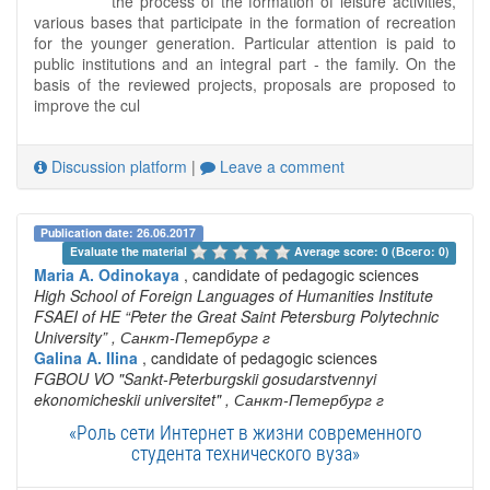
the process of the formation of leisure activities,
various bases that participate in the formation of recreation
for the younger generation. Particular attention is paid to
public institutions and an integral part - the family. On the
basis of the reviewed projects, proposals are proposed to
improve the cul
Discussion platform
|
Leave a comment
Publication date: 26.06.2017
Evaluate the material 
Average score: 0 (Всего: 0)
Maria A. Odinokaya
, candidate of pedagogic sciences
High School of Foreign Languages of Humanities Institute
FSAEI of HE “Peter the Great Saint Petersburg Polytechnic
University”
, Санкт-Петербург г
Galina A. Ilina
, candidate of pedagogic sciences
FGBOU VO "Sankt-Peterburgskii gosudarstvennyi
ekonomicheskii universitet"
, Санкт-Петербург г
«Роль сети Интернет в жизни современного
студента технического вуза»