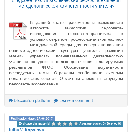
«Педсовет как управленческий ресурс повышения
методологической компетентности учителя»
В данной статье рассмотрены возможности
авторской технологии педсовета-
исследования, педсовета-практикума в
условиях открытой профессиональной научно-
методической среды для совершенствования
общеметодологической культуры учителя, развития
умений управлять познавательной деятельностью
учащихся на уроке с целью достижения планируемых
результатов ФГОС. Обоснована актуальность
исследуемой темы. Отражены особенности системы
педагогических советов. Отмечены элементы структуры
педсовета-исследования.
Discussion platform
|
Leave a comment
Publication date: 27.06.2017
Evaluate the material 
Average score: 0 (Всего: 0)
Iuliia V. Kopylova