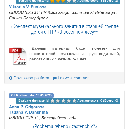
Evaluate the material 
Average score: 3 (Всего: 2)
Viktoriia V. Suslova
GBDOU "D/S 34" KV Kolpinskogo raiona Sankt-Peterburga
,
Санкт-Петербург г
«Конспект музыкального занятия в старшей группе
детей с ТНР «В весеннем лесу»»
«Данный материал будет полезен для
воспитателей, музыкальных руко-водителей,
работающих с детьми 5-7 лет»
Discussion platform
|
Leave a comment
Publication date: 25.03.2020
Evaluate the material 
Average score: 0 (Всего: 0)
Anna P. Grigorova
Tatiana V. Danshina
MBDOU "D/S 1"
, Белгородская обл
«Pochemu rebenok zastenchiv?»