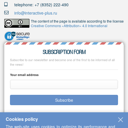
telephone: +7 (8352) 222-490
info@interactive-plus.ru
The content of the page is available according to the license
Creative Commons «Attribution» 4.0 International
SUBSCRIPTION FORM
Subscribe to our newsletter and become one of the first to be informed of all
the news!
Your email address
Subscribe
Cookies policy
The web-site uses cookies to optimize its performance and
Copyright © 2013-2026 Scientific Cooperation Center "Interactive Plus"