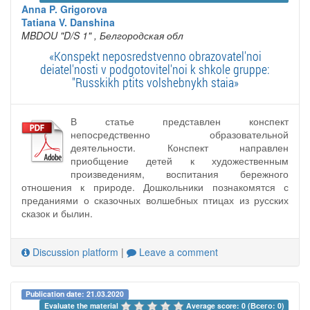
Anna P. Grigorova
Tatiana V. Danshina
MBDOU "D/S 1"
, Белгородская обл
«Konspekt neposredstvenno obrazovatel'noi
deiatel'nosti v podgotovitel'noi k shkole gruppe:
"Russkikh ptits volshebnykh staia»
В статье представлен конспект
непосредственно образовательной
деятельности. Конспект направлен
приобщение детей к художественным
произведениям, воспитания бережного
отношения к природе. Дошкольники познакомятся с
преданиями о сказочных волшебных птицах из русских
сказок и былин.
Discussion platform
|
Leave a comment
Publication date: 21.03.2020
Evaluate the material 
Average score: 0 (Всего: 0)