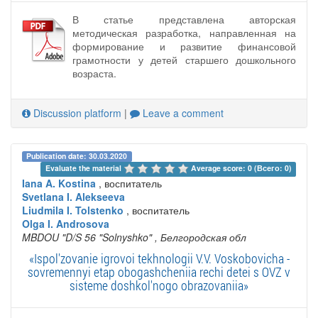
В статье представлена авторская
методическая разработка, направленная на
формирование и развитие финансовой
грамотности у детей старшего дошкольного
возраста.
Discussion platform
|
Leave a comment
Publication date: 30.03.2020
Evaluate the material 
Average score: 0 (Всего: 0)
Iana A. Kostina
, воспитатель
Svetlana I. Alekseeva
Liudmila I. Tolstenko
, воспитатель
Olga I. Androsova
MBDOU "D/S 56 "Solnyshko"
, Белгородская обл
«Ispol'zovanie igrovoi tekhnologii V.V. Voskobovicha -
sovremennyi etap obogashcheniia rechi detei s OVZ v
sisteme doshkol'nogo obrazovaniia»