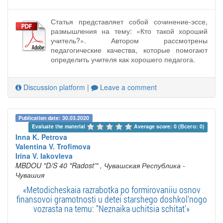
Статья представляет собой сочинение-эссе,
размышления на тему: «Кто такой хороший
учитель?». Автором рассмотрены
педагогические качества, которые помогают
определить учителя как хорошего педагога.
Discussion platform
|
Leave a comment
Publication date: 30.03.2020
Evaluate the material 
Average score: 0 (Всего: 0)
Inna K. Petrova
Valentina V. Trofimova
Irina V. Iakovleva
MBDOU "D/S 40 "Radost'"
, Чувашская Республика -
Чувашия
«Metodicheskaia razrabotka po formirovaniiu osnov
finansovoi gramotnosti u detei starshego doshkol'nogo
vozrasta na temu: "Neznaika uchitsia schitat'»