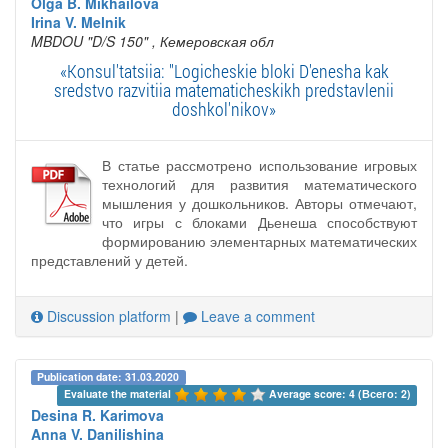
Olga B. Mikhailova
Irina V. Melnik
MBDOU "D/S 150"
, Кемеровская обл
«Konsul'tatsiia: "Logicheskie bloki D'enesha kak
sredstvo razvitiia matematicheskikh predstavlenii
doshkol'nikov»
В статье рассмотрено использование игровых
технологий для развития математического
мышления у дошкольников. Авторы отмечают,
что игры с блоками Дьенеша способствуют
формированию элементарных математических
представлений у детей.
Discussion platform
|
Leave a comment
Publication date: 31.03.2020
Evaluate the material 
Average score: 4 (Всего: 2)
Desina R. Karimova
Anna V. Danilishina