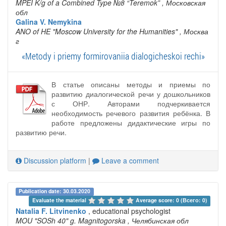
MPEI K/g of a Combined Type №8 “Teremok”
, Московская
обл
Galina V. Nemykina
ANO of HE "Moscow University for the Humanities"
, Москва
г
«Metody i priemy formirovaniia dialogicheskoi rechi»
В статье описаны методы и приемы по
развитию диалогической речи у дошкольников
с ОНР. Авторами подчеркивается
необходимость речевого развития ребёнка. В
работе предложены дидактические игры по
развитию речи.
Discussion platform
|
Leave a comment
Publication date: 30.03.2020
Evaluate the material 
Average score: 0 (Всего: 0)
Natalia F. Litvinenko
, educational psychologist
MOU "SOSh 40" g. Magnitogorska
, Челябинская обл