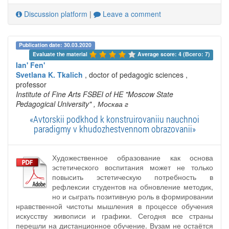
Discussion platform
|
Leave a comment
Publication date: 30.03.2020
Evaluate the material 
Average score: 4 (Всего: 7)
Ian' Fen'
Svetlana K. Tkalich
, doctor of pedagogic sciences ,
professor
Institute of Fine Arts FSBEI of HE "Moscow State
Pedagogical University"
, Москва г
«Avtorskii podkhod k konstruirovaniiu nauchnoi
paradigmy v khudozhestvennom obrazovanii»
Художественное образование как основа
эстетического воспитания может не только
повысить эстетическую потребность в
рефлексии студентов на обновление методик,
но и сыграть позитивную роль в формировании
нравственной чистоты мышления в процессе обучения
искусству живописи и графики. Сегодня все страны
перешли на дистанционное обучение. Вузам не остаётся