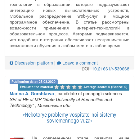
технологии в образовании, которые подразумевают
интеграцию новых вычислительных устройств,
глобальное распределение web-услуг и мощное
программное обеспечение. В статье рассмотрены
возможности применения интернет-технологий в
образовательном процессе. Авторами подчеркивается,
что подобная интеграция обеспечивает неограниченные
возможности обучения в любом месте в любое время.
Discussion platform
|
Leave a comment
DOI:
10.21661/r-530668
Publication date: 25.03.2020
Evaluate the material 
Average score: 0 (Всего: 0)
Marina A. Gorshkova
, candidate of pedagogic sciences
SEI of HE of MR "State University of Humanities and
Technology"
, Московская обл
«Nekotorye problemy vospitatel'noi sistemy
sovremennogo vuza»
На современном этапе развития наше