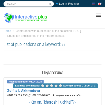
Log in
Register
inc
ра
Home
Conference with publication of the collection [RSCI]
Education and science in the modern context
List of publications on a keyword: «»
Педагогика
Publication date: 01.04.2020
Evaluate the material 
Average score: 0 (Всего: 0)
Zulfiia I. Akhmedova
MKOU "SOSh g. Narimanov"
, Астраханская обл
«Kto on, "khoroshii uchitel'"?»