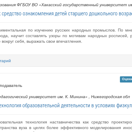
зования ФГБОУ ВО «Хакасский государственный университет им
средство ознакомления детей старшего дошкольного возраст
ериментальная по изучению русских народных промыслов. По мн
арода, научит составлять узоры по мотивам народных росписей,
 вокруг себя, выражать свои впечатления.
тарий
Оцени
еподаватель
дагогический университет им. К. Минина»
, Нижегородская обл
технология образовательной деятельности в условиях физку
овательная технология наставничества как средство проектиро
остранства вуза в целях более эффективного моделирования ин