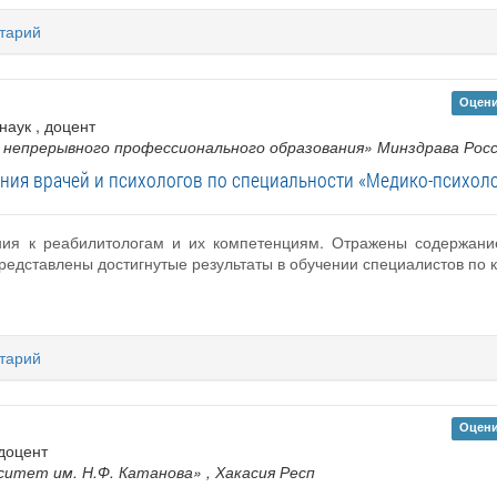
тарий
Оцени
 наук , доцент
 непрерывного профессионального образования» Минздрава Рос
ния врачей и психологов по специальности «Медико-психоло
ния к реабилитологам и их компетенциям. Отражены содержание
редставлены достигнутые результаты в обучении специалистов по 
тарий
Оцени
 доцент
ситет им. Н.Ф. Катанова»
, Хакасия Респ