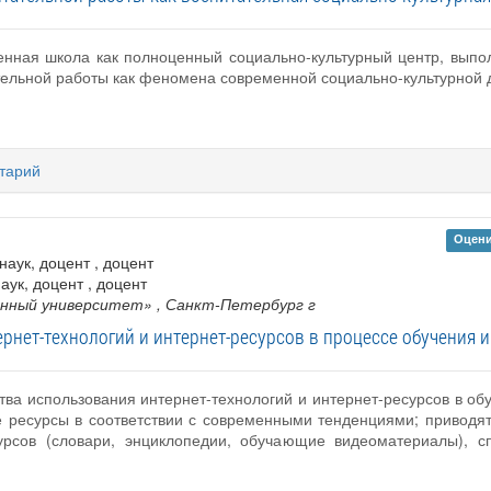
менная школа как полноценный социально-культурный центр, вы
ельной работы как феномена современной социально-культурной 
тарий
Оцени
наук, доцент , доцент
аук, доцент , доцент
енный университет»
, Санкт-Петербург г
рнет-технологий и интернет-ресурсов в процессе обучения
ва использования интернет-технологий и интернет-ресурсов в об
е ресурсы в соответствии с современными тенденциями; приводя
сурсов (словари, энциклопедии, обучающие видеоматериалы),