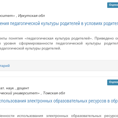
Оцени
ерситет»
, Иркутская обл
ния педагогической культуры родителей в условиях родите
екты понятия «педагогическая культура родителей». Приведено о
 уровня сформированности педагогической культуры родител
дагогической культуры родителей.
тарий
Оцени
ат. наук , доцент
ический университет»
, Томская обл
использования электронных образовательных ресурсов в об
енности использования электронных образовательных ресурсо