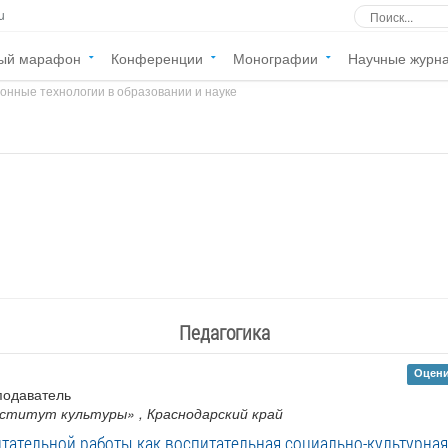
u
ый марафон
Конференции
Монографии
Научные журн
онные технологии в образовании и науке
»
Педагогика
Оцени
подаватель
нститут культуры»
, Краснодарский край
тательной работы как воспитательная социально-культурна