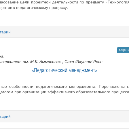
гласование цели проектной деятельности по предмету «Технологи
дентов к педагогическому процессу.
тарий
Оцени
ка
верситет им. М.К. Аммосова»
, Саха /Якутия/ Респ
«Педагогический менеджмент»
ные особенности педагогического менеджмента. Перечислены г
агогом при организации эффективного образовательного процесса
тарий