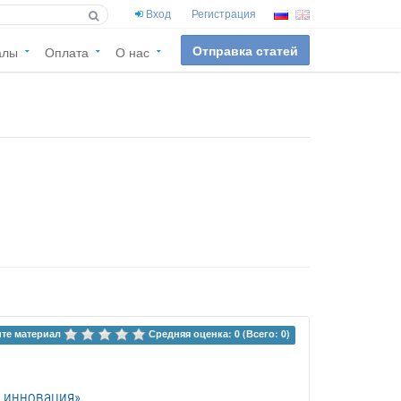
Вход
Регистрация
Отправка статей
алы
Оплата
О нас
те материал 
Средняя оценка: 0 (Всего: 0)
я инновация»