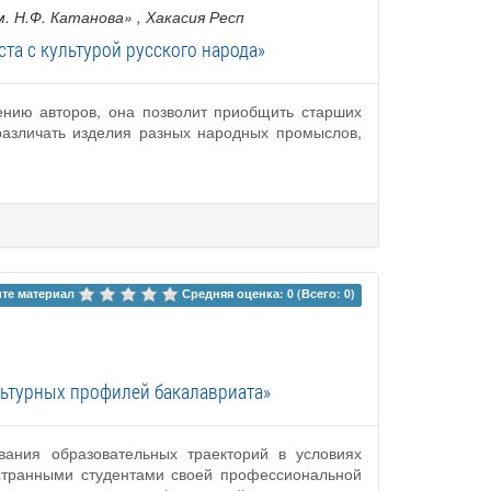
. Н.Ф. Катанова»
, Хакасия Респ
а с культурой русского народа»
ению авторов, она позволит приобщить старших
 различать изделия разных народных промыслов,
те материал 
Средняя оценка: 0 (Всего: 0)
льтурных профилей бакалавриата»
вания образовательных траекторий в условиях
остранными студентами своей профессиональной