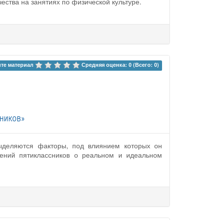
ства на занятиях по физической культуре.
те материал 
Средняя оценка: 0 (Всего: 0)
сников»
выделяются факторы, под влиянием которых он
лений пятиклассников о реальном и идеальном