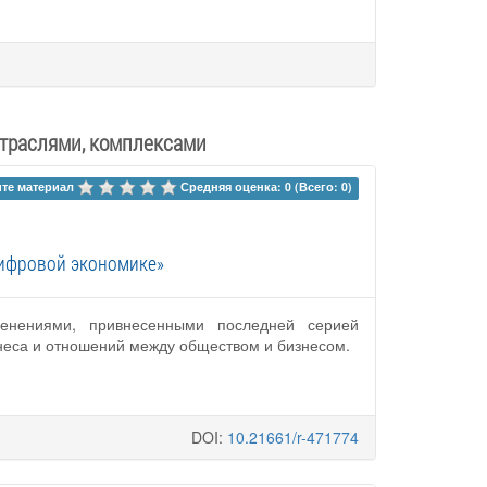
отраслями, комплексами
те материал 
Средняя оценка: 0 (Всего: 0)
цифровой экономике»
менениями, привнесенными последней серией
неса и отношений между обществом и бизнесом.
DOI:
10.21661/r-471774