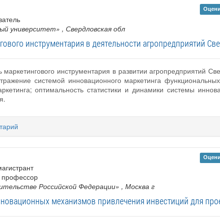
Оцени
ватель
ный университет»
, Свердловская обл
гового инструментария в деятельности агропредприятий Св
ь маркетингового инструментария в развитии агропредприятий Свер
тражение системой инновационного маркетинга функциональных 
аркетинга; оптимальность статистики и динамики системы иннов
я.
тарий
Оцени
 магистрант
 , профессор
ительстве Российской Федерации»
, Москва г
нновационных механизмов привлечения инвестиций для про