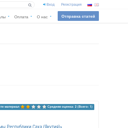
Вход
Регистрация
Отправка статей
алы
Оплата
О нас
те материал 
Средняя оценка: 2 (Всего: 1)
ы Республики Саха (Якутия)»