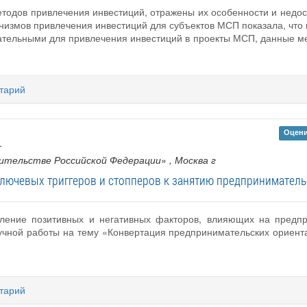
етодов привлечения инвестиций, отражены их особенности и недо
низмов привлечения инвестиций для субъектов МСП показала, что
тельными для привлечения инвестиций в проекты МСП, данные м
тарий
Оцени
т
ительстве Российской Федерации»
, Москва г
лючевых триггеров и стопперов к занятию предприниматель
вление позитивных и негативных факторов, влияющих на предп
учной работы на тему «Конвертация предпринимательских ориента
тарий