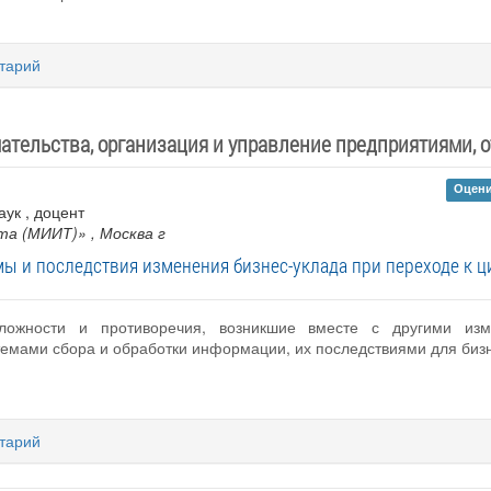
тарий
тельства, организация и управление предприятиями, 
Оцени
аук , доцент
та (МИИТ)»
, Москва г
ы и последствия изменения бизнес-уклада при переходе к 
сложности и противоречия, возникшие вместе с другими из
темами сбора и обработки информации, их последствиями для биз
тарий