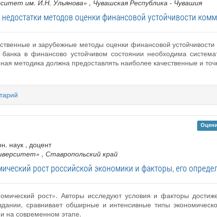
ситет им. И.Н. Ульянова»
, Чувашская Республика - Чувашия
 недостатки методов оценки финансовой устойчивости комм
ественные и зарубежные методы оценки финансовой устойчивости 
 банка в финансово устойчивом состоянии необходима системат
нная методика должна предоставлять наиболее качественные и то
тарий
Оцени
он. наук , доцент
ниверситет»
, Ставропольский край
ический рост российской экономики и факторы, его опред
номический рост». Авторы исследуют условия и факторы достиже
здании, сравнивает обширные и интенсивные типы экономическо
ии на современном этапе.