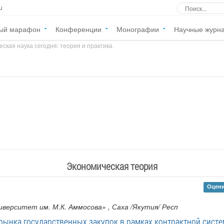
u
ый марафон
Конференции
Монографии
Научные журн
ская наука сегодня: теория и практика
»
Экономическая теория
Оцени
верситет им. М.К. Аммосова»
, Саха /Якутия/ Респ
ынка государственных закупок в рамках контрактной систем