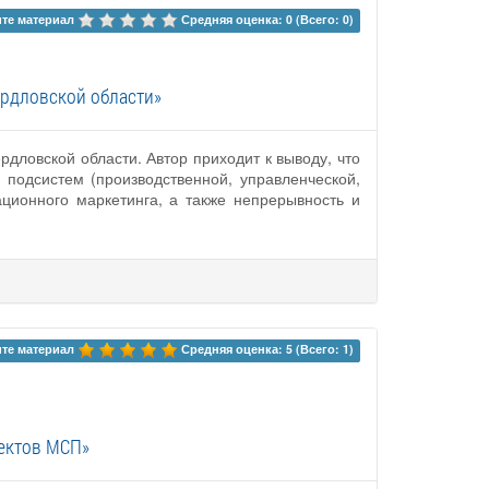
те материал 
Средняя оценка: 0 (Всего: 0)
ердловской области»
дловской области. Автор приходит к выводу, что
подсистем (производственной, управленческой,
ационного маркетинга, а также непрерывность и
те материал 
Средняя оценка: 5 (Всего: 1)
ектов МСП»