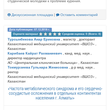
студенческой молодежи к проблеме курения.
Дискуссионная площадка
|
Оставить комментарий
Дата публикации: 07.12.2018 г.
Оцените материал 
Средняя оценка: 0 (Всего: 0)
Турсынбекова Анар Ериковна
, магистр , докторант
Казахстанский медицинский университет «ВШОЗ»
,
Казахстан
Карибаев Кайрат Рахманиевич
, канд. мед. наук ,
директор кардиоцентра
АО «Центральная клиническая больница»
, Казахстан
Токмурзиева Гульнара Женисовна
, д-р мед. наук ,
ректор
Казахстанский медицинский университет «ВШОЗ»
,
Казахстан
«Частота метаболического синдрома и его сердечно-
сосудистые осложнения в отдельных контингентах
населения г. Алматы»