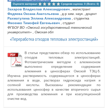
Оцените материал 
Средняя оценка: 0 (Всего: 0)
Захаров Владислав Александрович
, магистрант
Федяева Оксана Анатольевна
, д-р хим. наук , доцент
Рахматулина Эллина Александровна
, студентка
Фисенко Тимофей Евгеньевич
, студент
ФГБОУ ВО «Омский государственный технический
университет»
, Омская обл
«Переработка отходов тепловых электростанций»
В статье представлен обзор по использованию
отходов тепловых электростанций.
Фотометрическим методом с алюминоном
выполнено определение содержания
алюминия в ценосферах Омской ТЭЦ-5.
Изучена растворимость содержащегося в ценосферах
алюминия в воде, растворах гидроксида натрия и
соляной кислоты. Высказаны рекомендации по
использования ценосфер в качестве вторичного сырья
для производства алюминия и при коагуляционной
очистке вод.