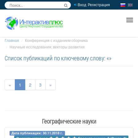
Вход
Регистрация
inc
ра
Главная
Конференция с изданием сборника
Научные исследования: векторы развития
Список публикаций по ключевому слову: «»
«
1
2
3
»
Географические науки
Дата публикации: 30.11.2018 г.