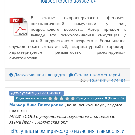
подросткового возраста»
В статье охарактеризован феномен
психологической симуляции у лиц
подросткового возраста. Автор пришел к
выводу, что психологическая симуляция у
детей подросткового возраста в большинстве
случаев носит эклектичный, «карикатурный» характер,
характеризуется размытостью транслируемой
симптоматики.
Дискуссионная площадка
|
Оставить комментарий
DOI:
10.21661/r-474494
Дата публикации: 29.11.2018 г.
Оцените материал 
Средняя оценка: 0 (Всего: 0)
Маркер Анна Викторовна
, канд. психол. наук , педагог-
психолог
МАОУ «СОШ с углублённым изучением английского
языка №27»
, Иркутская обл
«Результаты эмпирического изучения взаимосвязи