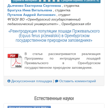
Оцените материал 
Средняя оценка: 0 (Всего: 0)
Дьяченко Екатерина Сергеевна
, студентка
Братуха Инна Витальевна
, студентка
Путилов Андрей Антонович
, студент
ФГБОУ ВО «Оренбургский государственный
педагогический университет»
, Оренбургская обл
«Реинтродукция популяции лошади Пржевальского
(Equus ferus przewalskii) в Оренбургском
государственном природном заповеднике»
В статье рассматривается реализация
Программы по интродукции лошадей
Прежвальского в Оренбургском
государственном природном заповеднике.
Дискуссионная площадка
|
Оставить комментарий
Естественные науки
Дата публикации: 27.11.2018 г.