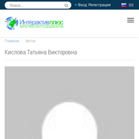
Вход
Регистрация
inc
ра
Главная
Автор
Кислова Татьяна Викторовна