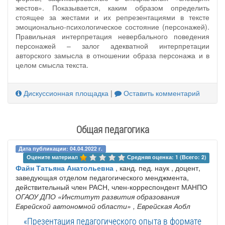
жестов». Показывается, каким образом определить
стоящее за жестами и их репрезентациями в тексте
эмоционально-психологическое состояние (персонажей).
Правильная интерпретация невербального поведения
персонажей – залог адекватной интерпретации
авторского замысла в отношении образа персонажа и в
целом смысла текста.
Дискуссионная площадка
|
Оставить комментарий
Общая педагогика
Дата публикации: 04.04.2022 г.
Оцените материал 
Средняя оценка: 1 (Всего: 2)
Файн Татьяна Анатольевна
, канд. пед. наук , доцент,
заведующая отделом педагогического менджмента,
действительный член РАСН, член-корреспондент МАНПО
ОГАОУ ДПО «Институт развития образования
Еврейской автономной области»
, Еврейская Аобл
«Презентация педагогического опыта в формате