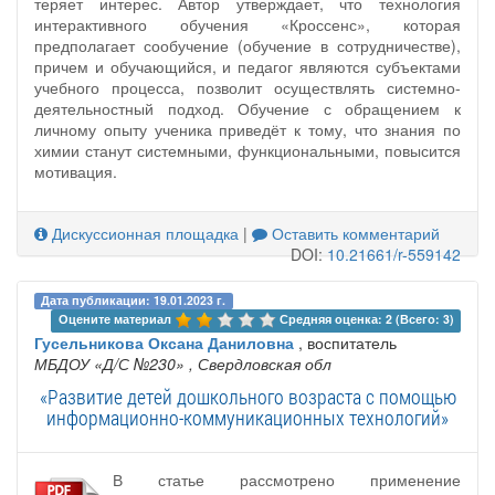
теряет интерес. Автор утверждает, что технология
интерактивного обучения «Кроссенс», которая
предполагает сообучение (обучение в сотрудничестве),
причем и обучающийся, и педагог являются субъектами
учебного процесса, позволит осуществлять системно-
деятельностный подход. Обучение с обращением к
личному опыту ученика приведёт к тому, что знания по
химии станут системными, функциональными, повысится
мотивация.
Дискуссионная площадка
|
Оставить комментарий
DOI:
10.21661/r-559142
Дата публикации: 19.01.2023 г.
Оцените материал 
Средняя оценка: 2 (Всего: 3)
Гусельникова Оксана Даниловна
, воспитатель
МБДОУ «Д/С №230»
, Свердловская обл
«Развитие детей дошкольного возраста с помощью
информационно-коммуникационных технологий»
В статье рассмотрено применение