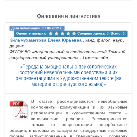
Филология и лингвистика
Дата публикации: 07.06.2022 г.
Оцените материал 
Средняя оценка: 0 (Всего: 0)
Кильмухаметова Елена Юрьевна
, канд. филол. наук ,
доцент
ФГАОУ ВО «Национальный исследовательский Томский
государственный университет»
, Томская обл
«Передача эмоционально-психологических
состояний невербальными средствами и их
репрезентациями в художественном тексте (на
материале французского языка)»
В статье рассматриваются невербальные
компоненты коммуникации и их языковые
репрезентации в художественном тексте –
кинесические речения. Рассматриваются
только те репрезентации невербальных
реакций, в которых используются стандартные языковые
формы, зафиксированные в специальных «словарях