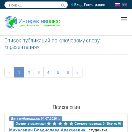
Вход
Регистрация
inc
ра
Список публикаций по ключевому слову:
«презентация»
«
1
2
3
4
5
6
»
Психология
Дата публикации: 04.07.2026 г.
Оцените материал 
Средняя оценка: 0 (Всего: 0)
Михалевич Владислава Алексеевна
, студентка