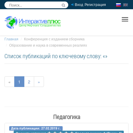
Вход
Регистрация
inc
ра
Главная
Конференция с изданием сборника
Образование и наука в современных реалиях
Список публикаций по ключевому слову: «»
«
1
2
»
Педагогика
Дата публикации: 27.02.2019 г.