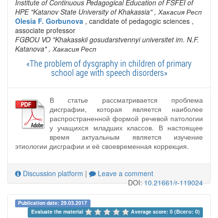
Institute of Continuous Pedagogical Education of FSFEI of
HPE "Katanov State University of Khakassia"
, Хакасия Респ
Olesia F. Gorbunova
, candidate of pedagogic sciences ,
associate professor
FGBOU VO "Khakasskii gosudarstvennyi universitet im. N.F.
Katanova"
, Хакасия Респ
«The problem of dysgraphy in children of primary
school age with speech disorders»
В статье рассматривается проблема
дисграфии, которая является наиболее
распространенной формой речевой патологии
у учащихся младших классов. В настоящее
время актуальным является изучение
этиологии дисграфии и её своевременная коррекция.
Discussion platform
|
Leave a comment
DOI:
10.21661/r-119024
Publication date: 29.03.2017
Evaluate the material 
Average score: 0 (Всего: 0)