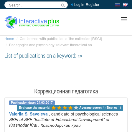
Log in
Register
inc
ра
Home
Conference with publication of the collection [RSCI]
Pedagogics and psychology: relevant theoretical an...
List of publications on a keyword: «»
Коррекционная педагогика
Publication date: 24.03.2017
Evaluate the material 
Average score: 4 (Всего: 1)
Valeriia S. Saveleva
, candidate of psychological sciences
SBEI of SPE "Institute of Educational Development" of
Krasnodar Krai
, Краснодарский край