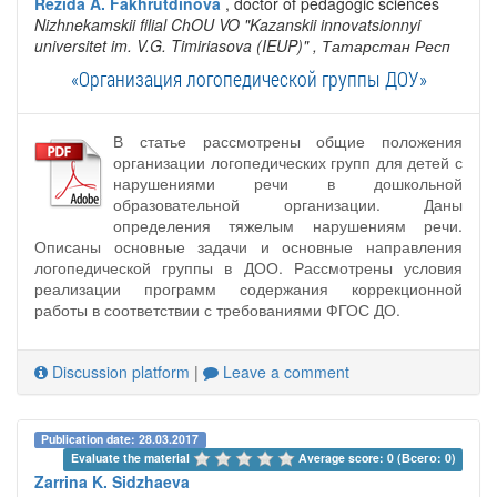
Rezida A. Fakhrutdinova
, doctor of pedagogic sciences
Nizhnekamskii filial ChOU VO "Kazanskii innovatsionnyi
universitet im. V.G. Timiriasova (IEUP)"
, Татарстан Респ
«Организация логопедической группы ДОУ»
В статье рассмотрены общие положения
организации логопедических групп для детей с
нарушениями речи в дошкольной
образовательной организации. Даны
определения тяжелым нарушениям речи.
Описаны основные задачи и основные направления
логопедической группы в ДОО. Рассмотрены условия
реализации программ содержания коррекционной
работы в соответствии с требованиями ФГОС ДО.
Discussion platform
|
Leave a comment
Publication date: 28.03.2017
Evaluate the material 
Average score: 0 (Всего: 0)
Zarrina K. Sidzhaeva