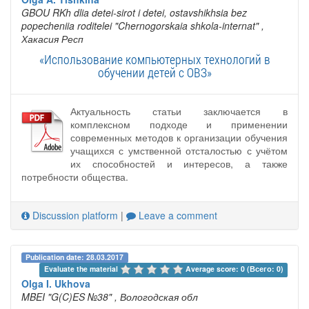
GBOU RKh dlia detei-sirot i detei, ostavshikhsia bez
popecheniia roditelei "Chernogorskaia shkola-internat"
,
Хакасия Респ
«Использование компьютерных технологий в
обучении детей с ОВЗ»
Актуальность статьи заключается в
комплексном подходе и применении
современных методов к организации обучения
учащихся с умственной отсталостью с учётом
их способностей и интересов, а также
потребности общества.
Discussion platform
|
Leave a comment
Publication date: 28.03.2017
Evaluate the material 
Average score: 0 (Всего: 0)
Olga I. Ukhova
MBEI "G(C)ES №38"
, Вологодская обл