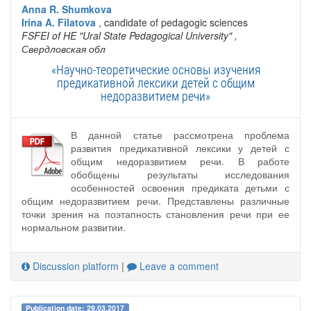
Anna R. Shumkova
Irina A. Filatova
, candidate of pedagogic sciences
FSFEI of HE "Ural State Pedagogical University"
,
Свердловская обл
«Научно-теоретические основы изучения
предикативной лексики детей с общим
недоразвитием речи»
В данной статье рассмотрена проблема
развития предикативной лексики у детей с
общим недоразвитием речи. В работе
обобщены результаты исследования
особенностей освоения предиката детьми с
общим недоразвитием речи. Представлены различные
точки зрения на поэтапность становления речи при ее
нормальном развитии.
Discussion platform
|
Leave a comment
Publication date: 29.03.2017