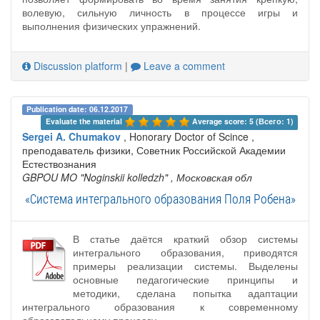
волевую, сильную личность в процессе игры и
выполнения физических упражнений.
Discussion platform
|
Leave a comment
Publication date: 06.12.2017
Evaluate the material 
Average score: 5 (Всего: 1)
Sergei A. Chumakov
, Honorary Doctor of Scince ,
преподаватель физики, Советник Российской Академии
Естествознания
GBPOU MO "Noginskii kolledzh"
, Московская обл
«Система интегрального образования Поля Робена»
В статье даётся краткий обзор системы
интегрального образования, приводятся
примеры реализации системы. Выделены
основные педагогические принципы и
методики, сделана попытка адаптации
интегрального образования к современному