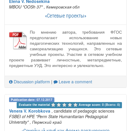
Elena V. Nedosekina
MBOU "OOSh 37"
, Кемеровская обл
«Сетевые проекты»
По мнению автора, требования ФГОС
предполагают использование новых
педагогических технологий, направленных на
самореализацию учащихся. Это сетевые
учебные проекты. Участие в сетевом учебном
проекте развивает личностные, метапредметные,
предметные УУД. Это интересно и увлекательно.
Discussion platform
|
Leave a comment
Publication date: 07.12.2017
Evaluate the material 
Average score: 0 (Всего: 0)
Venera V. Korobkova
, candidate of pedagogic sciences
FSBEI of HPE "Perm State Humanitarian Pedagogical
University"
, Пермский край
«Семейный клуб как форма партнерского