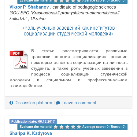
Evaluate the material 
Average score: 0 (Всего: 0)
Viktor P. Shabanov
, candidate of pedagogic sciences
GOU SPO "Krasnodonskii promyshlenno-ekonomicheskii
kolledzh"
, Ukraine
«Роль учебных заведений как институтов
социализации студенческой молодежи»
В статье рассматриваются различные
трактовки понятия «социализация», влияние
некоторых аспектов социализации на личность
студента, а также роль учебных заведений в
процессе социализации студенческой
молодежи в социальном и профессиональном
взаимодействии.
Discussion platform
|
Leave a comment
Publication date: 06.12.2017
Evaluate the material 
Average score: 0 (Всего: 0)
Sharipa K. Kadyrova