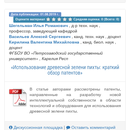
Дата публикации: 01.08.2019 г.
Оцените материал 
Средняя оценка: 0 (Всего: 0)
Шегельман Илья Романович
, д-р техн. наук ,
профессор, заведующий кафедрой
Васильев Алексей Сергеевич
, канд. техн. наук , доцент
Кирилина Валентина Михайловна
, канд. биол. наук ,
доцент
ФГБOУ ВО «Петрозаводский государственный
университет»
, Карелия Респ
«Использование древесной зелени пихты: краткий
обзор патентов»
В статье авторами рассмотрены патенты,
направленные на разработку новой
интеллектуальной собственности в области
технологий и оборудования для использования
древесной зелени пихты.
Дискуссионная площадка
|
Оставить комментарий