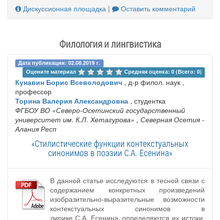
Дискуссионная площадка
|
Оставить комментарий
Филология и лингвистика
Дата публикации: 02.08.2019 г.
Оцените материал 
Средняя оценка: 0 (Всего: 0)
Кунавин Борис Всеволодович
, д-р филол. наук ,
профессор
Торина Валерия Александровна
, студентка
ФГБОУ ВО «Северо-Осетинский государственный
университет им. К.Л. Хетагурова»
, Северная Осетия -
Алания Респ
«Стилистические функции контекстуальных
синонимов в поэзии С.А. Есенина»
В данной статье исследуются в тесной связи с
содержанием конкретных произведений
изобразительно-выразительные возможности
контекстуальных синонимов в
лирике С.А. Есенина, определяются их истоки,