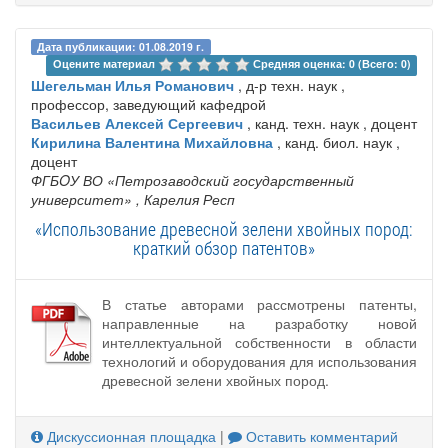
Дата публикации: 01.08.2019 г.
Оцените материал 
Средняя оценка: 0 (Всего: 0)
Шегельман Илья Романович
, д-р техн. наук ,
профессор, заведующий кафедрой
Васильев Алексей Сергеевич
, канд. техн. наук , доцент
Кирилина Валентина Михайловна
, канд. биол. наук ,
доцент
ФГБOУ ВО «Петрозаводский государственный
университет»
, Карелия Респ
«Использование древесной зелени хвойных пород:
краткий обзор патентов»
В статье авторами рассмотрены патенты,
направленные на разработку новой
интеллектуальной собственности в области
технологий и оборудования для использования
древесной зелени хвойных пород.
Дискуссионная площадка
|
Оставить комментарий