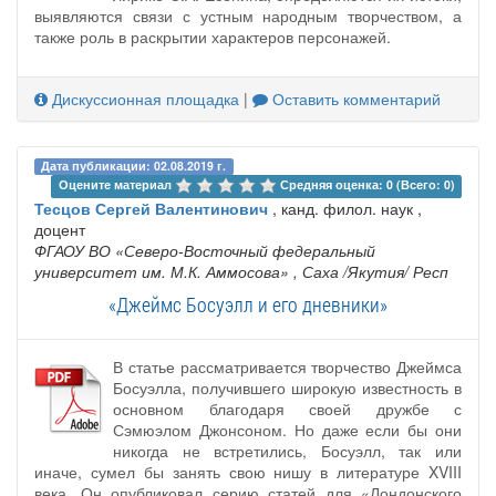
выявляются связи с устным народным творчеством, а
также роль в раскрытии характеров персонажей.
Дискуссионная площадка
|
Оставить комментарий
Дата публикации: 02.08.2019 г.
Оцените материал 
Средняя оценка: 0 (Всего: 0)
Тесцов Сергей Валентинович
, канд. филол. наук ,
доцент
ФГАОУ ВО «Северо-Восточный федеральный
университет им. М.К. Аммосова»
, Саха /Якутия/ Респ
«Джеймс Босуэлл и его дневники»
В статье рассматривается творчество Джеймса
Босуэлла, получившего широкую известность в
основном благодаря своей дружбе с
Сэмюэлом Джонсоном. Но даже если бы они
никогда не встретились, Босуэлл, так или
иначе, сумел бы занять свою нишу в литературе XVIII
века. Он опубликовал серию статей для «Лондонского