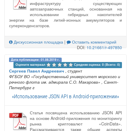
инфраструктуру существующих
автозаправочных станций, основанная на
использовании гибридных накопителей
энергии на базе литий-ионных аккумуляторов и
суперконденсаторов.
Дискуссионная площадка
|
Оставить комментарий
DOI:
10.21661/r-497850
Дата публикации: 01.08.2019 г.
Оцените материал 
Средняя оценка: 0 (Всего: 0)
Сергеев Павел Андреевич
, студент
ФГБОУ ВО «Государственный университет морского и
речного флота им. адмирала С.О. Макарова»
, Санкт-
Петербург г
«Использование JSON API в Android-приложении»
Статья посвящена использованию JSON API
на основе Android-приложения по мониторингу
рынка криптовалют «CoinData».
Рассматриваются также общие аспекты