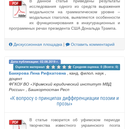
В данной статье приведены результаты
исследования одного из средств выражения
модальности на грамматическом уровне –
модальных глаголов, выявляются особенности
их функционирования в инаугурационных и
программных речах президента США Дональда Трампа.
Дискуссионная площадка
|
Оставить комментарий
Дата публикации: 02.08.2019 г.
Оцените материал 
Средняя оценка: 0 (Всего: 0)
Бакирова Лена Рифхатовна
, канд. филол. наук ,
доцент
ФГКОУ ВО «Уфимский юридический институт МВД
России»
, Башкортостан Респ
«К вопросу о принципах дифференциации поэзии и
прозы»
В статье говорится об уфимском периоде
творчества известного украинского поэта