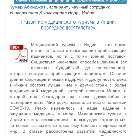
Оцените материал 
Средняя оценка: 0 (Всего: 0)
Кумар Абхиджит
, аспирант , научный сотрудник
Университет Джавахарлал Неру
, Индия
«Развитие медицинского туризма в Индии:
последнее десятилетие»
Медицинский туризм в Индии – это яркое
пятно не только с точки зрения прибывающих
пациентов, но и с точки зрения поставок.
Существует несколько способов лечения (от
аюрведы, буддийской до траволечения),
которые доступны прибывающим пациентам. С точки
зрения фармацевтических издержек и доступности, дела
в Индии обстоят лучше, чем у других стран с более
традиционной медициной, которой славится Индия, и
которой она благодарна за свою дружелюбие и
гостеприимность. Мир резко изменился после пандемии
COVID-19. Резко изменилось и наше видение и
ощущение медицины в мире. Медицинский туризм в
Индии не стал исключением, т.к. вынужден сталкиваться
со всеми вызовами, которые ему бросает современный
мир. В статье рассмотрены развитие медицинского