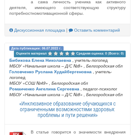
а сама личность ученика как активного
деятеля, имеющего соответствующую структуру
потребностно­мотивационной сферы.
Дискуссионная площадка
|
Оставить комментарий
Дата публикации: 06.07.2022 г.
Оцените материал 
Средняя оценка: 0 (Всего: 0)
Бибикова Елена Николаевна
, учитель-логопед
МБОУ «Начальная школа – Д/С №8»
, Белгородская обл
Головченко Руслана Худайбергеновна
, учитель-
логопед
МБОУ «СОШ №49»
, Белгородская обл
Романченко Ангелина Сергеевна
, педагог-психолог
МБОУ «Начальная школа – Д/С №8»
, Белгородская обл
«Инклюзивное образование обучающихся с
ограниченными возможностями здоровья:
проблемы и пути решения»
В статье говорится о значимости внедрения