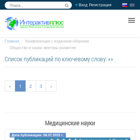
Вход
Регистрация
inc
ра
Главная
Конференция с изданием сборника
Общество и наука: векторы развития
Список публикаций по ключевому слову: «»
«
1
2
3
»
Медицинские науки
Дата публикации: 06.07.2022 г.