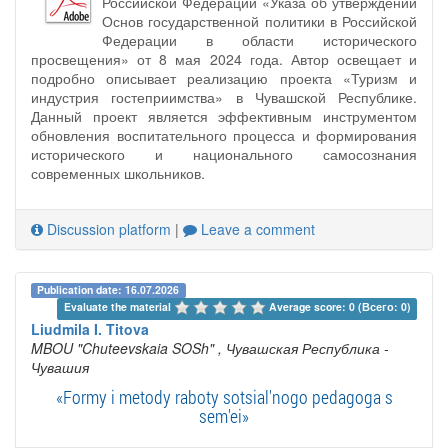
Российской Федерации «Указа об утверждении
Основ государственной политики в Российской
Федерации в области исторического
просвещения» от 8 мая 2024 года. Автор освещает и
подробно описывает реализацию проекта «Туризм и
индустрия гостеприимства» в Чувашской Республике.
Данный проект является эффективным инструментом
обновления воспитательного процесса и формирования
исторического и национального самосознания
современных школьников.
Discussion platform
|
Leave a comment
Publication date: 16.07.2026
Evaluate the material 
Average score: 0 (Всего: 0)
Liudmila I. Titova
MBOU "Chuteevskaia SOSh"
, Чувашская Республика -
Чувашия
«Formy i metody raboty sotsial'nogo pedagoga s
sem'ei»