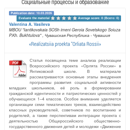
Социальные процессы и образование
Publication date: 10.03.2026
Evaluate the material 
Average score: 0 (Всего: 0)
Valentina A. Vasileva
MBOU "Iantikovskaia SOSh imeni Geroia Sovetskogo Soiuza
P.Kh. Bukhtulova"
, Чувашская Республика - Чувашия
«Realizatsiia proekta "Orliata Rossii»
Статья посвящена теме анализа реализации
Всероссийского проекта «Орлята России» в
Янтиковской школе. В материале
рассматриваются основные этапы внедрения
программы развития социальной активности
младших школьников, её роль в формировании
гражданской идентичности и патриотических ценностей у
обучающихся 1–4 классов. Особое внимание уделяется
организации семи тематических треков, взаимодействию
классных руководителей, советников по воспитанию и
родителей, а также перспективам интеграции проекта с
деятельностью Общероссийского общественно-
государственного движения детей и молодежи «Движение