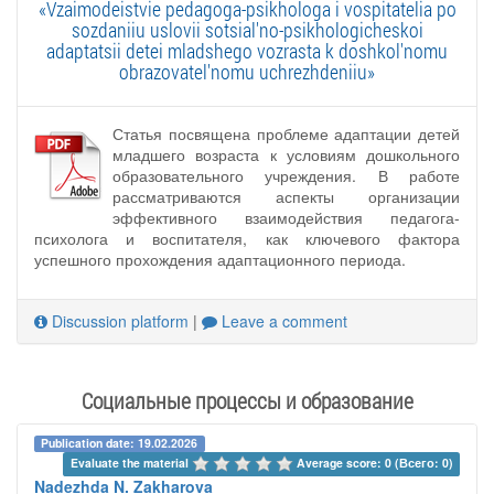
«Vzaimodeistvie pedagoga-psikhologa i vospitatelia po
sozdaniiu uslovii sotsial'no-psikhologicheskoi
adaptatsii detei mladshego vozrasta k doshkol'nomu
obrazovatel'nomu uchrezhdeniiu»
Статья посвящена проблеме адаптации детей
младшего возраста к условиям дошкольного
образовательного учреждения. В работе
рассматриваются аспекты организации
эффективного взаимодействия педагога-
психолога и воспитателя, как ключевого фактора
успешного прохождения адаптационного периода.
Discussion platform
|
Leave a comment
Социальные процессы и образование
Publication date: 19.02.2026
Evaluate the material 
Average score: 0 (Всего: 0)
Nadezhda N. Zakharova