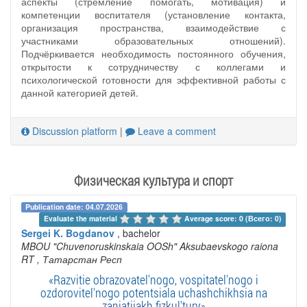
аспекты (стремление помогать, мотивация) и
компетенции воспитателя (установление контакта,
организация пространства, взаимодействие с
участниками образовательных отношений).
Подчёркивается необходимость постоянного обучения,
открытости к сотрудничеству с коллегами и
психологической готовности для эффективной работы с
данной категорией детей.
Discussion platform
|
Leave a comment
Физическая культура и спорт
Publication date: 04.07.2026
Evaluate the material 
Average score: 0 (Всего: 0)
Sergei K. Bogdanov
, bachelor
MBOU "Chuvenoruskinskaia OOSh" Aksubaevskogo raiona
RT
, Татарстан Респ
«Razvitie obrazovatel'nogo, vospitatel'nogo i
ozdorovitel'nogo potentsiala uchashchikhsia na
zaniatiiakh fizkul'tury»