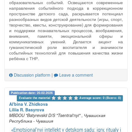
образовательных событий. Освещаются современные
направления событийного подхода в коррекционном
пространстве детского сада, раскрывается потенциал
разнообразных видов детской деятельности (игры, спорт,
творчество, квесты, конструирование) для формирования
и поддержки познавательных процессов, воображения,
внимания, памяти, эмоциональной сферы и
коммуникативных умений. Делается акцент на
гуманистической роли воспитателя и значимости
событийных технологий для повышения качества жизни
ребёнка с ТНР.
Discussion platform
|
Leave a comment
Publication date: 20.02.2026
Evaluate the material 
Average score: 0 (Всего: 0)
Al'bina V. Zhidkova
Liliia R. Basyrova
MBDOU "Batyrevskii D/S "Tsentral'nyi"
, Чувашская
Республика - Чувашия
«Emotsional'nyi intellekt v detskom sadu: igry, ritualy i