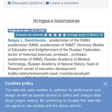
Discussion platform
|
Leave a comment
История и политология
Publication date: 29.01.2026
Evaluate the material 
Average score: 0 (Всего: 0)
Sergey L. Danilchenko
, academician of the RANH,
academician RANS, academician of RAMT, Honorary Worker
of Education and Enlightenment of the Russian Federation,
doctor of historical sciences, professor , professor,
academician of RANS, Russian Academy of Medical
Technology, Russian Academy of Natural History, head of
Research center of education development
Institut obshchestvennykh nauk i mezhdunarodnykh
otnoshenii FGAOU VO "Sevastopol'skii gosudarstvennyi
Cookies policy
universitet"
, Севастополь г
The web-site uses cookies to optimize its performance and
«The System of Continuous Pedagogical Education in
Moscow in the 1990s and 2000s: Status and Prospects»
design as well as special service to collect and analyze data
about pages visitors. By continuing to browse this web-site
you agree to use cookies and the above service.
In the 1990s and 2000s, the system of