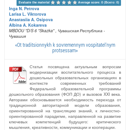
Evaluate the material 
Average score: 0 (Всего: 0)
Inga N. Petrova
Larisa L. Viktorova
Anastasiia A. Osipova
Albina A. Kokareva
MBDOU "D/S 6 "Skazka"
, Чувашская Республика -
Чувашия
«Ot traditsionnykh k sovremennym vospitatel'nym
protsessam»
Статья посвящена актуальным вопросам
модернизации воспитательного процесса в
дошкольных образовательных организациях в
контексте современных требований
Федеральной образовательной программы
дошкольного образования (ФОП ДО) и вызовов XXI века.
Авторами обосновывается необходимость перехода от
традиционной авторитарной модели образования,
ориентированной на трансляцию знаний, к личностно-
ориентированной парадигме, направленной на развитие
ключевых компетенций будущего: критического
мышления, креативности, коммуникации и кооперации.