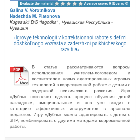
Evaluate the material 
Average score: 0 (Всего: 0)
Galina V. Vorotnikova
Nadezhda M. Platonova
Kuges'skii D/S "Iagodka"
, Чувашская Республика -
Чувашия
«Igrovye tekhnologii v korrektsionnoi rabote s det'mi
doshkol'nogo vozrasta s zaderzhkoi psikhicheskogo
razvitiia»
В статье рассматриваются вопросы
использования учителем-логопедом и
воспитателем новых адаптированных игровых
технологий в коррекционной работе с детьми с
задержкой психического развития. Игра
«Дубль» позволяет сделать процесс обучения детей
наглядным, эмоциональным и она уже входит в
категорию эффективных инструментов в арсенале
педагогов. Игру «Дубль» можно адаптировать к детям с
ЗПР, комбинировать с другими методами коррекционной
работы.