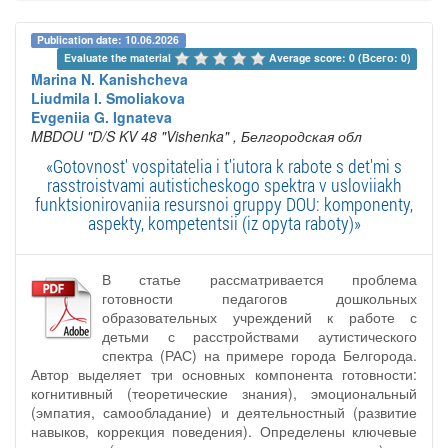
Publication date: 10.06.2026
Evaluate the material 
Average score: 0 (Всего: 0)
Marina N. Kanishcheva
Liudmila I. Smoliakova
Evgeniia G. Ignateva
MBDOU "D/S KV 48 "Vishenka"
, Белгородская обл
«Gotovnost' vospitatelia i t'iutora k rabote s det'mi s
rasstroistvami autisticheskogo spektra v usloviiakh
funktsionirovaniia resursnoi gruppy DOU: komponenty,
aspekty, kompetentsii (iz opyta raboty)»
В статье рассматривается проблема
готовности педагогов дошкольных
образовательных учреждений к работе с
детьми с расстройствами аутистического
спектра (РАС) на примере города Белгорода.
Автор выделяет три основных компонента готовности:
когнитивный (теоретические знания), эмоциональный
(эмпатия, самообладание) и деятельностный (развитие
навыков, коррекция поведения). Определены ключевые