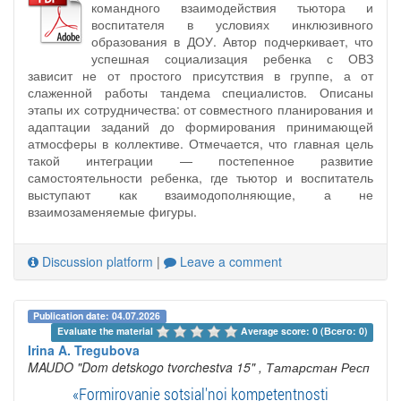
командного взаимодействия тьютора и
воспитателя в условиях инклюзивного
образования в ДОУ. Автор подчеркивает, что
успешная социализация ребенка с ОВЗ
зависит не от простого присутствия в группе, а от
слаженной работы тандема специалистов. Описаны
этапы их сотрудничества: от совместного планирования и
адаптации заданий до формирования принимающей
атмосферы в коллективе. Отмечается, что главная цель
такой интеграции — постепенное развитие
самостоятельности ребенка, где тьютор и воспитатель
выступают как взаимодополняющие, а не
взаимозаменяемые фигуры.
Discussion platform
|
Leave a comment
Publication date: 04.07.2026
Evaluate the material 
Average score: 0 (Всего: 0)
Irina A. Tregubova
MAUDO "Dom detskogo tvorchestva 15"
, Татарстан Респ
«Formirovanie sotsial'noi kompetentnosti