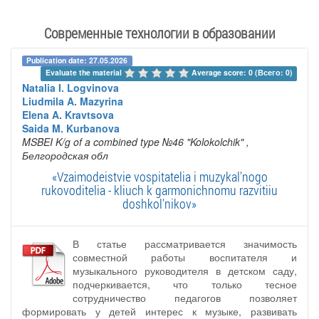
Современные технологии в образовании
Publication date: 27.05.2026
Evaluate the material 
Average score: 0 (Всего: 0)
Natalia I. Logvinova
Liudmila A. Mazyrina
Elena A. Kravtsova
Saida M. Kurbanova
MSBEI K/g of a combined type №46 "Kolokolchik"
,
Белгородская обл
«Vzaimodeistvie vospitatelia i muzykal'nogo
rukovoditelia - kliuch k garmonichnomu razvitiiu
doshkol'nikov»
В статье рассматривается значимость
совместной работы воспитателя и
музыкального руководителя в детском саду,
подчеркивается, что только тесное
сотрудничество педагогов позволяет
формировать у детей интерес к музыке, развивать