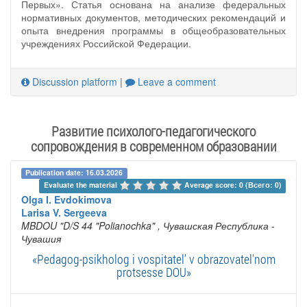
Первых». Статья основана на анализе федеральных
нормативных документов, методических рекомендаций и
опыта внедрения программы в общеобразовательных
учреждениях Российской Федерации.
Discussion platform
|
Leave a comment
Развитие психолого-педагогического
сопровождения в современном образовании
Publication date: 16.03.2026
Evaluate the material 
Average score: 0 (Всего: 0)
Olga I. Evdokimova
Larisa V. Sergeeva
MBDOU "D/S 44 "Polianochka"
, Чувашская Республика -
Чувашия
«Pedagog-psikholog i vospitatel' v obrazovatel'nom
protsesse DOU»