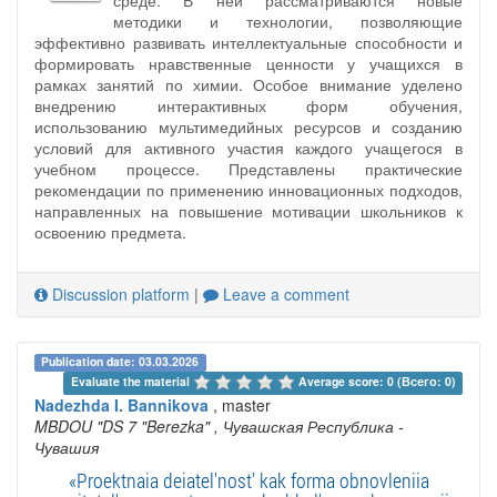
среде. В ней рассматриваются новые
методики и технологии, позволяющие
эффективно развивать интеллектуальные способности и
формировать нравственные ценности у учащихся в
рамках занятий по химии. Особое внимание уделено
внедрению интерактивных форм обучения,
использованию мультимедийных ресурсов и созданию
условий для активного участия каждого учащегося в
учебном процессе. Представлены практические
рекомендации по применению инновационных подходов,
направленных на повышение мотивации школьников к
освоению предмета.
Discussion platform
|
Leave a comment
Publication date: 03.03.2026
Evaluate the material 
Average score: 0 (Всего: 0)
Nadezhda I. Bannikova
, master
MBDOU "DS 7 "Berezka"
, Чувашская Республика -
Чувашия
«Proektnaia deiatel'nost' kak forma obnovleniia