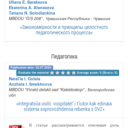
Uliana E. Sarakeeva
Ekaterina A. Afanaseva
Tatiana N. Solodiankina
MBDOU "D/S 208"
, Чувашская Республика - Чувашия
«Закономерности и принципы целостного
педагогического процесса»
Педагогика
Publication date: 02.07.2026
Evaluate the material 
Average score: 0 (Всего: 0)
Natal'ia I. Gulaia
Anzhela I. Smekhnova
MBDOU "Il'inskii detskii sad "Kaleidoskop"
, Белгородская
обл
«Integratsiia usilii: vospitatel' i t'iutor kak edinaia
sistema soprovozhdeniia rebenka s OVZ»
В статье рассматривается ключевая роль