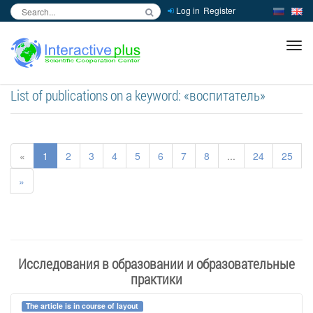
Log in
Register
inc
ра
List of publications on a keyword: «воспитатель»
«
1
2
3
4
5
6
7
8
...
24
25
»
Исследования в образовании и образовательные
практики
The article is in course of layout