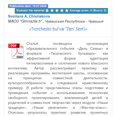
Publication date: 10.07.2026
Evaluate the material 
Average score: 0 (Всего: 0)
Svetlana A. Chistiakova
MAOU "Gimnaziia 5"
, Чувашская Республика - Чувашия
«Tvorcheskii bul'var "Den' Sem'i»
Статья посвящена организации
образовательного события «День Семьи» в
формате «Творческого бульвара» как
эффективной форме адаптации
пятиклассников и сплочения нового классного
коллектива. Автор рассматривает практику как
реализацию программы воспитания школы, основанную
на принципах совместной деятельности,
культуросообразности и следования нравственному
примеру. В работе представлены этапы подготовки и
проведения события с использованием технологии
свободного проектирования, вовлекающей детей и
родителей в совместное творчество через модули «Наши
традиции», «Наши увлечения» и «Мастер-класс».
Описаны результаты практики: развитие проектных