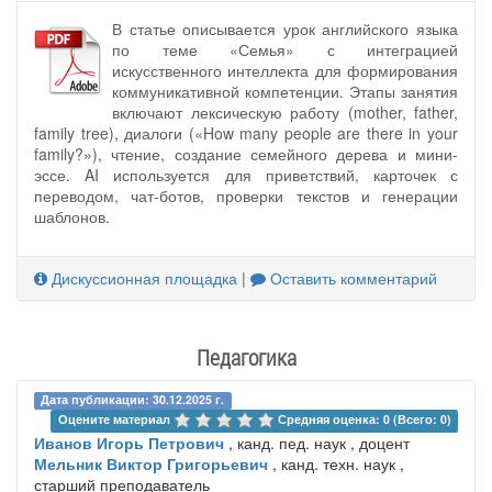
В статье описывается урок английского языка
по теме «Семья» с интеграцией
искусственного интеллекта для формирования
коммуникативной компетенции. Этапы занятия
включают лексическую работу (mother, father,
family tree), диалоги («How many people are there in your
family?»), чтение, создание семейного дерева и мини-
эссе. AI используется для приветствий, карточек с
переводом, чат-ботов, проверки текстов и генерации
шаблонов.
Дискуссионная площадка
|
Оставить комментарий
Педагогика
Дата публикации: 30.12.2025 г.
Оцените материал 
Средняя оценка: 0 (Всего: 0)
Иванов Игорь Петрович
, канд. пед. наук , доцент
Мельник Виктор Григорьевич
, канд. техн. наук ,
старший преподаватель