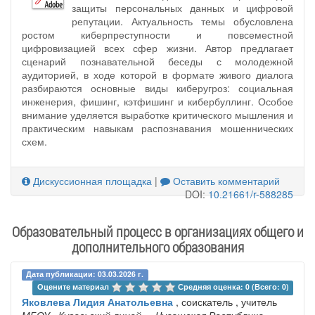
защиты персональных данных и цифровой
репутации. Актуальность темы обусловлена
ростом киберпреступности и повсеместной
цифровизацией всех сфер жизни. Автор предлагает
сценарий познавательной беседы с молодежной
аудиторией, в ходе которой в формате живого диалога
разбираются основные виды киберугроз: социальная
инженерия, фишинг, кэтфишинг и кибербуллинг. Особое
внимание уделяется выработке критического мышления и
практическим навыкам распознавания мошеннических
схем.
Дискуссионная площадка
|
Оставить комментарий
DOI:
10.21661/r-588285
Образовательный процесс в организациях общего и
дополнительного образования
Дата публикации: 03.03.2026 г.
Оцените материал 
Средняя оценка: 0 (Всего: 0)
Яковлева Лидия Анатольевна
, соискатель , учитель
МБОУ «Кугесьский лицей»
, Чувашская Республика -