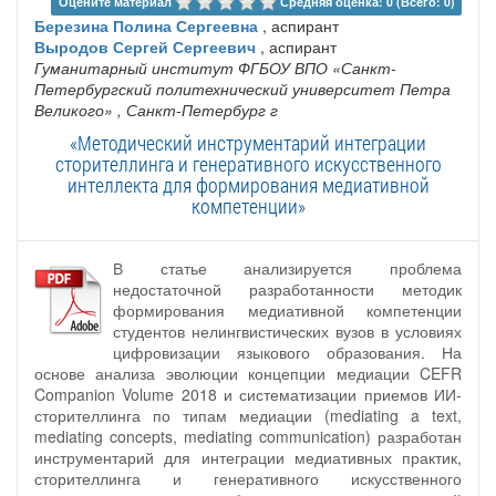
Оцените материал 
Средняя оценка: 0 (Всего: 0)
Березина Полина Сергеевна
, аспирант
Выродов Сергей Сергеевич
, аспирант
Гуманитарный институт ФГБОУ ВПО «Санкт-
Петербургский политехнический университет Петра
Великого»
, Санкт-Петербург г
«Методический инструментарий интеграции
сторителлинга и генеративного искусственного
интеллекта для формирования медиативной
компетенции»
В статье анализируется проблема
недостаточной разработанности методик
формирования медиативной компетенции
студентов нелингвистических вузов в условиях
цифровизации языкового образования. На
основе анализа эволюции концепции медиации CEFR
Companion Volume 2018 и систематизации приемов ИИ-
сторителлинга по типам медиации (mediating a text,
mediating concepts, mediating communication) разработан
инструментарий для интеграции медиативных практик,
сторителлинга и генеративного искусственного