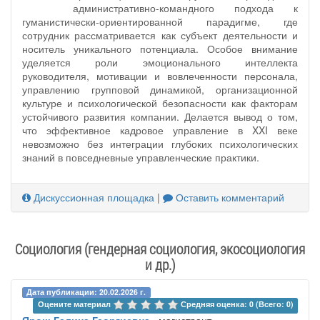
административно-командного подхода к
гуманистически-ориентированной парадигме, где
сотрудник рассматривается как субъект деятельности и
носитель уникального потенциала. Особое внимание
уделяется роли эмоционального интеллекта
руководителя, мотивации и вовлеченности персонала,
управлению групповой динамикой, организационной
культуре и психологической безопасности как факторам
устойчивого развития компании. Делается вывод о том,
что эффективное кадровое управление в XXI веке
невозможно без интеграции глубоких психологических
знаний в повседневные управленческие практики.
Дискуссионная площадка
|
Оставить комментарий
Социология (гендерная социология, экосоциология
и др.)
Дата публикации: 20.02.2026 г.
Оцените материал 
Средняя оценка: 0 (Всего: 0)
Ярош Галина Георгиевна
, магистрант