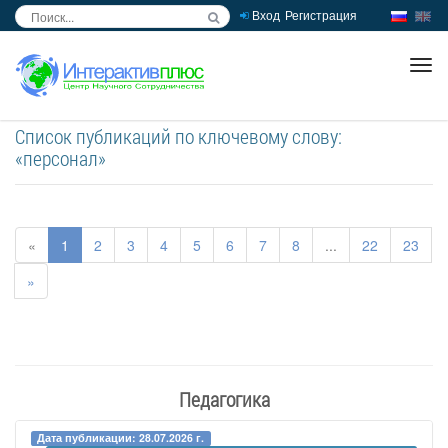
Вход
Регистрация
inc
ра
Список публикаций по ключевому слову:
«персонал»
«
1
2
3
4
5
6
7
8
...
22
23
»
Педагогика
Дата публикации: 28.07.2026 г.