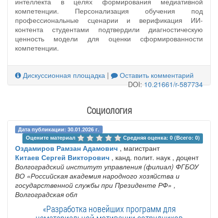
интеллекта в целях формирования медиативной
компетенции. Персонализация обучения под
профессиональные сценарии и верификация ИИ-
контента студентами подтвердили диагностическую
ценность модели для оценки сформированности
компетенции.
Дискуссионная площадка
|
Оставить комментарий
DOI:
10.21661/r-587734
Социология
Дата публикации: 30.01.2026 г.
Оцените материал 
Средняя оценка: 0 (Всего: 0)
Оздамиров Рамзан Адамович
, магистрант
Китаев Сергей Викторович
, канд. полит. наук , доцент
Волгоградский институт управления (филиал) ФГБОУ
ВО «Российская академия народного хозяйства и
государственной службы при Президенте РФ»
,
Волгоградская обл
«Разработка новейших программ для
нематериальной мотивации сотрудников