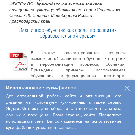
ФГКВОУ ВО «Краснодарское высшее военное
авиационное училище лётчиков им. Героя Советского
Союза А.К. Серова» Минобороны России
,
Краснодарский край
«Машинное обучение как средство развития
образовательной среды»
В статье рассматриваются вопросы
возможностей машинного обучения и его роли
в персонализации процесса обучения.
Приведены примеры использования
обучающих информационных платформ.
Авторы отмечают, что эти технологии уже нашли свое
применение в других науках, например, широко
Использование куки-файлов
используются при изучении математики. Технологии
Для оптимальной работы сайта и оптимизации его
машинного обучения могут способствовать
дизайна мы используем куки-файлы, а также сервис
демократизации доступа к качественному образованию,
Яндекс.Метрика для сбора и статистического анализа
устраняя географические и социальные барьеры.
данных о посещении Вами страниц сайта. Продолжая
Введение адаптивных систем обучения способно
использовать сайт, Вы соглашаетесь на использование
радикально изменить подход к обучению, делая его
более эффективным и инклюзивным. Дальнейшее
куки-файлов и указанного сервиса.
интегрирование машинного обучения в образовательные