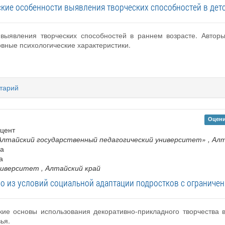
кие особенности выявления творческих способностей в дет
 выявления творческих способностей в раннем возрасте. Автор
овные психологические характеристики.
тарий
Оцени
оцент
Алтайский государственный педагогический университет»
, Ал
са
а
ниверситет
, Алтайский край
одно из условий социальной адаптации подростков с ограни
кие основы использования декоративно-прикладного творчества 
ья.