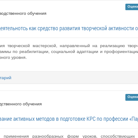
Оцени
водственного обучения
еятельнотсь как средство развития творческой активности 
ния творческой мастерской, направленный на реализацию тво
раммы по реабилитации, социальной адаптации и профориентации
рного уровня.
тарий
Оцени
дственного обучения
ание активных методов в подготовке КРС по профессии «П
ы применения разнообразных форм уроков, способствующих 