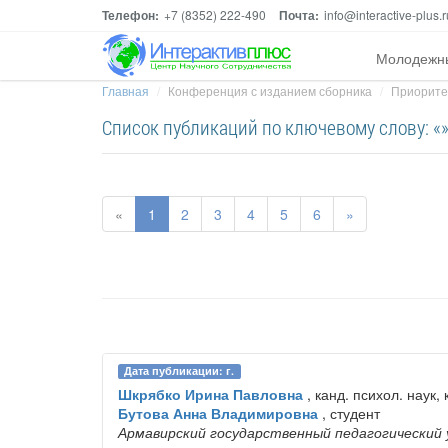
Телефон:
+7 (8352) 222-490
Почта:
info@interactive-plus.r
Молодежн
Главная
Конференция с изданием сборника
Приоритет
Список публикаций по ключевому слову: «
«
1
2
3
4
5
6
»
Дата публикации: г.
Шкрябко Ирина Павловна
, канд. психол. наук, 
Бутова Анна Владимировна
, студент
Армавирский государственный педагогический