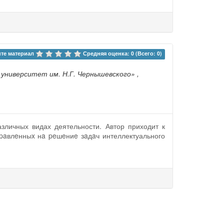
те материал 
Средняя оценка: 0 (Всего: 0)
университет им. Н.Г. Чернышевского»
,
зличных видах деятельности. Автор приходит к
пpaвлeнныx нa peшeниe зaдaч интеллектуального