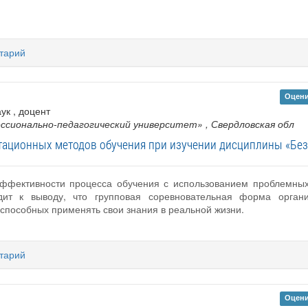
тарий
Оцени
аук , доцент
ссионально-педагогический университет»
, Свердловская обл
тационных методов обучения при изучении дисциплины «Без
ффективности процесса обучения с использованием проблемных 
дит к выводу, что групповая соревновательная форма органи
способных применять свои знания в реальной жизни.
тарий
Оцени