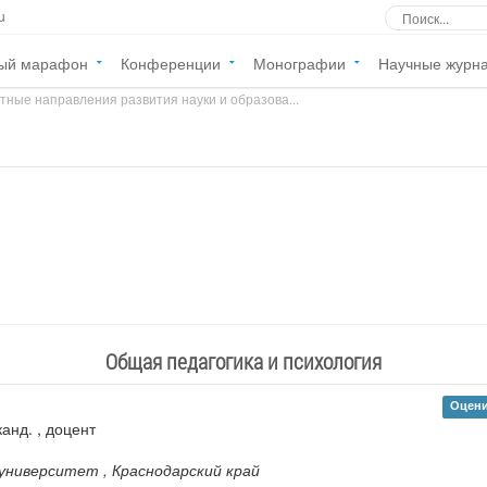
u
ый марафон
Конференции
Монографии
Научные журн
ные направления развития науки и образова...
»
Общая педагогика и психология
Оцени
канд. , доцент
 университет
, Краснодарский край