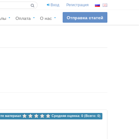
Вход
Регистрация
Отправка статей
алы
Оплата
О нас
те материал 
Средняя оценка: 0 (Всего: 0)