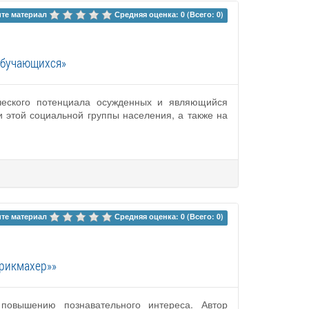
те материал 
Средняя оценка: 0 (Всего: 0)
обучающихся»
рческого потенциала осужденных и являющийся
 этой социальной группы населения, а также на
те материал 
Средняя оценка: 0 (Всего: 0)
арикмахер»»
повышению познавательного интереса. Автор