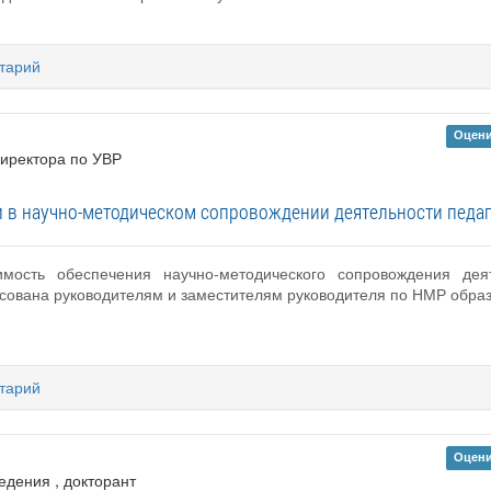
тарий
Оцени
директора по УВР
 в научно-методическом сопровождении деятельности педа
имость обеспечения научно-методического сопровождения дея
есована руководителям и заместителям руководителя по НМР обра
тарий
Оцени
ведения , докторант