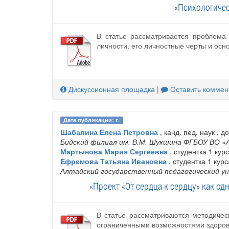
«Психологичес
В статье рассматривается проблема
личности, его личностные черты и осн
Дискуссионная площадка
|
Оставить коммен
Дата публикации: г.
Шабалина Елена Петровна
, канд. пед. наук , д
Бийский филиал им. В.М. Шукшина ФГБОУ ВО «
Мартынова Мария Сергеевна
, студентка 1 кур
Ефремова Татьяна Ивановна
, студентка 1 курс
Алтайский государственный педагогический у
«Проект «От сердца к сердцу» как 
В статье рассматриваются методичес
ограниченными возможностями здоров