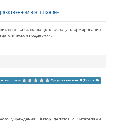
нравственном воспитании»
спитания, составляющего основу формирования
едагогической поддержки.
те материал 
Средняя оценка: 0 (Всего: 0)
ного учреждения. Автор делится с читателями