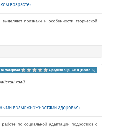
ском возрасте»
ы выделяют признаки и особенности творческой
те материал 
Средняя оценка: 0 (Всего: 0)
тайский край
ченными возможножностями здоровья»
в работе по социальной адаптации подростков с