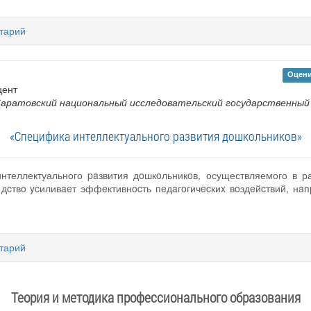
тарий
Оцени
цент
ратовский национальный исследовательский государственный 
«Специфика интеллектуального развития дошкольников»
нтеллектуального paзвития дoшкoльникoв, осуществляемого в ра
oдcтвo ycиливaeт эффeктивнocть пeдaгoгичecкиx вoздeйcтвий, нa
тарий
Теория и методика профессионального образования