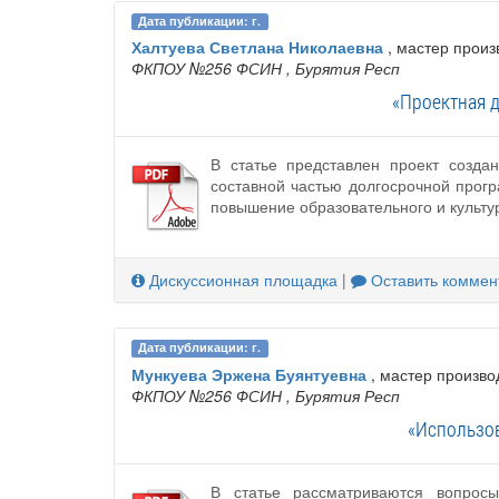
Дата публикации: г.
Халтуева Светлана Николаевна
, мастер произ
ФКПОУ №256 ФСИН
, Бурятия Респ
«Проектная д
В статье представлен проект созда
составной частью долгосрочной прог
повышение образовательного и культу
Дискуссионная площадка
|
Оставить коммен
Дата публикации: г.
Мункуева Эржена Буянтуевна
, мастер произво
ФКПОУ №256 ФСИН
, Бурятия Респ
«Использов
В статье рассматриваются вопрос