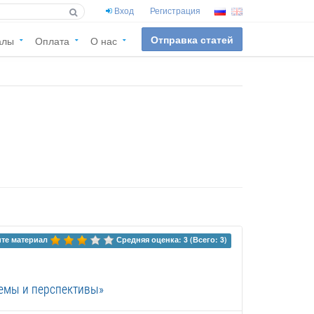
Вход
Регистрация
Отправка статей
алы
Оплата
О нас
те материал 
Средняя оценка: 3 (Всего: 3)
лемы и перспективы»