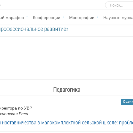
u
ый марафон
Конференции
Монографии
Научные журн
«профессиональное развитие»
Педагогика
Оцени
директора по УВР
Чеченская Респ
 наставничества в малокомплектной сельской школе: проб