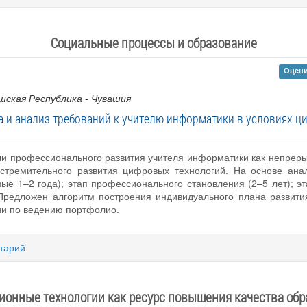
Социальные процессы и образование
Оцени
ашская Республика - Чувашия
а и анализ требований к учителю информатики в условиях 
ели профессионального развития учителя информатики как непре
 стремительного развития цифровых технологий. На основе ана
ые 1–2 года); этап профессионального становления (2–5 лет); эта
 Предложен алгоритм построения индивидуального плана развити
ии по ведению портфолио.
тарий
онные технологии как ресурс повышения качества об