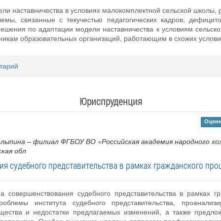
ли наставничества в условиях малокомплектной сельской школы, 
емы, связанные с текучестью педагогических кадров, дефицит
решения по адаптации модели наставничества к условиям сельско
дникам образовательных организаций, работающим в схожих услови
тарий
Юриспруденция
Оцени
лыпина – филиал ФГБОУ ВО «Российская академия народного хо
ская обл
я судебного представительства в рамках гражданского про
а совершенствования судебного представительства в рамках гр
роблемы института судебного представительства, проанализ
ества и недостатки предлагаемых изменений, а также предло