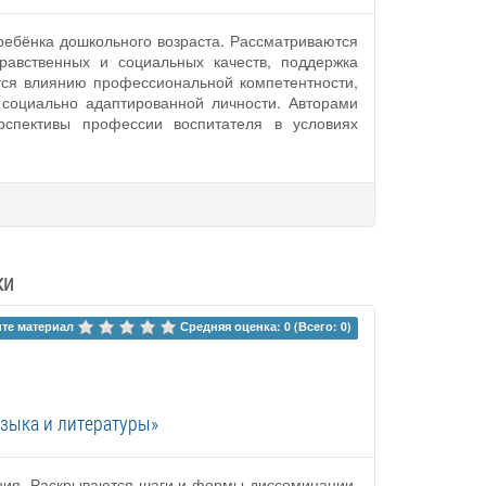
ребёнка дошкольного возраста. Рассматриваются
равственных и социальных качеств, поддержка
тся влиянию профессиональной компетентности,
 социально адаптированной личности. Авторами
рспективы профессии воспитателя в условиях
ки
те материал 
Средняя оценка: 0 (Всего: 0)
зыка и литературы»
ения. Раскрываются шаги и формы диссеминации.