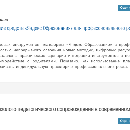
Оцени
ашия
ие средств «Яндекс Образования» для профессионального ро
ровых инструментов платформы «Яндекс Образование» в профе
мостью непрерывного освоения новых методик, цифровых ресурс
тавлены практические сценарии интеграции инструментов в педа
аимодействие с родителями. Показано, как использование пл
траивать индивидуальную траекторию профессионального рост
ихолого-педагогического сопровождения в современном
Оцени