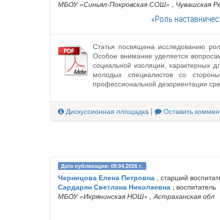
МБОУ «Синьял-Покровская СОШ»
, Чувашская Р
«Роль наставничес
Статья посвящена исследованию рол
Особое внимание уделяется вопросам
социальной изоляции, характерных 
молодых специалистов со стороны
профессиональной дезориентации сре
Дискуссионная площадка
|
Оставить коммен
Дата публикации: 09.04.2026 г.
Черницова Елена Петровна
, старший воспитат
Сардарян Светлана Николаевна
, воспитатель
МБОУ «Икрянинская НОШ»
, Астраханская обл