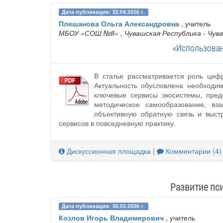
Дата публикации: 22.04.2026 г.
Плешанова Ольга Александровна
, учитель
МБОУ «СОШ №8»
, Чувашская Республика - Чув
«Использован
В статье рассматривается роль циф
Актуальность обусловлена необходи
ключевые сервисы экосистемы, предс
методическое самообразование, вз
объективную обратную связь и выс
сервисов в повседневную практику.
Дискуссионная площадка
|
Комментарии (4)
Развитие пс
Дата публикации: 30.03.2026 г.
Козлов Игорь Владимирович
, учитель