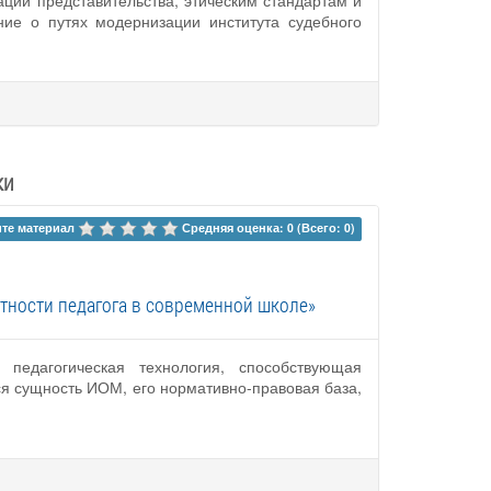
ии представительства, этическим стандартам и
ие о путях модернизации института судебного
ки
те материал 
Средняя оценка: 0 (Всего: 0)
ности педагога в современной школе»
педагогическая технология, способствующая
я сущность ИОМ, его нормативно-правовая база,