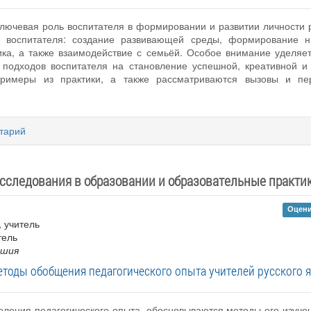
ключевая роль воспитателя в формировании и развитии личности 
и воспитателя: создание развивающей среды, формирование н
ика, а также взаимодействие с семьёй. Особое внимание уделяе
х подходов воспитателя на становление успешной, креативной и
римеры из практики, а также рассматриваются вызовы и пе
тарий
сследования в образовании и образовательные практи
Оцени
, учитель
тель
ашия
тоды обобщения педагогического опыта учителей русского я
деления педагогического опыта, обосновываются методы его изуч