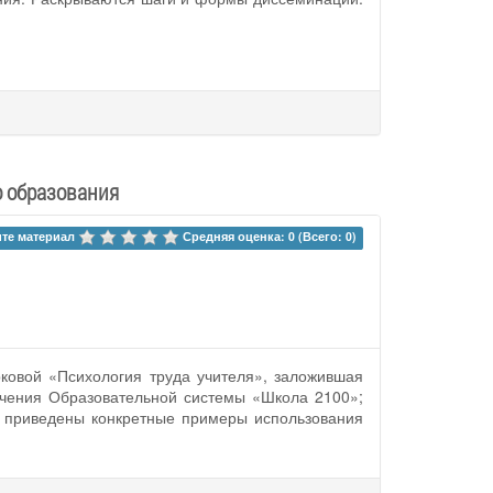
о образования
те материал 
Средняя оценка: 0 (Всего: 0)
рковой «Психология труда учителя», заложившая
учения Образовательной системы «Школа 2100»;
е приведены конкретные примеры использования