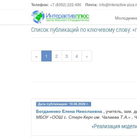
Телефон:
+7 (8352) 222-490
Почта:
info@interactive-plus.r
Молодежн
Список публикаций по ключевому слову: 
«
1
2
3
4
»
Дата публикации: 10.06.2026 г.
Богданенко Елена Николаевна
, учитель, зам. 
МБОУ «ООШ с. Стерч-Керч им. Чалаева Т.А.»
, 
«Реализация модели