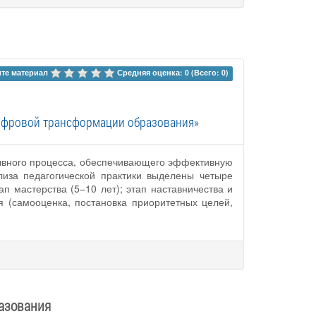
те материал 
Средняя оценка: 0 (Всего: 0)
цифровой трансформации образования»
рывного процесса, обеспечивающего эффективную
лиза педагогической практики выделены четыре
п мастерства (5–10 лет); этап наставничества и
я (самооценка, постановка приоритетных целей,
разования