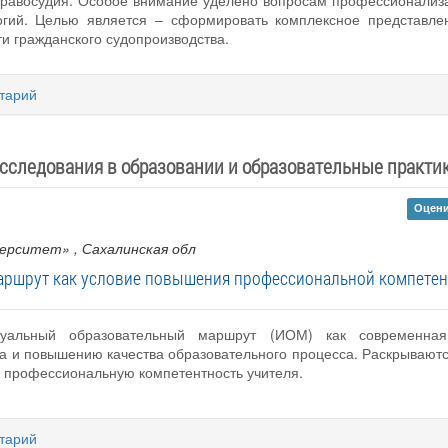
равосудия. Особое внимание уделено вопросам профессионализац
ий. Целью является – сформировать комплексное представлен
и гражданского судопроизводства.
тарий
сследования в образовании и образовательные практи
Оцени
верситет»
, Сахалинская обл
ршрут как условие повышения профессиональной компетент
дуальный образовательный маршрут (ИОМ) как современная 
а и повышению качества образовательного процесса. Раскрываютс
а профессиональную компетентность учителя.
тарий