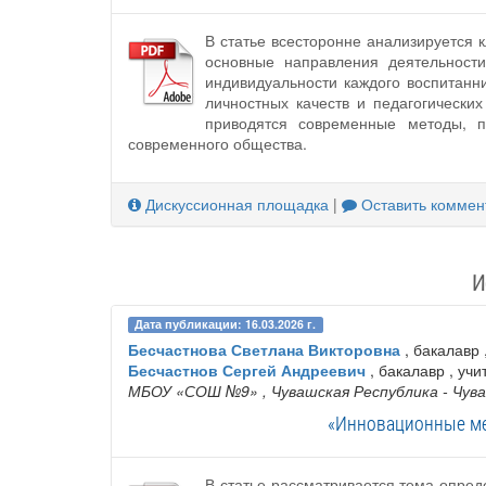
В статье всесторонне анализируется 
основные направления деятельност
индивидуальности каждого воспитанн
личностных качеств и педагогически
приводятся современные методы, п
современного общества.
Дискуссионная площадка
|
Оставить коммен
И
Дата публикации: 16.03.2026 г.
Бесчастнова Светлана Викторовна
, бакалавр 
Бесчастнов Сергей Андреевич
, бакалавр , учи
МБОУ «СОШ №9»
, Чувашская Республика - Чув
«Инновационные ме
В статье рассматривается тема опре