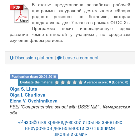
В статье представлена разработка рабочей
программы внеурочной деятельности «Флора
родного региона» по ботанике, которая
представлена для 7 класса в рамках ФГОС 3+.
Программа носит инновационную идею
развития компетентностей у учащихся, по средствам
изучения флоры региона.
Discussion platform
|
Leave a comment
Publication date: 20.01.2016
Evaluate the material 
Average score: 0 (Всего: 0)
Olga S. Liuts
Olga I. Churilova
Elena V. Ovchinnikova
FBEI "Comprehensive school with DSSS №8"
, Кемеровская
обл
«Разработка краеведческой игры на занятиях
внеурочной деятельности со старшими
школьниками»