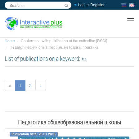
Log in
Register
inc
ра
Home
Conference with publication of the collection [RSCI]
Педагогический опыт: теория, методика, практика
List of publications on a keyword: «»
«
1
2
»
Педагогика общеобразовательной школы
Publication date: 20.01.2016