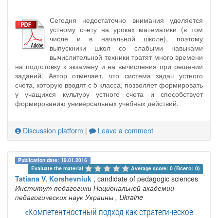
Сегодня недостаточно внимания уделяется
устному счету на уроках математики (в том
числе и в начальной школе), поэтому
выпускники школ со слабыми навыками
вычислительной техники тратят много времени
на подготовку к экзамену и на вычисления при решении
заданий. Автор отмечает, что система задач устного
счета, которую вводят с 5 класса, позволяет формировать
у учащихся культуру устного счета и способствует
формированию универсальных учебных действий.
Discussion platform
|
Leave a comment
Publication date: 19.01.2016
Evaluate the material 
Average score: 0 (Всего: 0)
Tatiana V. Korshevniuk
, candidate of pedagogic sciences
Институт педагогики Национальной академии
педагогических наук Украины
, Ukraine
«Компетентностный подход как стратегическое