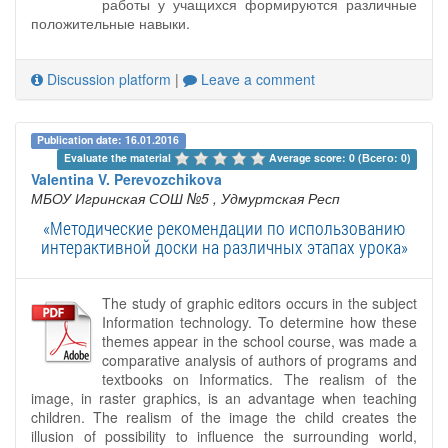
работы у учащихся формируются различные
положительные навыки.
Discussion platform
|
Leave a comment
Publication date: 16.01.2016
Evaluate the material 
Average score: 0 (Всего: 0)
Valentina V. Perevozchikova
МБОУ Игринская СОШ №5
, Удмуртская Респ
«Методические рекомендации по использованию
интерактивной доски на различных этапах урока»
The study of graphic editors occurs in the subject
Information technology. To determine how these
themes appear in the school course, was made a
comparative analysis of authors of programs and
textbooks on Informatics. The realism of the
image, in raster graphics, is an advantage when teaching
children. The realism of the image the child creates the
illusion of possibility to influence the surrounding world,