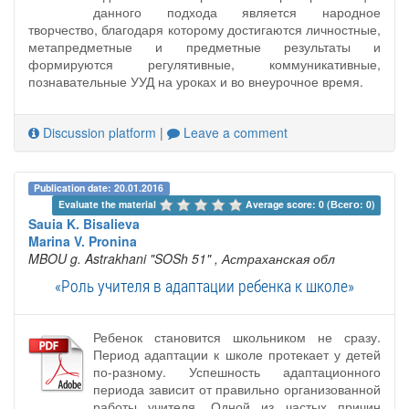
данного подхода является народное
творчество, благодаря которому достигаются личностные,
метапредметные и предметные результаты и
формируются регулятивные, коммуникативные,
познавательные УУД на уроках и во внеурочное время.
Discussion platform
|
Leave a comment
Publication date: 20.01.2016
Evaluate the material 
Average score: 0 (Всего: 0)
Sauia K. Bisalieva
Marina V. Pronina
MBOU g. Astrakhani "SOSh 51"
, Астраханская обл
«Роль учителя в адаптации ребенка к школе»
Ребенок становится школьником не сразу.
Период адаптации к школе протекает у детей
по-разному. Успешность адаптационного
периода зависит от правильно организованной
работы учителя. Одной из частых причин