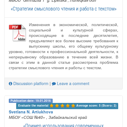
MBOU "Gimnaziia 1" g. Lipetska
, Липецкая обл
«Стратегии смыслового чтения и работа с текстом»
Изменения в экономической, политической,
социальной и культурной сферах,
происходящие в последние десятилетия,
предъявляют все более высокие требования к
выпускнику школы, его общему культурному
уровню, готовности к профессиональной деятельности, к
непрерывному образованию в течение всей жизни. В
связи с этим в данной статье рассмотрена проблема
стратегии смыслового чтения и работы с текстом.
Discussion platform
|
Leave a comment
Publication date: 19.01.2016
Evaluate the material 
Average score: 5 (Всего: 2)
Svetlana N. Artiukhova
МБОУ «СОШ №40»
, Забайкальский край
«Пример использования современных