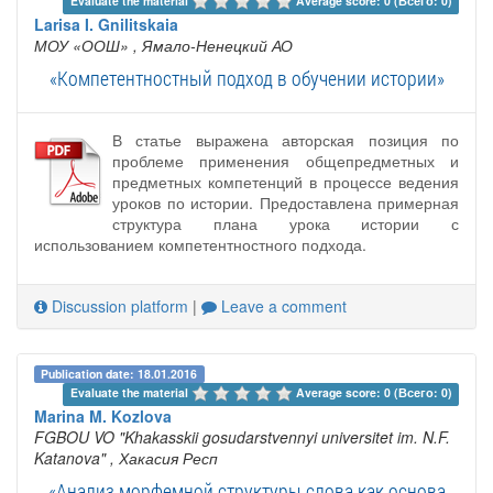
Evaluate the material 
Average score: 0 (Всего: 0)
Larisa I. Gnilitskaia
МОУ «ООШ»
, Ямало-Ненецкий АО
«Компетентностный подход в обучении истории»
В статье выражена авторская позиция по
проблеме применения общепредметных и
предметных компетенций в процессе ведения
уроков по истории. Предоставлена примерная
структура плана урока истории с
использованием компетентностного подхода.
Discussion platform
|
Leave a comment
Publication date: 18.01.2016
Evaluate the material 
Average score: 0 (Всего: 0)
Marina M. Kozlova
FGBOU VO "Khakasskii gosudarstvennyi universitet im. N.F.
Katanova"
, Хакасия Респ
«Анализ морфемной структуры слова как основа