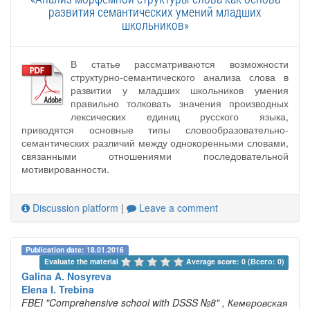
развития семантических умений младших
школьников»
В статье рассматриваются возможности
структурно-семантического анализа слова в
развитии у младших школьников умения
правильно толковать значения производных
лексических единиц русского языка,
приводятся основные типы словообразовательно-
семантических различий между однокоренными словами,
связанными отношениями последовательной
мотивированности.
Discussion platform
|
Leave a comment
Publication date: 18.01.2016
Evaluate the material 
Average score: 0 (Всего: 0)
Galina A. Nosyreva
Elena I. Trebina
FBEI "Comprehensive school with DSSS №8"
, Кемеровская