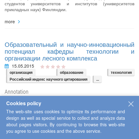
студентов университетов и институтов (университетов
прикладных наук) Финляндии.
more
Образовательный и научно‐инновационный
потенциал кафедры технологии и
организации лесного комплекса
15.05.2015
организация
образование
технология
Российский индекс научного цитирования
...
Annotation
в данной работе показано, что в Петрозаводском
Cookies policy
государственном университете потенциал кафедры
The web-site uses cookies to optimize its performance and
технологии и оборудования лесного комплекса сформирован
design as well as special service to collect and analyze data
за счет интеграции научной, образовательной и
инновационной деятельности.
about pages visitors. By continuing to browse this web-site
you agree to use cookies and the above service.
more