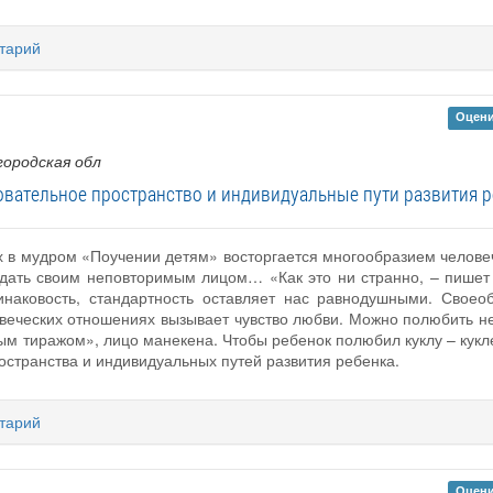
тарий
Оцени
городская обл
овательное пространство и индивидуальные пути развития р
х в мудром «Поучении детям» восторгается многообразием человеч
дать своим неповторимым лицом… «Как это ни странно, – пишет 
инаковость, стандартность оставляет нас равнодушными. Своеоб
еловеческих отношениях вызывает чувство любви. Можно полюбить н
м тиражом», лицо манекена. Чтобы ребенок полюбил куклу – кукле 
остранства и индивидуальных путей развития ребенка.
тарий
Оцени