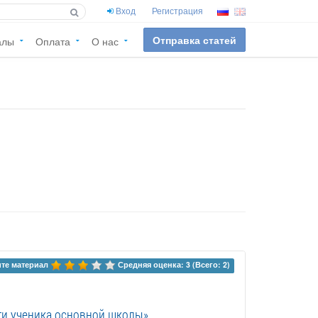
Вход
Регистрация
Отправка статей
алы
Оплата
О нас
те материал 
Средняя оценка: 3 (Всего: 2)
ти ученика основной школы»