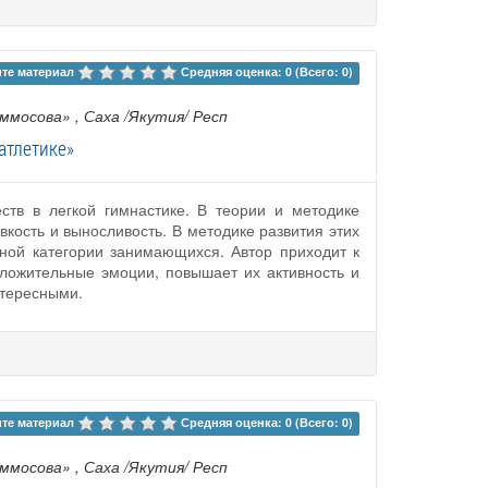
те материал 
Средняя оценка: 0 (Всего: 0)
Аммосова»
, Саха /Якутия/ Респ
атлетике»
ств в легкой гимнастике. В теории и методике
вкость и выносливость. В методике развития этих
ной категории занимающихся. Автор приходит к
ложительные эмоции, повышает их активность и
нтересными.
те материал 
Средняя оценка: 0 (Всего: 0)
Аммосова»
, Саха /Якутия/ Респ