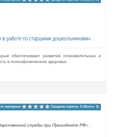
о в работе со старшими дошкольниками»
орые обеспечивают развитие познавательных и
сть в психофизическом здоровье.
те материал 
Средняя оценка: 0 (Всего: 0)
ударственной службы при Президенте РФ»
,