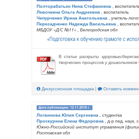
Полторабатько Нина Стефановна
, воспитател
Левочкина Ольга Андреевна
, воспитатель
Чепурченко Ирина Анатольевна
, учитель-лого
Пересадченко Надежда Васильевна
, воспитат
МБДОУ «Д/С №11»
, Белгородская обл
«Подготовка к обучению грамоте с исп
В статье раскрыты здоровьесберега
творческих процессов у дошкольников 
Дискуссионная площадка
|
Оставить коммен
Дата публикации: 12.11.2018 г.
Логвинова Юлия Сергеевна
, студентка
Проскурина Елена Федоровна
, д-р пед. наук,
Южно-Российский институт управления (филиа
Ростовская обл