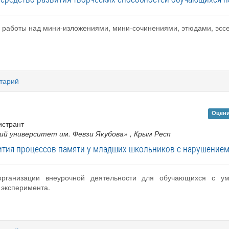
а работы над мини-изложениями, мини-сочинениями, этюдами, эссе
тарий
Оцени
истрант
ий университет им. Февзи Якубова»
, Крым Респ
ития процессов памяти у младших школьников с нарушением
организации внеурочной деятельности для обучающихся с умс
 эксперимента.