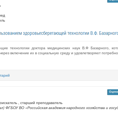
ь
пед
ель
ользованием здоровьесберегающей технологии В.Ф. Базарног
ющие технологии доктора медицинских наук В.Ф Базарного, кот
через включение их в социальную среду и удовлетворяют потребно
тарий
Оцени
 соискатель , старший преподаватель
л) ФГБОУ ВО «Российская академия народного хозяйства и гос