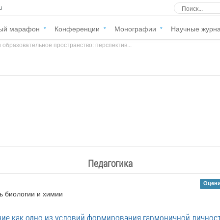
u
ый марафон
Конференции
Монографии
Научные журн
 образовательное пространство: перспектив...
»
Педагогика
Оцени
ь биологии и химии
ие как одно из условий формирования гармоничной личнос