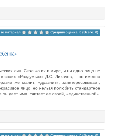
те материал 
Средняя оценка: 0 (Всего: 0)
ебенка»
еских лиц. Сколько их в мире, и ни одно лицо не
в своих «Раздумьях» Д.С. Лихачев, – но именно
разие же манит, «дразнит», заинтересовывает,
екрасивое лицо, но нельзя полюбить стандартное
он дает имя, считает ее своей, «единственной».
те материал 
Средняя оценка: 0 (Всего: 0)