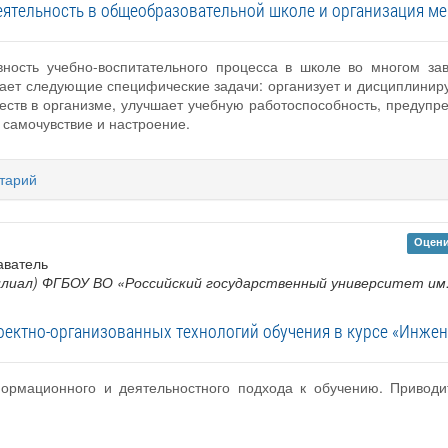
еятельность в общеобразовательной школе и организация м
вность учебно-воспитательного процесса в школе во многом зав
ает следующие специфические задачи: организует и дисциплиниру
ств в организме, улучшает учебную работоспособность, предупре
 самочувствие и настроение.
тарий
Оцени
аватель
иал) ФГБОУ ВО «Российский государственный университет им. А
оектно-организованных технологий обучения в курсе «Инжен
ормационного и деятельностного подхода к обучению. Приводи