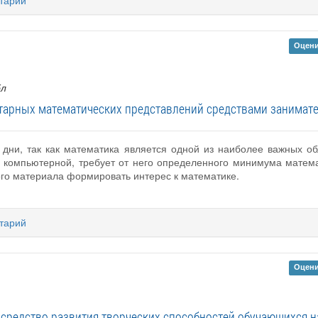
тарий
Оцени
бл
тарных математических представлений средствами занимате
 дни, так как математика является одной из наиболее важных о
и компьютерной, требует от него определенного минимума матема
го материала формировать интерес к математике.
тарий
Оцени
 средство развития творческих способностей обучающихся на