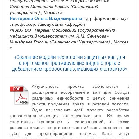
Предуниверсарий» ФГАОУ ВО Первый МГМУ им.
Сеченова Минздрава России (Сеченовский
университет)
, Москва г
Нестерова Ольга Владимировна
, д-р фармацевт. наук
, профессор, заведующий кафедрой
ФГАОУ ВО «Первый Московский государственный
медицинский университет им. И.М. Сеченова»
Минздрава России (Сеченовский Университет)
, Москва
г
«Создание модели технологии защитных кап для
спортсменов травмирующих видов спорта с
добавлением кровоостанавливающих экстрактов»
Актуальность проекта заключается в
расширении ассортимента кап для бойцов
различных единоборств с целью снижения
рисков получения травм в ротовой полости.
Одна из главных идей проекта разработка
кровоостанавливающих одноразовых кап. Во время
спортивных тренировок и соревнований, а также
развлекательных спортивных занятий капы надевают на
зубы для предотвращения травмы. Капы могут
предотвратить такие серьёзные травмы, как сотрясение