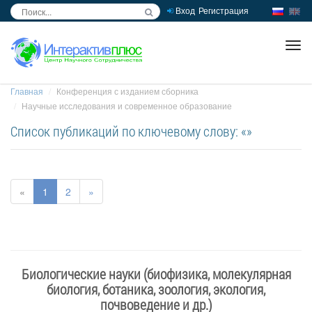
Вход
Регистрация
inc
ра
Главная
Конференция с изданием сборника
Научные исследования и современное образование
Список публикаций по ключевому слову: «»
«
1
2
»
Биологические науки (биофизика, молекулярная
биология, ботаника, зоология, экология,
почвоведение и др.)