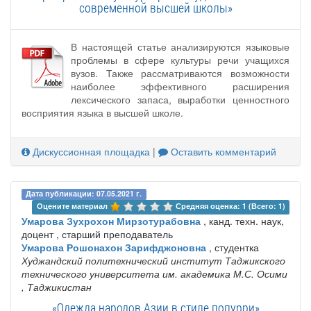
современной высшей школы»
В настоящей статье анализируются языковые
проблемы в сфере культуры речи учащихся
вузов. Также рассматриваются возможности
наиболее эффективного расширения
лексического запаса, выработки ценностного
восприятия языка в высшей школе.
Дискуссионная площадка
|
Оставить комментарий
Дата публикации: 07.05.2021 г.
Оцените материал 
Средняя оценка: 1 (Всего: 1)
Умарова Зухрохон Мирзотурабовна
, канд. техн. наук,
доцент , старший преподаватель
Умарова Рошонахон Зарифджоновна
, студентка
Худжандский политехнический институт Таджикского
технического университета им. академика М.С. Осими
, Таджикистан
«Одежда народов Азии в стиле попурри»