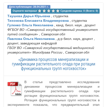
Дата публикации: 28.04.2021 г.
Оцените материал 
Средняя оценка: 0 (Всего: 0)
Таушева Дарья Юрьевна
, студентка
Тихонова Елизавета Владимировна
, студентка
Гуленко Ольга Николаевна
, канд. биол. наук , доцент
ФГБОУ ВО «Самарский государственный университет
путей сообщения»
, Самарская обл
Павлова Ольга Николаевна
, д-р биол. наук, доцент ,
доцент, заведующая кафедрой
ГБОУ ВО «Самарский государственный медицинский
университет» Минздрава России
, Самарская обл
«Динамика процессов минерализации и
гумификации растительного опада при ротации
функциональных групп ногохвосток»
В статье представлено исследование
динамики процессов минерализации и
гумификации растительного опада при
ротации функциональных групп ногохвосток.
Ротация функциональных групп ногохвосток в
эксперименте показала, что предварительный этап