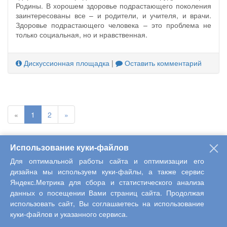
Родины. В хорошем здоровье подрастающего поколения
заинтересованы все – и родители, и учителя, и врачи.
Здоровье подрастающего человека – это проблема не
только социальная, но и нравственная.
Дискуссионная площадка
|
Оставить комментарий
«
1
2
»
Использование куки-файлов
КОНТАКТЫ
Для оптимальной работы сайта и оптимизации его
428000, г. Чебоксары, ул. Гражданская, Дом 75
дизайна мы используем куки-файлы, а также сервис
Яндекс.Метрика для сбора и статистического анализа
Телефон: +7 (8352) 222-490
данных о посещении Вами страниц сайта. Продолжая
info@interactive-plus.ru
использовать сайт, Вы соглашаетесь на использование
Содержимое данной страницы доступно по лицензии
куки-файлов и указанного сервиса.
Creative Commons «Attribution» 4.0 International