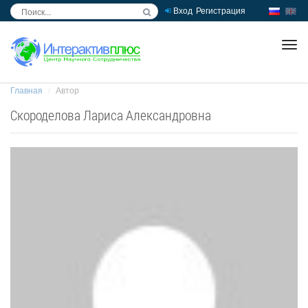
Вход
Регистрация
inc
ра
Главная
Автор
Скороделова Лариса Александровна