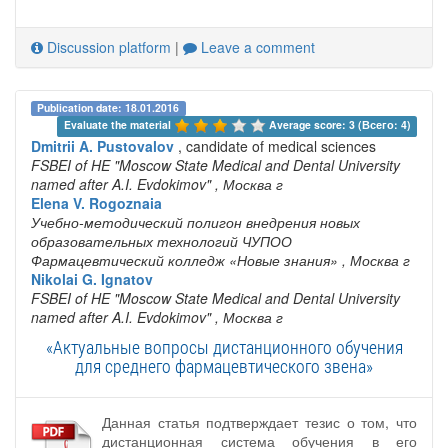
Discussion platform
|
Leave a comment
Publication date: 18.01.2016
Evaluate the material 
Average score: 3 (Всего: 4)
Dmitrii A. Pustovalov
, candidate of medical sciences
FSBEI of HE "Moscow State Medical and Dental University
named after A.I. Evdokimov"
, Москва г
Elena V. Rogoznaia
Учебно-методический полигон внедрения новых
образовательных технологий ЧУПОО
Фармацевтический колледж «Новые знания»
, Москва г
Nikolai G. Ignatov
FSBEI of HE "Moscow State Medical and Dental University
named after A.I. Evdokimov"
, Москва г
«Актуальные вопросы дистанционного обучения
для среднего фармацевтического звена»
Данная статья подтверждает тезис о том, что
дистанционная система обучения в его