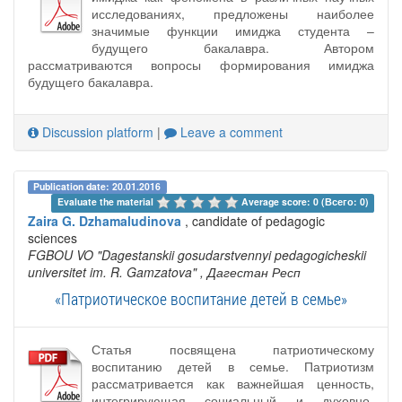
исследованиях, предложены наиболее
значимые функции имиджа студента –
будущего бакалавра. Автором
рассматриваются вопросы формирования имиджа
будущего бакалавра.
Discussion platform
|
Leave a comment
Publication date: 20.01.2016
Evaluate the material 
Average score: 0 (Всего: 0)
Zaira G. Dzhamaludinova
, candidate of pedagogic
sciences
FGBOU VO "Dagestanskii gosudarstvennyi pedagogicheskii
universitet im. R. Gamzatova"
, Дагестан Респ
«Патриотическое воспитание детей в семье»
Статья посвящена патриотическому
воспитанию детей в семье. Патриотизм
рассматривается как важнейшая ценность,
интегрирующая социальный и духовно-