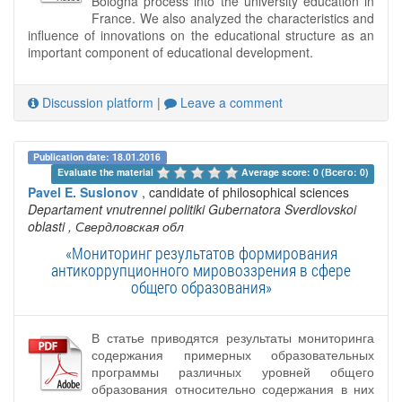
Bologna process into the university education in
France. We also analyzed the characteristics and
influence of innovations on the educational structure as an
important component of educational development.
Discussion platform
|
Leave a comment
Publication date: 18.01.2016
Evaluate the material 
Average score: 0 (Всего: 0)
Pavel E. Suslonov
, candidate of philosophical sciences
Departament vnutrennei politiki Gubernatora Sverdlovskoi
oblasti
, Свердловская обл
«Мониторинг результатов формирования
антикоррупционного мировоззрения в сфере
общего образования»
В статье приводятся результаты мониторинга
содержания примерных образовательных
программы различных уровней общего
образования относительно содержания в них