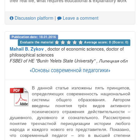
their real life, what requires educational & explanatory work
Discussion platform
|
Leave a comment
Publication date: 18.01.2016
Evaluate the material 
Average score: 0 (Всего: 0)
Mahail B. Zykov
, doctor of economic sciences, doctor of
philosophical sciences
FSBEI of HE "Bunin Yelets State University"
, Липецкая обл
«Основы современной педагогики»
В данной статье изложены пять принципов,
определяющих современность национальной
системы общего образования. Автором
введены понятия трёх видов активного
психического отражения действительности –
душевного, духовного и сознательного. Рассмотрено
понятие трехчастной периодизации истории любого
народа и каждого нового его представителя. Показано,
что современный педагог – это в высшей степени