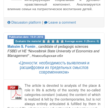
нравственный компонент. Анализируется
влияние семьи на патриотическое воспитание детей.
Discussion platform
|
Leave a comment
Publication date: 19.01.2016
Evaluate the material 
Average score: 0 (Всего: 0)
Maksim S. Fomin
, candidate of pedagogic sciences
FSBEI of HE "Novosibirsk State University of Economics and
Management"
, Новосибирская обл
«Ценности: необходимость выявления и
расшифровки их предельных смыслов
современником»
The article is devoted to analysis of the place &
role in life & activity of the society the so-called
categories-constant (values) the content of which
is realized & felt by the contemporaries, but is not
always entirely articulated & fulfilled by them in