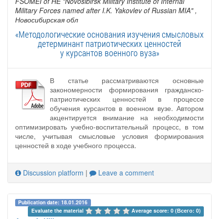
FSOMEI of HE "Novosibirsk Military Institute of Internal
Military Forces named after I.K. Yakovlev of Russian MIA"
,
Новосибирская обл
«Методологические основания изучения смысловых
детерминант патриотических ценностей
у курсантов военного вуза»
В статье рассматриваются основные
закономерности формирования гражданско-
патриотических ценностей в процессе
обучения курсантов в военном вузе. Автором
акцентируется внимание на необходимости
оптимизировать учебно-воспитательный процесс, в том
числе, учитывая смысловые условия формирования
ценностей в ходе учебного процесса.
Discussion platform
|
Leave a comment
Publication date: 18.01.2016
Evaluate the material 
Average score: 0 (Всего: 0)