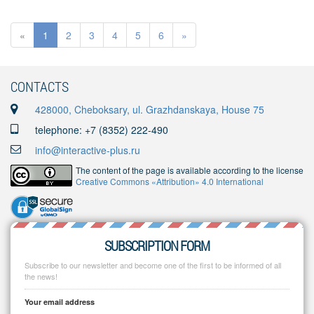
«
1
2
3
4
5
6
»
CONTACTS
428000, Cheboksary, ul. Grazhdanskaya, House 75
telephone: +7 (8352) 222-490
info@interactive-plus.ru
The content of the page is available according to the license
Creative Commons «Attribution» 4.0 International
SUBSCRIPTION FORM
Subscribe to our newsletter and become one of the first to be informed of all
the news!
Your email address