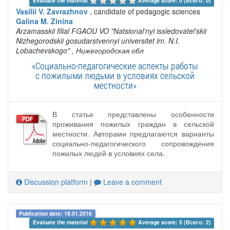
Evaluate the material 
Average score: 0 (Всего: 0)
Vasilii V. Zavrazhnov
, candidate of pedagogic sciences
Galina M. Zinina
Arzamasskii filial FGAOU VO "Natsional'nyi issledovatel'skii
Nizhegorodskii gosudarstvennyi universitet im. N.I.
Lobachevskogo"
, Нижегородская обл
«Социально-педагогические аспекты работы
с пожилыми людьми в условиях сельской
местности»
В статье представлены особенности
проживания пожилых граждан в сельской
местности. Авторами предлагаются варианты
социально-педагогического сопровождения
пожилых людей в условиях села.
Discussion platform
|
Leave a comment
Publication date: 18.01.2016
Evaluate the material 
Average score: 5 (Всего: 2)