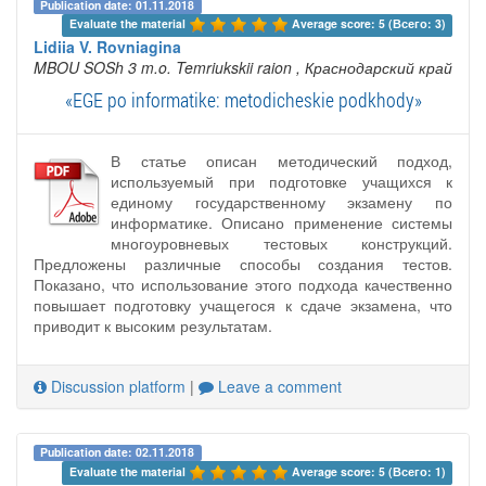
Publication date: 01.11.2018
Evaluate the material 
Average score: 5 (Всего: 3)
Lidiia V. Rovniagina
MBOU SOSh 3 m.o. Temriukskii raion
, Краснодарский край
«EGE po informatike: metodicheskie podkhody»
В статье описан методический подход,
используемый при подготовке учащихся к
единому государственному экзамену по
информатике. Описано применение системы
многоуровневых тестовых конструкций.
Предложены различные способы создания тестов.
Показано, что использование этого подхода качественно
повышает подготовку учащегося к сдаче экзамена, что
приводит к высоким результатам.
Discussion platform
|
Leave a comment
Publication date: 02.11.2018
Evaluate the material 
Average score: 5 (Всего: 1)