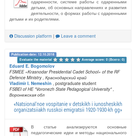
одаренности, системе работы с одаренными
детьми, об основных направлениях и развития
деятельности, о формах работы с одаренными
детьми и их родителями.
Discussion platform
|
Leave a comment
Publication date: 12.10.2018
Evaluate the material 
Average score: 0 (Всего: 0)
Eduard E. Bogomolov
FSMEE «Krasnodar Presidential Cadet School» of the RF
Defence Ministry
, Краснодарский край
Vladimir I. Nemeshin
, postgraduate student
FSBEI of HE "Voronezh State Pedagogical University"
,
Воронежская обл
«Natsional'noe vospitanie v detskikh i iunosheskikh
organizatsiiakh russkoi emigratsii 1920-1930-kh gg»
В статье анализируются основные
педагогические идеи и методы национального