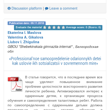
Discussion platform
|
Leave a comment
Publication date: 09.11.2018
Evaluate the material 
Average score: 0 (Всего: 0)
Ekaterina I. Maslova
Valentina A. Gikalova
Liubov I. Zhigulina
GBOU "Shebekinskaia gimnaziia-internat"
, Белгородская
обл
«Professional'noe samoopredelenie odarionnykh detei
kak uslovie ikh sotsializatsii v sovremennom mire»
В статье говорится, что в последнее время все
чаще уделяют повышенное внимание
проблеме целостности всестороннего развития
личности ребенка. Активизировался интерес к
одаренным детям, к организации процесса
обучения и самоопределения талантливых ребят. Работа
по самоопределению с одаренными детьми должна
проводиться на ранних стадиях обучения в