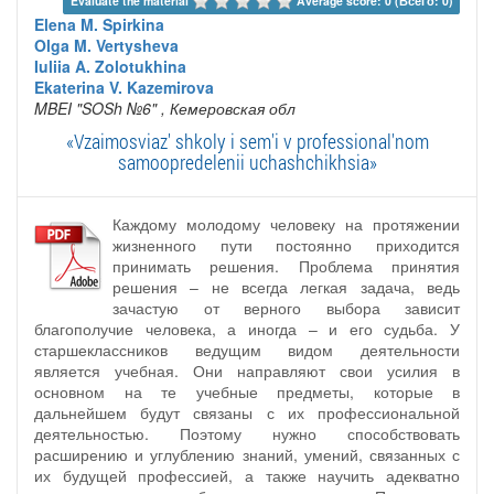
Evaluate the material 
Average score: 0 (Всего: 0)
Elena M. Spirkina
Olga M. Vertysheva
Iuliia A. Zolotukhina
Ekaterina V. Kazemirova
MBEI "SOSh №6"
, Кемеровская обл
«Vzaimosviaz' shkoly i sem'i v professional'nom
samoopredelenii uchashchikhsia»
Каждому молодому человеку на протяжении
жизненного пути постоянно приходится
принимать решения. Проблема принятия
решения – не всегда легкая задача, ведь
зачастую от верного выбора зависит
благополучие человека, а иногда – и его судьба. У
старшеклассников ведущим видом деятельности
является учебная. Они направляют свои усилия в
основном на те учебные предметы, которые в
дальнейшем будут связаны с их профессиональной
деятельностью. Поэтому нужно способствовать
расширению и углублению знаний, умений, связанных с
их будущей профессией, а также научить адекватно