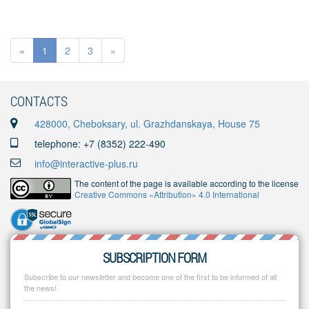
«
1
2
3
»
CONTACTS
428000, Cheboksary, ul. Grazhdanskaya, House 75
telephone: +7 (8352) 222-490
info@interactive-plus.ru
The content of the page is available according to the license
Creative Commons «Attribution» 4.0 International
SUBSCRIPTION FORM
Subscribe to our newsletter and become one of the first to be informed of all
the news!