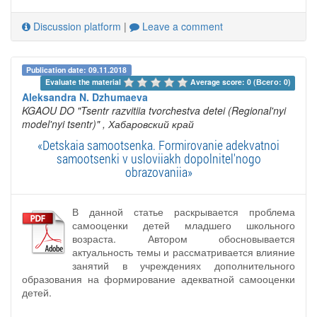
Discussion platform
|
Leave a comment
Publication date: 09.11.2018
Evaluate the material 
Average score: 0 (Всего: 0)
Aleksandra N. Dzhumaeva
KGAOU DO "Tsentr razvitiia tvorchestva detei (Regional'nyi
model'nyi tsentr)"
, Хабаровский край
«Detskaia samootsenka. Formirovanie adekvatnoi
samootsenki v usloviiakh dopolnitel'nogo
obrazovaniia»
В данной статье раскрывается проблема
самооценки детей младшего школьного
возраста. Автором обосновывается
актуальность темы и рассматривается влияние
занятий в учреждениях дополнительного
образования на формирование адекватной самооценки
детей.