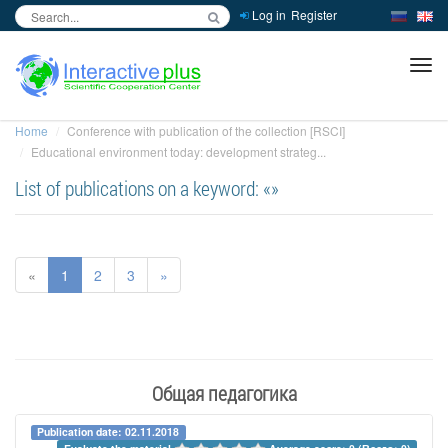
Log in
Register
inc
ра
Home
Conference with publication of the collection [RSCI]
Educational environment today: development strateg...
List of publications on a keyword: «»
«
1
2
3
»
Общая педагогика
Publication date: 02.11.2018