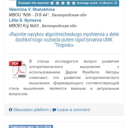
Evaluate the material 
Average score: 0 (Всего: 0)
Valentina V. Shatokhina
MBOU "NSh - D/S 44"
, Белгородская обл
Liliia S. Syrtseva
MBOEI K/g №53
, Белгородская обл
«Razvitie navykov algoritmicheskogo myshleniia u detei
doshkol'nogo vozrasta putem ispol'zovaniia UMK
"Tropinki»
В статье исследуется вопрос развития
алгоритмического мышления с
использованием Даров Фребеля. Авторы
отмечают, что развитие алгоритмического
мышления, формирующего соответствующий
стиль мышления, является важным и актуальным
вопросом.
Discussion platform
|
Leave a comment
Publication date: 09.11.2018