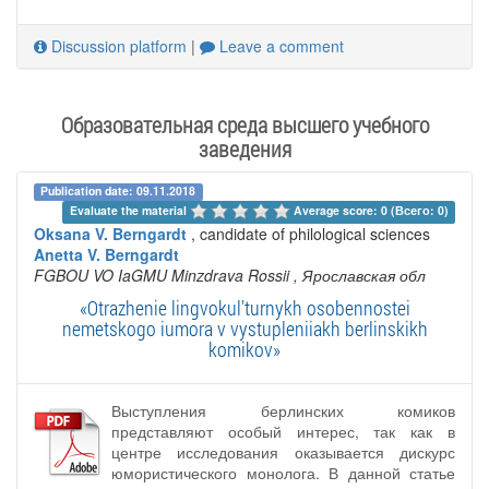
Discussion platform
|
Leave a comment
Образовательная среда высшего учебного
заведения
Publication date: 09.11.2018
Evaluate the material 
Average score: 0 (Всего: 0)
Oksana V. Berngardt
, candidate of philological sciences
Anetta V. Berngardt
FGBOU VO IaGMU Minzdrava Rossii
, Ярославская обл
«Otrazhenie lingvokul'turnykh osobennostei
nemetskogo iumora v vystupleniiakh berlinskikh
komikov»
Выступления берлинских комиков
представляют особый интерес, так как в
центре исследования оказывается дискурс
юмористического монолога. В данной статье