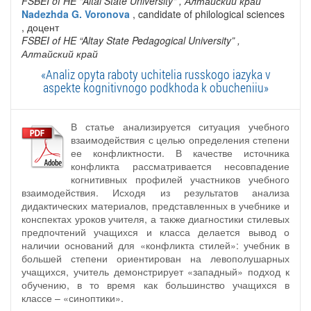
FSBEI of HE "Altai State University"
, Алтайский край
Nadezhda G. Voronova
, candidate of philological sciences
, доцент
FSBEI of HE “Altay State Pedagogical University”
,
Алтайский край
«Analiz opyta raboty uchitelia russkogo iazyka v
aspekte kognitivnogo podkhoda k obucheniiu»
В статье анализируется ситуация учебного
взаимодействия с целью определения степени
ее конфликтности. В качестве источника
конфликта рассматривается несовпадение
когнитивных профилей участников учебного
взаимодействия. Исходя из результатов анализа
дидактических материалов, представленных в учебнике и
конспектах уроков учителя, а также диагностики стилевых
предпочтений учащихся и класса делается вывод о
наличии оснований для «конфликта стилей»: учебник в
большей степени ориентирован на левополушарных
учащихся, учитель демонстрирует «западный» подход к
обучению, в то время как большинство учащихся в
классе – «синоптики».