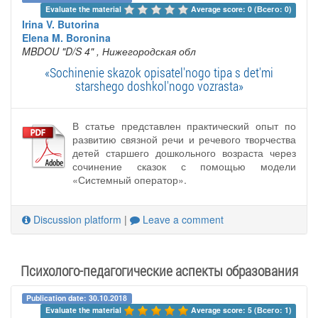
Evaluate the material 
Average score: 0 (Всего: 0)
Irina V. Butorina
Elena M. Boronina
MBDOU "D/S 4"
, Нижегородская обл
«Sochinenie skazok opisatel'nogo tipa s det'mi
starshego doshkol'nogo vozrasta»
В статье представлен практический опыт по
развитию связной речи и речевого творчества
детей старшего дошкольного возраста через
сочинение сказок с помощью модели
«Системный оператор».
Discussion platform
|
Leave a comment
Психолого-педагогические аспекты образования
Publication date: 30.10.2018
Evaluate the material 
Average score: 5 (Всего: 1)