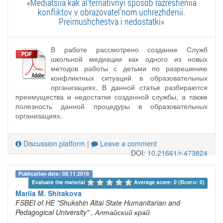
«Mediatsiia kak al'ternativnyi sposob razresheniia
konfliktov v obrazovatel'nom uchrezhdenii.
Preimushchestva i nedostatki»
В работе рассмотрено создание Служб
школьной медиации как одного из новых
методов работы с детьми по разрешению
конфликтных ситуаций в образовательных
организациях. В данной статье разбираются
преимущества и недостатки созданной службы, а также
полезность данной процедуры в образовательных
организациях.
Discussion platform
|
Leave a comment
DOI:
10.21661/r-473824
Publication date: 08.11.2018
Evaluate the material 
Average score: 0 (Всего: 0)
Mariia M. Shitakova
FSBEI of HE "Shukshin Altai State Humanitarian and
Pedagogical University"
, Алтайский край