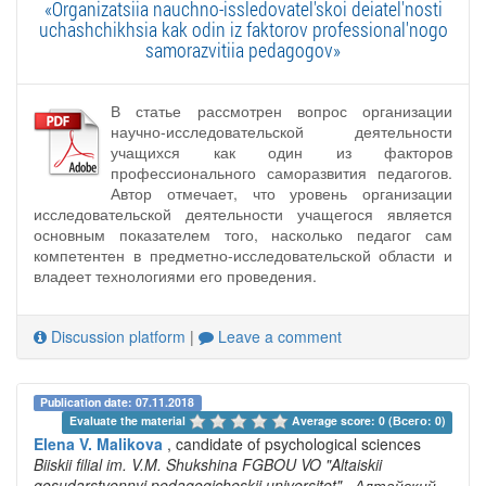
«Organizatsiia nauchno-issledovatel'skoi deiatel'nosti
uchashchikhsia kak odin iz faktorov professional'nogo
samorazvitiia pedagogov»
В статье рассмотрен вопрос организации
научно-исследовательской деятельности
учащихся как один из факторов
профессионального саморазвития педагогов.
Автор отмечает, что уровень организации
исследовательской деятельности учащегося является
основным показателем того, насколько педагог сам
компетентен в предметно-исследовательской области и
владеет технологиями его проведения.
Discussion platform
|
Leave a comment
Publication date: 07.11.2018
Evaluate the material 
Average score: 0 (Всего: 0)
Elena V. Malikova
, candidate of psychological sciences
Biiskii filial im. V.M. Shukshina FGBOU VO "Altaiskii
gosudarstvennyi pedagogicheskii universitet"
, Алтайский