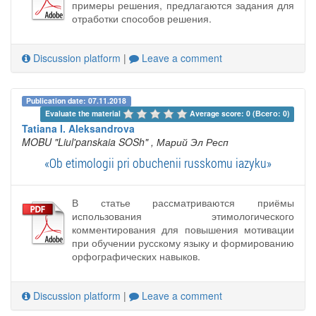
примеры решения, предлагаются задания для
отработки способов решения.
Discussion platform
|
Leave a comment
Publication date: 07.11.2018
Evaluate the material 
Average score: 0 (Всего: 0)
Tatiana I. Aleksandrova
MOBU "Liul'panskaia SOSh"
, Марий Эл Респ
«Ob etimologii pri obuchenii russkomu iazyku»
В статье рассматриваются приёмы
использования этимологического
комментирования для повышения мотивации
при обучении русскому языку и формированию
орфографических навыков.
Discussion platform
|
Leave a comment