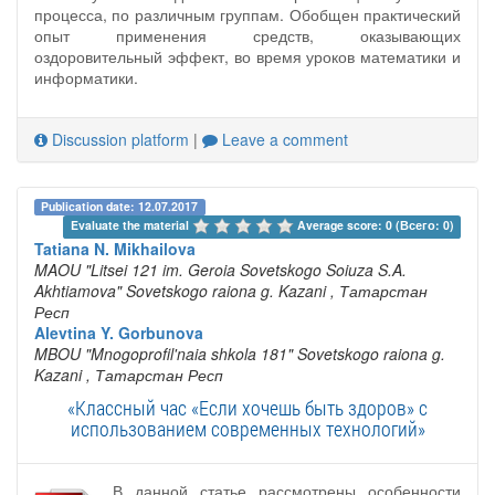
процесса, по различным группам. Обобщен практический
опыт применения средств, оказывающих
оздоровительный эффект, во время уроков математики и
информатики.
Discussion platform
|
Leave a comment
Publication date: 12.07.2017
Evaluate the material 
Average score: 0 (Всего: 0)
Tatiana N. Mikhailova
MAOU "Litsei 121 im. Geroia Sovetskogo Soiuza S.A.
Akhtiamova" Sovetskogo raiona g. Kazani
, Татарстан
Респ
Alevtina Y. Gorbunova
MBOU "Mnogoprofil'naia shkola 181" Sovetskogo raiona g.
Kazani
, Татарстан Респ
«Классный час «Если хочешь быть здоров» с
использованием современных технологий»
В данной статье рассмотрены особенности