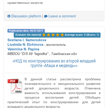
нравственных качеств.
Discussion platform
|
Leave a comment
Publication date: 06.07.2017
Evaluate the material 
Average score: 5 (Всего: 1)
Svetlana I. Samorodova
Liudmila N. Elchinova
, воспитатель
Valentina N. Papina
MBDOU "D/S 59 "Iagodka"
, Тамбовская обл
«НОД по конструированию во второй младшей
группе «Маша и медведь»»
В данной статье рассмотрена проблема
познавательного и эмоционального развития
детей дошкольного возраста. Отмечена
важность использования конструирования в
процессе воспитания детей. Обобщен
практический опыт по конструированию для детей
младшего дошкольного возраста.