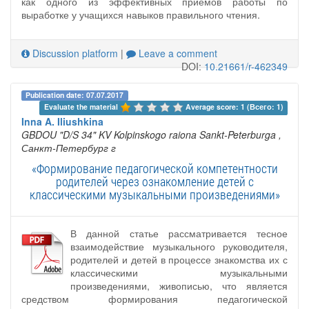
как одного из эффективных приемов работы по
выработке у учащихся навыков правильного чтения.
Discussion platform
|
Leave a comment
DOI:
10.21661/r-462349
Publication date: 07.07.2017
Evaluate the material 
Average score: 1 (Всего: 1)
Inna A. Iliushkina
GBDOU "D/S 34" KV Kolpinskogo raiona Sankt-Peterburga
,
Санкт-Петербург г
«Формирование педагогической компетентности
родителей через ознакомление детей с
классическими музыкальными произведениями»
В данной статье рассматривается тесное
взаимодействие музыкального руководителя,
родителей и детей в процессе знакомства их с
классическими музыкальными
произведениями, живописью, что является
средством формирования педагогической