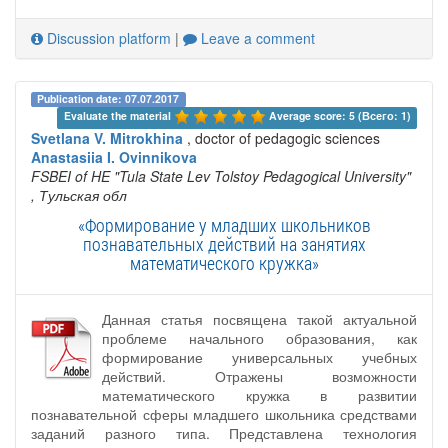
Discussion platform
|
Leave a comment
Publication date: 07.07.2017
Evaluate the material 
Average score: 5 (Всего: 1)
Svetlana V. Mitrokhina
, doctor of pedagogic sciences
Anastasiia I. Ovinnikova
FSBEI of HE "Tula State Lev Tolstoy Pedagogical University"
, Тульская обл
«Формирование у младших школьников
познавательных действий на занятиях
математического кружка»
Данная статья посвящена такой актуальной
проблеме начального образования, как
формирование универсальных учебных
действий. Отражены возможности
математического кружка в развитии
познавательной сферы младшего школьника средствами
заданий разного типа. Представлена технология