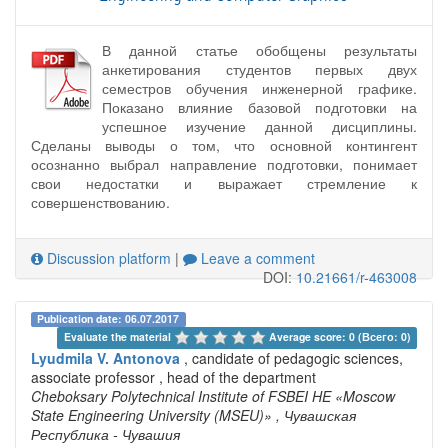
В данной статье обобщены результаты
анкетирования студентов первых двух
семестров обучения инженерной графике.
Показано влияние базовой подготовки на
успешное изучение данной дисциплины.
Сделаны выводы о том, что основной контингент
осознанно выбрал направление подготовки, понимает
свои недостатки и выражает стремление к
совершенствованию.
Discussion platform
|
Leave a comment
DOI:
10.21661/r-463008
Publication date: 06.07.2017
Evaluate the material 
Average score: 0 (Всего: 0)
Lyudmila V. Antonova
, candidate of pedagogic sciences,
associate professor , head of the department
Cheboksary Polytechnical Institute of FSBEI HE «Moscow
State Engineering University (MSEU)»
, Чувашская
Республика - Чувашия