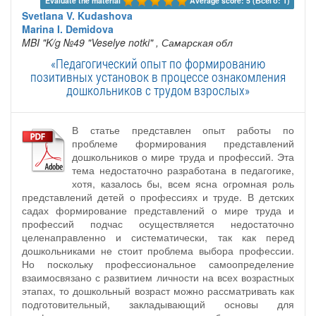
Evaluate the material 
Average score: 5 (Всего: 1)
Svetlana V. Kudashova
Marina I. Demidova
MBI "K/g №49 "Veselye notki"
, Самарская обл
«Педагогический опыт по формированию
позитивных установок в процессе ознакомления
дошкольников с трудом взрослых»
В статье представлен опыт работы по
проблеме формирования представлений
дошкольников о мире труда и профессий. Эта
тема недостаточно разработана в педагогике,
хотя, казалось бы, всем ясна огромная роль
представлений детей о профессиях и труде. В детских
садах формирование представлений о мире труда и
профессий подчас осуществляется недостаточно
целенаправленно и систематически, так как перед
дошкольниками не стоит проблема выбора профессии.
Но поскольку профессиональное самоопределение
взаимосвязано с развитием личности на всех возрастных
этапах, то дошкольный возраст можно рассматривать как
подготовительный, закладывающий основы для