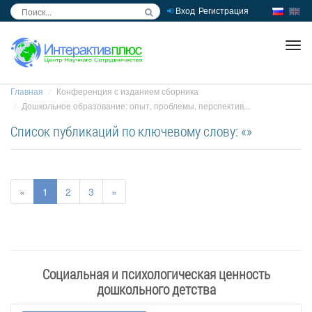
Вход
Регистрация
inc
ра
Главная
Конференция с изданием сборника
Дошкольное образование: опыт, проблемы, перспектив...
Список публикаций по ключевому слову: «»
«
1
2
3
»
Социальная и психологическая ценность
дошкольного детства